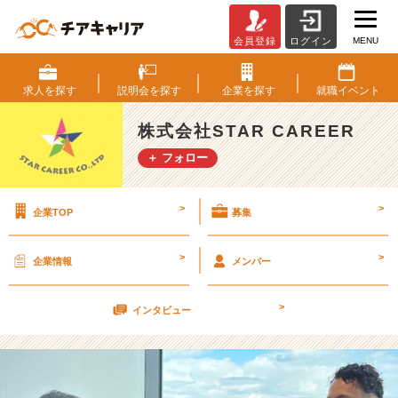
MENU
会員登録
ログイン
み
ん
な
求人を
探す
説明会を
探す
企業を
探す
就職
イベント
の
憧
株式会社STAR CAREER
れ
＋ フォロー
チ
ー
ム
>
>
企業TOP
募集
リ
ー
ダ
>
>
企業情報
メンバー
ー
☆
>
彡
インタビュー
【株
式
会
社