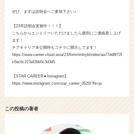
キ
ャ
ぜひ、まずは説明会へご参加下さい♪
リ
ア
【23卒説明会実施中！！！】
（C
こちらからエントリーいただけましたら個別にご連絡差し上げ
h
ます！
e
チアキャリア未公開枠もコチラに開示してます！
e
r
https://www.career-cloud.asia/23/form/entryb/index/aa77dd8f72f
C
c0ac6c223af2bb5c3d3d5
a
r
【STAR CAREER★Instagram】
e
https://www.instagram.com/star_career_0520/?hl=ja
e
r）
この投稿の著者