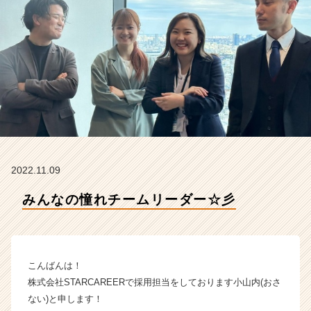
S
T
A
R
C
A
R
E
E
R
の
タ
2022.11.09
イ
ム
みんなの憧れチームリーダー☆彡
ラ
イ
ン】
|
こんばんは！
ベ
ン
株式会社STARCAREERで採用担当をしております小山内(おさ
チ
ない)と申します！
ャ