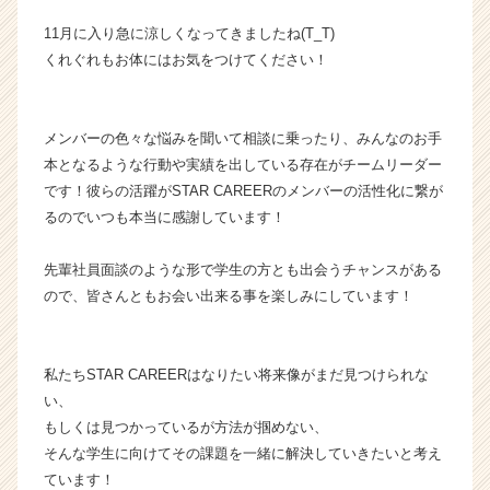
ー・
11月に入り急に涼しくなってきましたね(T_T)
成
くれぐれもお体にはお気をつけてください！
長
企
業
か
メンバーの色々な悩みを聞いて相談に乗ったり、みんなのお手
ら
本となるような行動や実績を出している存在がチームリーダー
ス
です！彼らの活躍がSTAR CAREERのメンバーの活性化に繋が
カ
るのでいつも本当に感謝しています！
ウ
ト
先輩社員面談のような形で学生の方とも出会うチャンスがある
が
ので、皆さんともお会い出来る事を楽しみにしています！
届
く
就
活
私たちSTAR CAREERはなりたい将来像がまだ見つけられな
サ
い、
イ
もしくは見つかっているが方法が掴めない、
ト
そんな学生に向けてその課題を一緒に解決していきたいと考え
チ
ています！
ア