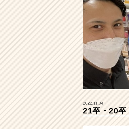
【株
式
会
社
S
T
A
R
C
A
R
E
E
R
の
タ
イ
2022.11.04
ム
21卒・20
ラ
イ
ン】