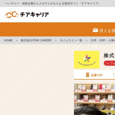
ベンチャー・成長企業からスカウトがもらえる就活サイト「チアキャリア」
2
1
求人を
卒・
2
HOME
＞
株式会社STAR CAREER
＞
タイムライン一覧
＞
21卒・20卒・人事
0
卒・
人
株式
事/
＋ フ
m
e
n's
企業TOP
メ
ン
バ
ー
が
集
結！