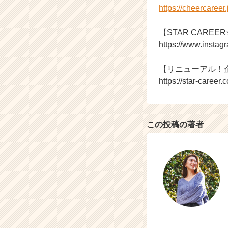
https://cheercaree
イ
ト
チ
【STAR CAREE
ア
https://www.instag
キ
ャ
【リニューアル！
リ
https://star-career.c
ア
（C
h
e
この投稿の著者
e
r
C
a
r
e
e
r）