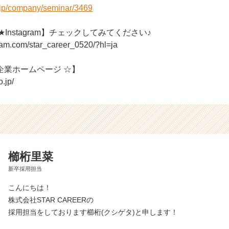
r.jp/company/seminar/3469
R★Instagram】チェックしてみてください♪
ram.com/star_career_0520/?hl=ja
企業ホームページ ☆】
o.jp/
櫛桁里菜
新卒採用担当
こんにちは！
株式会社STAR CAREERの
採用担当をしております櫛桁(クシゲタ)と申します！