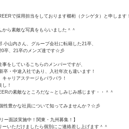
AREERで採用担当をしております櫛桁（クシゲタ）と申します
んから素敵な写真をもらいました＾＾
部 小山内さん、グループ会社に転籍した21卒、
Rの20卒、21卒のメンズ達です☆彡
仕事をしているこちらのメンバーですが、
ERの新卒・中途入社であり、入社年次も違います！
、キャリアステージもバラバラ！
良し！
AREERの素敵なところだな～としみじみ感じます・・＾＾
ERと個性豊かな社員について知ってみませんか？☆彡
フリー面談実施中！関東・九州募集！】
リーいただけましたら個別にご連絡差し上げます＾＾