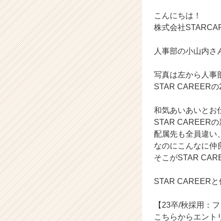
|
ベ
こんにちは！
ン
株式会社STARC
チ
ャ
人事部の小山内さ
ー・
成
写真は左から人事
長
企
STAR CAREE
業
か
和気あいあいとお
ら
STAR CARE
ス
配属先も全員違い
カ
なのにこんなに仲
ウ
そこがSTAR C
ト
が
届
STAR CARE
く
就
【23卒/秋採用：
活
こちらからエント
サ