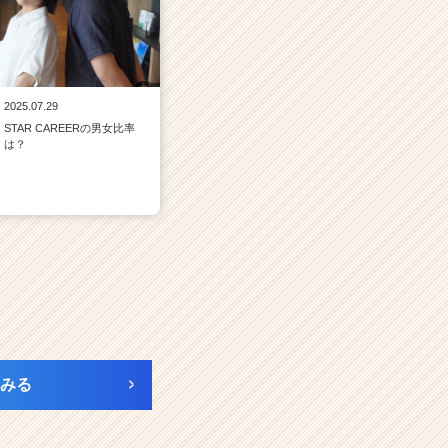
2025.07.29
STAR CAREERの男女比率
は？
みる