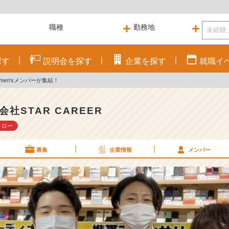
探す
説明会を
探す
企業を
探す
就職
イ
/men'sメンバーが集結！
会社STAR CAREER
ォロー
募集
企業情報
メンバー