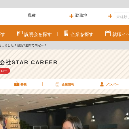
探す
説明会を
探す
企業を
探す
就職
イ
意しました！最短2週間で内定へ！
会社STAR CAREER
ォロー
募集
企業情報
メンバー