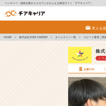
ベンチャー・成長企業からスカウトがもらえる就活サイト「チアキャリア」
ス
ピ
求人を
ー
ド
HOME
＞
株式会社STAR CAREER
＞
タイムライン一覧
＞
スピード選考ご用
選
考
ご
株式
用
＋ フ
意
し
ま
企業TOP
し
た！
最
短
2
週
間