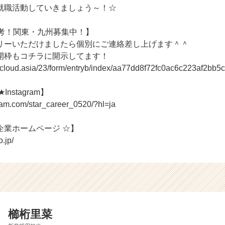
就職活動していきましょう～！☆
選考！関東・九州募集中！】
リーいただけましたら個別にご連絡差し上げます＾＾
開枠もコチラに開示してます！
r-cloud.asia/23/form/entryb/index/aa77dd8f72fc0ac6c223af2bb5
Instagram】
ram.com/star_career_0520/?hl=ja
企業ホームページ ☆】
o.jp/
櫛桁里菜