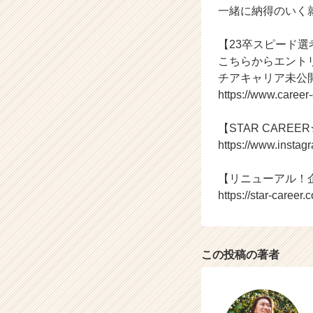
一緒に納得のいく
く
就
活
【23卒スピード
サ
こちらからエント
イ
チアキャリア未公
ト
https://www.caree
チ
ア
【STAR CAREER★
キ
https://www.instag
ャ
リ
ア
【リニューアル！
（C
https://star-career.c
h
e
e
r
この投稿の著者
C
a
r
e