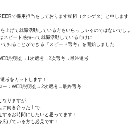
AREERで採用担当をしております櫛桁（クシゲタ）と申します
ドを上げて就職活動している方もいらっしゃるのではないでし
ERではスピード感持って就職活動している向けに
いて知ることができる『スピード選考』を開始しました！
WEB説明会→1次選考→2次選考→最終選考
次選考をカットします！
ロー：WEB説明会→2次選考→最終選考
となりますが、
んに向き合った上で、
えするお時間にしたいと思ってます！
を広げている方も必見です！