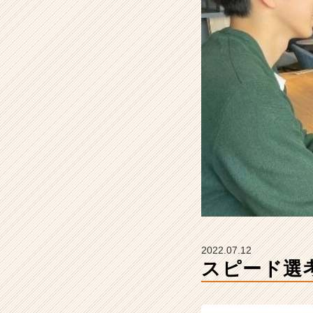
で
内
定
へ！
【株
式
会
社
S
T
A
R
C
A
R
E
E
2022.07.12
R
スピード選
の
タ
イ