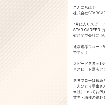
ム
ラ
こんにちは！
イ
株式会社STARC
ン】
|
7月に入りスピー
ベ
STAR CARE
ン
短時間で会社につ
チ
ャ
ー・
通常選考フロー：
成
ですが！！
長
企
スピード選考＝1
業
※スピード選考フ
か
ら
ス
選考フローは短縮
カ
一人ひとり学生さ
ウ
当社についてお伝
ト
業界・職種の視野
が
届