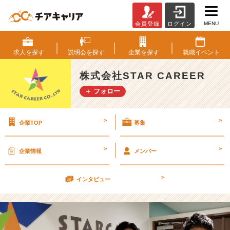
MENU
会員登録
ログイン
ト
ッ
プ
求人を
探す
説明会を
探す
企業を
探す
就職
イベント
営
業
株式会社STAR CAREER
研
＋ フォロー
修
@
九
>
>
企業TOP
募集
州
【株
式
>
>
企業情報
メンバー
会
社
>
S
インタビュー
T
A
R
C