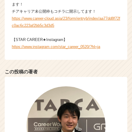
h
ます！
e
チアキャリア未公開枠もコチラに開示してます！
e
https://www.career-cloud.asia/23/form/entryb/index/aa77dd8f72f
r
c0ac6c223af2bb5c3d3d5
C
a
【STAR CAREER★Instagram】
r
https://www.instagram.com/star_career_0520/?hl=ja
e
e
r）
この投稿の著者