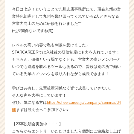
か
今日は七夕！ということで九州支店事務所にて、現在九州の営
ら
業特化部隊として九州を飛び回ってくれている2人とさらなる
ス
営業力向上のために研修を行いました^^
カ
(七夕関係ないですね笑)
ウ
ト
が
レベルの高い内容で私も刺激を受けました♪
届
STARCAREERでは入社後の研修制度にも力を入れています！
く
もちろん、研修という場でなくとも、営業力の高いメンバーと
就
いつでも連絡を取れるツールもあるので、普段は別の所で働い
活
ている先輩のノウハウを取り入れながら成長できます！
サ
イ
ト
学びは共有し、先輩後輩関係なく皆で成長していきたい。
チ
そんな声を大事にしています！
ア
ぜひ、気になる方は
https://cheercareer.jp/company/seminar/34
キ
69
まずは説明会へご参加下さい♪
ャ
リ
【23卒説明会実施中！！！】
ア
こちらからエントリーいただけましたら個別にご連絡差し上げ
（C