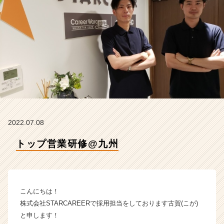
A
R
E
E
R
の
タ
イ
ム
ラ
イ
ン】
2022.07.08
|
ベ
トップ営業研修@九州
ン
チ
ャ
ー・
こんにちは！
成
長
株式会社STARCAREERで採用担当をしております古賀(こが)
企
と申します！
業