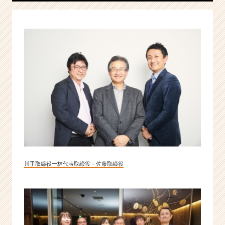
シ
ナ
ジ
ー
シ
ス
テ
ム
で
す！
|
ベ
ン
チ
ャ
川手取締役ー林代表取締役－佐藤取締役
ー・
成
長
企
業
か