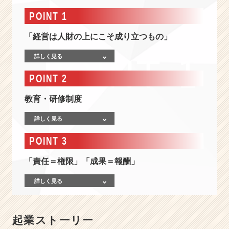
の
会
POINT 1
社
で
「経営は人財の上にこそ成り立つもの」
は
実
詳しく見る
現
POINT 2
で
き
教育・研修制度
な
い
詳しく見る
こ
と
POINT 3
が
で
「責任＝権限」「成果＝報酬」
き
る
詳しく見る
会
社、
そ
れ
起業ストーリー
が