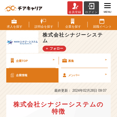
MENU
会員登録
ログイン
株
式
会
求人を
探す
説明会を
探す
企業を
探す
就職
イベント
社
株式会社シナジーシステ
シ
ム
ナ
ジ
＋ フォロー
ー
シ
>
>
企業TOP
募集
ス
テ
ム
>
企業情報
メンバー
の
会
最終更新： 2024年02月28日 09:07
社
情
報
株式会社シナジーシステムの
-
特徴
他