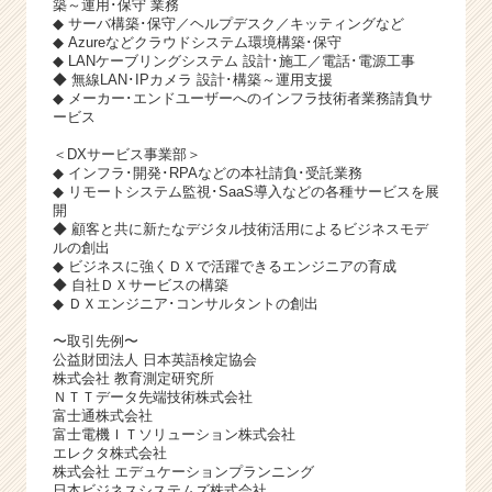
築～運用･保守 業務
◆ サーバ構築･保守／ヘルプデスク／キッティングなど
◆ Azureなどクラウドシステム環境構築･保守
◆ LANケーブリングシステム 設計･施工／電話･電源工事
◆ 無線LAN･IPカメラ 設計･構築～運用支援
◆ メーカー･エンドユーザーへのインフラ技術者業務請負サ
ービス
＜DXサービス事業部＞
◆ インフラ･開発･RPAなどの本社請負･受託業務
◆ リモートシステム監視･SaaS導入などの各種サービスを展
開
◆ 顧客と共に新たなデジタル技術活用によるビジネスモデ
ルの創出
◆ ビジネスに強くＤＸで活躍できるエンジニアの育成
◆ 自社ＤＸサービスの構築
◆ ＤＸエンジニア･コンサルタントの創出
〜取引先例〜
公益財団法人 日本英語検定協会
株式会社 教育測定研究所
ＮＴＴデータ先端技術株式会社
富士通株式会社
富士電機ＩＴソリューション株式会社
エレクタ株式会社
株式会社 エデュケーションプランニング
日本ビジネスシステムズ株式会社