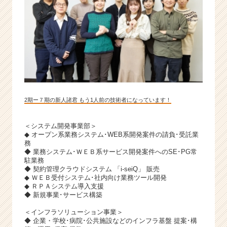
2期ー７期の新人諸君 もう1人前の技術者になっています！
＜システム開発事業部＞
◆ オープン系業務システム･WEB系開発案件の請負･受託業
務
◆ 業務システム･ＷＥＢ系サービス開発案件へのSE･PG常
駐業務
◆ 契約管理クラウドシステム 「i-seiQ」 販売
◆ ＷＥＢ受付システム･社内向け業務ツール開発
◆ ＲＰＡシステム導入支援
◆ 新規事業･サービス構築
＜インフラソリューション事業＞
◆ 企業・学校･病院･公共施設などのインフラ基盤 提案･構