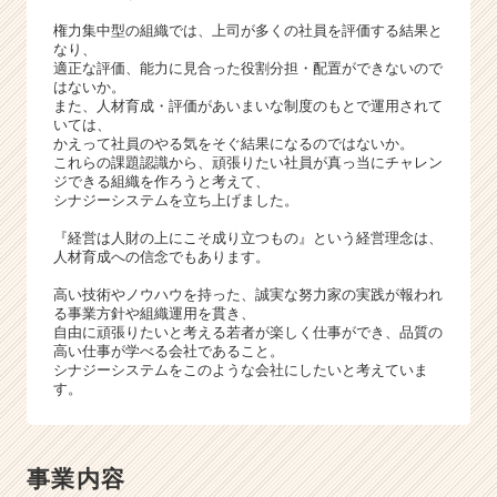
e
e
権力集中型の組織では、上司が多くの社員を評価する結果と
なり、
r
適正な評価、能力に見合った役割分担・配置ができないので
C
はないか。
a
また、人材育成・評価があいまいな制度のもとで運用されて
r
いては、
かえって社員のやる気をそぐ結果になるのではないか。
e
これらの課題認識から、頑張りたい社員が真っ当にチャレン
e
ジできる組織を作ろうと考えて、
r）
シナジーシステムを立ち上げました。
『経営は人財の上にこそ成り立つもの』という経営理念は、
人材育成への信念でもあります。
高い技術やノウハウを持った、誠実な努力家の実践が報われ
る事業方針や組織運用を貫き、
自由に頑張りたいと考える若者が楽しく仕事ができ、品質の
高い仕事が学べる会社であること。
シナジーシステムをこのような会社にしたいと考えていま
す。
事業内容