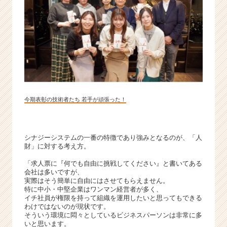
ら
ス
カ
ウ
ト
が
届
く
就
今期表彰の技術者たち 若手が頑張った！
活
サ
イ
ト
シナジーシステムの一番の特徴であり強みとなるのが、「人
チ
財」に対する考え方。
ア
「求人票に『何でも自由に挑戦してください』と書いてある
キ
会社は多いですが、
ャ
実際はそう簡単に自由にはさせてもらえません。
リ
特に中小・中堅企業はワンマン経営者が多く、
ア
イチ社員が権限を持って組織を運用したいと思ってもできる
わけではないのが現状です。
（C
そういう環境に悶々としているビジネスパーソンは非常に多
h
いと思います。