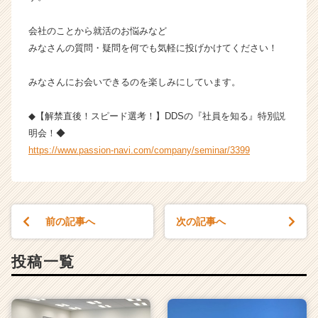
イ
ト
会社のことから就活のお悩みなど
チ
みなさんの質問・疑問を何でも気軽に投げかけてください！
ア
キ
みなさんにお会いできるのを楽しみにしています。
ャ
リ
ア
◆【解禁直後！スピード選考！】DDSの『社員を知る』特別説
（C
明会！◆
h
https://www.passion-navi.com/company/seminar/3399
e
e
r
C
a
前の記事へ
次の記事へ
r
e
投稿一覧
e
r）