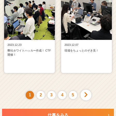
2023.12.23
2023.12.07
弊社ホワイトハッカー作成！ CTF
現場をちょっとのぞき見！
開催！
1
2
3
4
5
仕事をみる