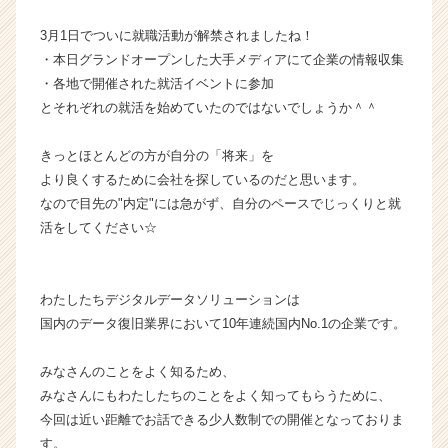
ベ
3月1日でついに就職活動が解禁されましたね！
ン
・本日グランドオープンした大手メディアにて企業の情報収集
チ
ャ
・各地で開催された就活イベントに参加
ー・
とそれぞれの就活を始めていたのではないでしょうか＾＾
成
長
きっとほとんどの方が自分の「将来」を
企
より良くするために会社を探しているのだと思います。
業
なので目先の"内定"には急がず、自分のペースでじっくりと就
か
活をしてください☆
ら
ス
カ
ウ
わたしたちデジタルデータソリューションは
ト
国内のデータ復旧業界において10年連続国内No.1の企業です。
が
届
みなさんのことをよく知るため、
く
みなさんにもわたしたちのことをよく知ってもらうために、
就
活
今回は近い距離でお話できる少人数制での開催となっておりま
サ
す。