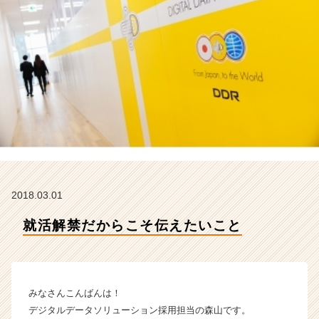
デ
ー
タ
ソ
リ
ュ
ー
シ
ョ
ン
株
式
会
2018.03.01
社
の
就活解禁だからこそ伝えたいこと
タ
イ
ム
ラ
イ
みなさんこんばんは！
ン】
デジタルデータソリューション採用担当の森山です。
|