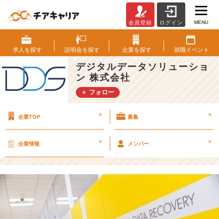
MENU
会員登録
ログイン
就
活
解
求人を
探す
説明会を
探す
企業を
探す
就職
イベント
禁
デジタルデータソリューショ
だ
ン 株式会社
か
ら
＋ フォロー
こ
そ
>
>
企業TOP
募集
伝
え
た
>
>
企業情報
メンバー
い
こ
と
【デ
ジ
タ
ル