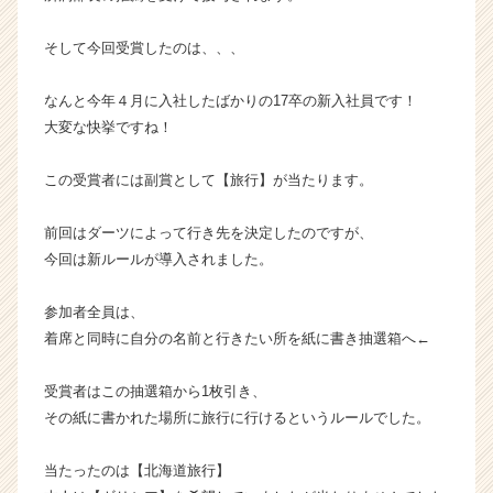
ト
チ
そして今回受賞したのは、、、
ア
キ
なんと今年４月に入社したばかりの17卒の新入社員です！
ャ
大変な快挙ですね！
リ
ア
（C
この受賞者には副賞として【旅行】が当たります。
h
e
前回はダーツによって行き先を決定したのですが、
e
今回は新ルールが導入されました。
r
C
参加者全員は、
a
r
着席と同時に自分の名前と行きたい所を紙に書き抽選箱へ←
e
e
受賞者はこの抽選箱から1枚引き、
r）
その紙に書かれた場所に旅行に行けるというルールでした。
当たったのは【北海道旅行】