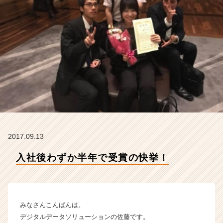
ー
タ
ソ
リ
ュ
ー
シ
ョ
ン
株
式
会
社
2017.09.13
の
タ
入社後わずか半年で受賞の快挙！
イ
ム
ラ
イ
ン】
みなさんこんばんは。
|
デジタルデータソリューションの佐藤です。
ベ