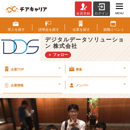
MENU
会員登録
ログイン
入
社
後
求人を
探す
説明会を
探す
企業を
探す
就職
イベント
わ
デジタルデータソリューショ
ず
ン 株式会社
か
半
＋ フォロー
年
で
>
>
企業TOP
募集
受
賞
の
>
>
企業情報
メンバー
快
挙！
【デ
ジ
タ
ル
デ