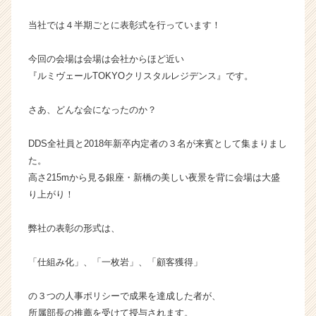
ン
当社では４半期ごとに表彰式を行っています！
チ
ャ
ー・
今回の会場は会場は会社からほど近い
成
『ルミヴェールTOKYOクリスタルレジデンス』です。
長
企
さあ、どんな会になったのか？
業
か
DDS全社員と2018年新卒内定者の３名が来賓として集まりまし
ら
た。
ス
カ
高さ215mから見る銀座・新橋の美しい夜景を背に会場は大盛
ウ
り上がり！
ト
が
弊社の表彰の形式は、
届
く
「仕組み化」、「一枚岩」、「顧客獲得」
就
活
サ
の３つの人事ポリシーで成果を達成した者が、
イ
所属部長の推薦を受けて授与されます。