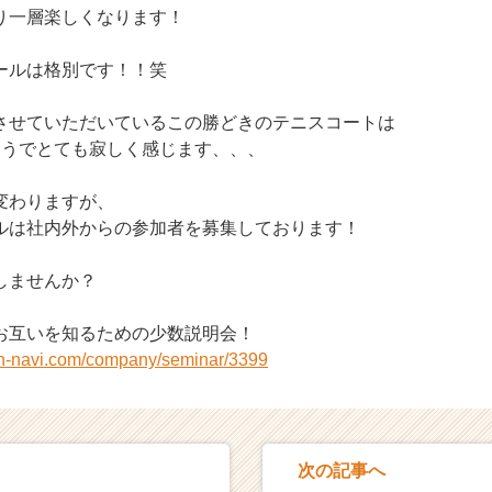
り一層楽しくなります！
ールは格別です！！笑
させていただいているこの勝どきのテニスコートは
そうでとても寂しく感じます、、、
変わりますが、
ルは社内外からの参加者を募集しております！
しませんか？
お互いを知るための少数説明会！
on-navi.com/company/seminar/3399
次の記事へ