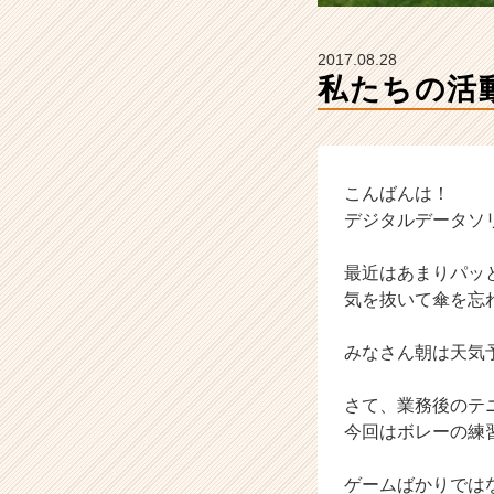
ン】
|
ベ
2017.08.28
ン
私たちの活
チ
ャ
ー・
成
長
こんばんは！
企
デジタルデータソ
業
か
最近はあまりパッ
ら
気を抜いて傘を忘
ス
カ
みなさん朝は天気
ウ
ト
が
さて、業務後のテ
届
今回はボレーの練
く
就
ゲームばかりでは
活