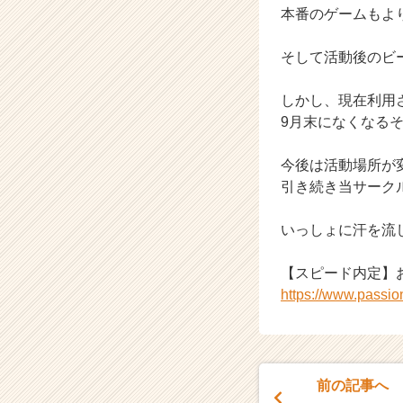
本番のゲームもよ
サ
イ
ト
そして活動後のビ
チ
ア
しかし、現在利用
キ
9月末になくなる
ャ
リ
今後は活動場所が
ア
引き続き当サーク
（C
h
e
いっしょに汗を流
e
r
【スピード内定】
C
https://www.passi
a
r
e
e
r）
前の記事へ