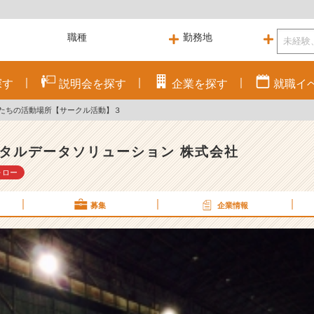
探す
説明会を
探す
企業を
探す
就職
イ
たちの活動場所【サークル活動】３
タルデータソリューション 株式会社
ォロー
募集
企業情報