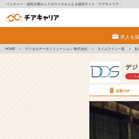
ベンチャー・成長企業からスカウトがもらえる就活サイト「チアキャリア」
私
た
求人を
ち
の
HOME
＞
デジタルデータソリューション 株式会社
＞
タイムライン一覧
＞
私
活
動
場
デジ
所
＋ フ
【サ
ー
ク
企業TOP
ル
活
動】
３
【デ
ジ
タ