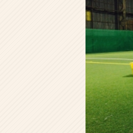
ル
デ
ー
タ
ソ
リ
ュ
ー
シ
ョ
ン
株
式
会
社
の
タ
イ
ム
ラ
イ