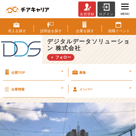
MENU
会員登録
ログイン
継
続
は
求人を
探す
説明会を
探す
企業を
探す
就職
イベント
力
デジタルデータソリューショ
な
ン 株式会社
り！
【サ
＋ フォロー
ー
ク
>
>
企業TOP
募集
ル
活
動】
>
>
企業情報
メンバー
２
【デ
ジ
タ
ル
デ
ー