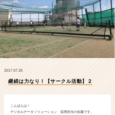
タ
ソ
リ
ュ
ー
シ
ョ
ン
株
式
会
社
の
2017.07.26
タ
イ
継続は力なり！【サークル活動】２
ム
ラ
イ
ン】
|
こんばんは！
ベ
デジタルデータソリューション 採用担当の佐藤です。
ン