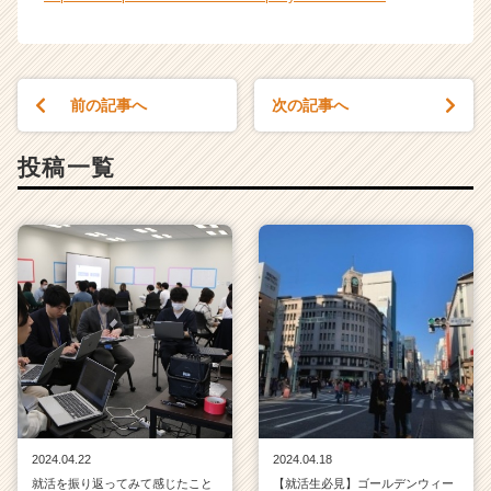
チ
ア
キ
ャ
前の記事へ
次の記事へ
リ
ア
（C
投稿一覧
h
e
e
r
C
a
r
e
e
r）
2024.04.22
2024.04.18
就活を振り返ってみて感じたこと
【就活生必見】ゴールデンウィー