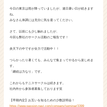
チ
今日の東京は雨が降っていましたが、連日暑い日が続きます
ャ
ね。
ー・
成
みなさん体調には充分に気を遣ってください。
長
企
さて、以前にも少し触れましたが、
業
今回も弊社のサークル活動のご報告です！
か
ら
炎天下の中ですが全力で活動中！！
ス
カ
ウ
つらかったり暑くても、みんなで集まってやるから楽しめま
ト
す。
が
「継続は力なり」です。
届
く
これからもテニスサークルは続きます。
就
社内外から参加者募集しております笑
活
サ
イ
【早期内定】お互いを知るための少数説明会！
ト
https://www.passion-navi.com/company/seminar/3399