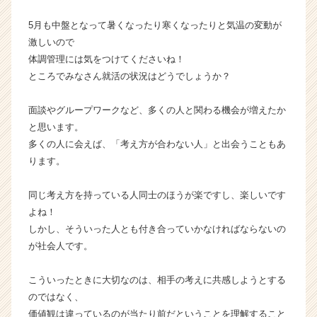
イ
5月も中盤となって暑くなったり寒くなったりと気温の変動が
ン】
激しいので
|
ベ
体調管理には気をつけてくださいね！
ン
ところでみなさん就活の状況はどうでしょうか？
チ
ャ
面談やグループワークなど、多くの人と関わる機会が増えたか
ー・
と思います。
成
多くの人に会えば、「考え方が合わない人」と出会うこともあ
長
ります。
企
業
か
同じ考え方を持っている人同士のほうが楽ですし、楽しいです
ら
よね！
ス
しかし、そういった人とも付き合っていかなければならないの
カ
が社会人です。
ウ
ト
こういったときに大切なのは、相手の考えに共感しようとする
が
届
のではなく、
く
価値観は違っているのが当たり前だということを理解すること