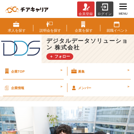
MENU
会員登録
ログイン
自
分
以
求人を
探す
説明会を
探す
企業を
探す
就職
イベント
外
デジタルデータソリューショ
の
ン 株式会社
考
え
＋ フォロー
方
を
>
>
企業TOP
募集
知
る
と
>
>
企業情報
メンバー
い
う
メ
リ
ッ
ト
【デ