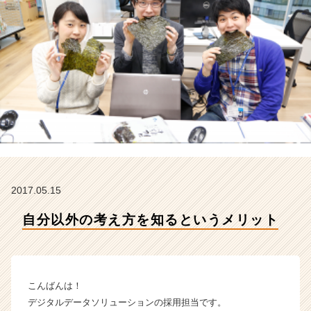
ジ
タ
ル
デ
ー
タ
ソ
リ
ュ
ー
シ
ョ
ン
2017.05.15
株
式
自分以外の考え方を知るというメリット
会
社
の
タ
イ
こんばんは！
ム
デジタルデータソリューションの採用担当です。
ラ