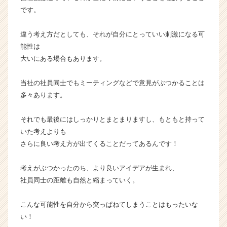
就
です。
活
サ
違う考え方だとしても、それが自分にとっていい刺激になる可
イ
能性は
ト
大いにある場合もあります。
チ
ア
キ
当社の社員同士でもミーティングなどで意見がぶつかることは
ャ
多々あります。
リ
ア
それでも最後にはしっかりとまとまりますし、もともと持って
（C
いた考えよりも
h
さらに良い考え方が出てくることだってあるんです！
e
e
r
考えがぶつかったのち、より良いアイデアが生まれ、
C
社員同士の距離も自然と縮まっていく。
a
r
こんな可能性を自分から突っぱねてしまうことはもったいな
e
い！
e