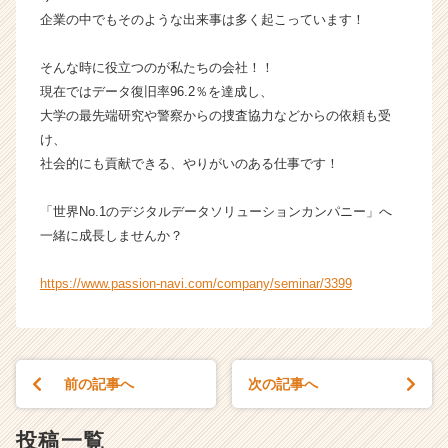
成
企業の中でもそのような出来事は多く起こっています！
長
企
そんな時に役立つのが私たちの会社！！
業
現在ではデータ復旧率96.2％を達成し、
か
大学の最先端研究や警察からの捜査協力などからの依頼も受
ら
け、
ス
社会的にも貢献できる、やりがいのある仕事です！
カ
ウ
ト
「世界No.1のデジタルデータソリューションカンパニー」へ
が
一緒に成長しませんか？
届
く
https://www.passion-navi.com/company/seminar/3399
就
活
サ
イ
ト
前の記事へ
次の記事へ
チ
ア
投稿一覧
キ