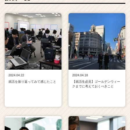
ャ
リ
ア
（C
h
e
e
r
C
a
r
e
2024.04.22
2024.04.18
e
就活を振り返ってみて感じたこと
【就活生必見】ゴールデンウィー
r）
クまでに考えておくべきこと