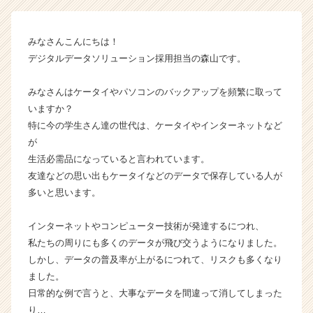
ュ
ー
シ
みなさんこんにちは！
ョ
デジタルデータソリューション採用担当の森山です。
ン
株
式
みなさんはケータイやパソコンのバックアップを頻繁に取って
会
いますか？
社
特に今の学生さん達の世代は、ケータイやインターネットなど
の
が
タ
生活必需品になっていると言われています。
イ
友達などの思い出もケータイなどのデータで保存している人が
ム
多いと思います。
ラ
イ
ン】
インターネットやコンピューター技術が発達するにつれ、
|
私たちの周りにも多くのデータが飛び交うようになりました。
ベ
しかし、データの普及率が上がるにつれて、リスクも多くなり
ン
ました。
チ
日常的な例で言うと、大事なデータを間違って消してしまった
ャ
り…
ー・