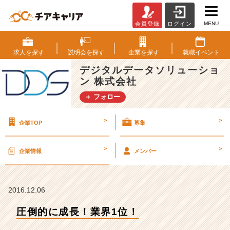
MENU
会員登録
ログイン
圧
倒
的
求人を
探す
説明会を
探す
企業を
探す
就職
イベント
に
デジタルデータソリューショ
成
ン 株式会社
長！
業
＋ フォロー
界
1
>
>
企業TOP
募集
位！
【デ
ジ
>
>
企業情報
メンバー
タ
ル
デ
ー
2016.12.06
タ
圧倒的に成長！業界1位！
ソ
リ