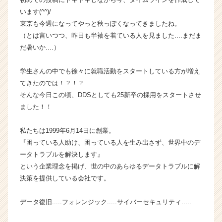
企
います(^^)/
業
東京も今週になってやっと秋っぽくなってきましたね。
か
（とは言いつつ、昨日も半袖を着ている人を見ました....まだま
ら
だ暑いか....）
ス
カ
学生さんの中でも徐々に就職活動をスタートしている方が増え
ウ
ト
てきたのでは！？！？
が
そんな今日この頃、DDSとしても25新卒の採用をスタートさせ
届
ました！！
く
就
私たちは1999年6月14日に創業。
活
『困っている人助け、困っている人を生み出さず、世界中のデ
サ
ータトラブルを解決します』
イ
ト
という企業理念を掲げ、世の中のあらゆるデータトラブルに解
チ
決策を提供している会社です。
ア
キ
データ復旧.....フォレンジック.....サイバーセキュリティ.....
ャ
リ