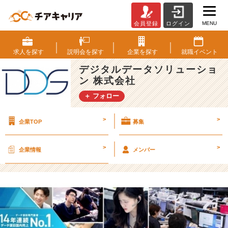
MENU
会員登録
ログイン
2
5
新
求人を
探す
説明会を
探す
企業を
探す
就職
イベント
卒
デジタルデータソリューショ
採
ン 株式会社
用！
始
＋ フォロー
動！！！
【デ
>
>
企業TOP
募集
ジ
タ
ル
>
>
企業情報
メンバー
デ
ー
タ
ソ
リ
ュ
ー