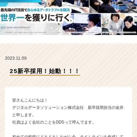
シ
ョ
ン
株
式
会
社
の
タ
2023.11.09
イ
ム
25新卒採用！始動！！！
ラ
イ
ン】
|
ベ
皆さんこんにちは！
ン
デジタルデータソリューション株式会社 新卒採用担当の金井
チ
と申します。
ャ
社員はよく会社のことをDDSって呼んでます。
ー・
成
長
初めての投稿にドキドキしながら今、タイムラインを作成して