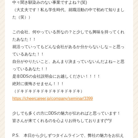
中々聞き馴染みのない事業ですよね？(笑)
ア
（大丈夫です！私も学生時代、就職活動の中で初めて知りまし
（C
h
た（笑））
e
e
この会社、何やっている所なの？と少しでも興味を持ってくれ
r
たあなた！！
C
就活っていってもどんな会社があるか分からないしな～と思っ
a
ているあなた！！
r
自分がやりたいこと、あんまり決まっていないんだよね～と思
e
e
っているあなた！！
r）
是非DDSの会社説明会にお越しください！！！！
絶対に後悔させません！！！
（ドキドキドキドキドキドキドキドキ）
https://cheercareer.jp/company/seminar/3399
少しでも多くの方にDDSの魅力が伝わればと思っています！
皆さんが来てくれるのを心よりお待ちしております(^^)!
P.S. 本日から少しずつタイムラインで、弊社の魅力をお伝え