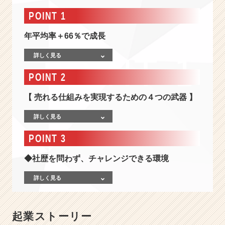
-
2
POINT 1
0
1
年平均率＋66％で成長
4
年
詳しく見る
東
POINT 2
証
マ
【 売れる仕組みを実現するための４つの武器 】
ザ
ー
詳しく見る
ズ
上
POINT 3
場、
2
◆社歴を問わず、チャレンジできる環境
0
1
詳しく見る
5
年
海
外
起業ストーリー
進