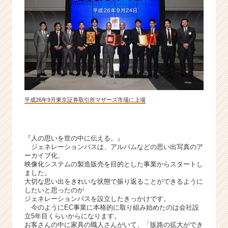
ン
チ
ャ
ー！
|
ベ
ン
チ
ャ
平成26年9月東京証券取引所マザーズ市場に上場
ー・
成
長
企
『人の思いを世の中に伝える。』
業
ジェネレーションパスは、アルバムなどの思い出写真のア
か
ーカイブ化、
映像化システムの製造販売を目的とした事業からスタートし
ら
ました。
ス
大切な思い出をきれいな状態で振り返ることができるように
カ
したいと思ったのが
ウ
ジェネレーションパスを設立したきっかけです。
今のようにEC事業に本格的に取り組み始めたのは会社設
ト
立5年目くらいからになります。
が
お客さんの中に家具の職人さんがいて、「販路の拡大ができ