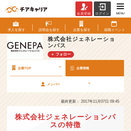
MENU
会員登録
ログイン
株
式
会
求人を
探す
説明会を
探す
企業を
探す
就職
イベント
社
株式会社ジェネレーショ
ジ
ンパス
ェ
ネ
＋ フォロー
レ
ー
>
企業TOP
企業情報
シ
ョ
ン
>
メンバー
パ
ス
最終更新： 2017年11月07日 09:45
の
会
社
株式会社ジェネレーションパ
情
スの特徴
報