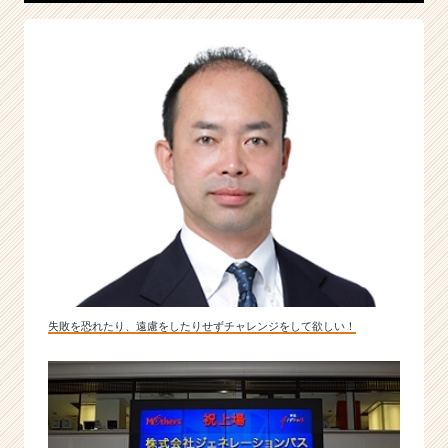
出。
年
平
均
＋
6
6％
で
高
成
長
中
の
マ
ー
失敗を恐れたり、遠慮をしたりせずチャレンジをして欲しい！
ケ
テ
ィ
ン
グ
ベ