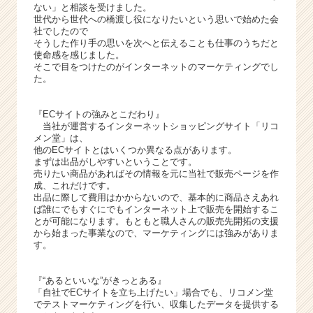
届
ない」と相談を受けました。
く
世代から世代への橋渡し役になりたいという思いで始めた会
社でしたので
就
そうした作り手の思いを次へと伝えることも仕事のうちだと
活
使命感を感じました。
サ
そこで目をつけたのがインターネットのマーケティングでし
イ
た。
ト
チ
『ECサイトの強みとこだわり』
ア
当社が運営するインターネットショッピングサイト「リコ
キ
メン堂」は、
ャ
他のECサイトとはいくつか異なる点があります。
まずは出品がしやすいということです。
リ
売りたい商品があればその情報を元に当社で販売ページを作
ア
成、これだけです。
（C
出品に際して費用はかからないので、基本的に商品さえあれ
h
ば誰にでもすぐにでもインターネット上で販売を開始するこ
とが可能になります。もともと職人さんの販売先開拓の支援
e
から始まった事業なので、マーケティングには強みがありま
e
す。
r
C
『“あるといいな”がきっとある』
a
「自社でECサイトを立ち上げたい」場合でも、リコメン堂
r
でテストマーケティングを行い、収集したデータを提供する
e