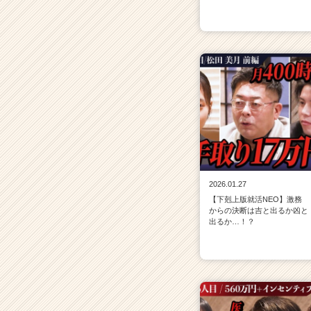
2026.01.27
【下剋上版就活NEO】激務
からの決断は吉と出るか凶と
出るか…！？