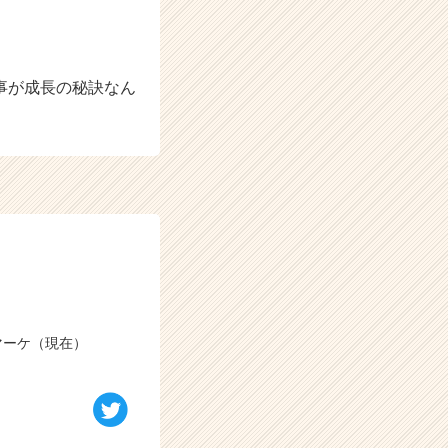
事が成長の秘訣なん
マーケ（現在）