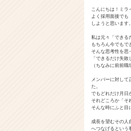
が
届
こんにちは！ミラ
く
よく採用面接でも
就
しようと思います
活
サ
私は元々「できる
イ
もちろん今でもで
ト
チ
そんな思考性を思
ア
「できるだけ失敗
キ
（ちなみに前前職
ャ
リ
メンバーに対して
ア
た。
（C
でもどれだけ月日
h
e
それどころか「そ
e
そんな時にふと目
r
C
成長を望むその人
a
へつなげるという
r