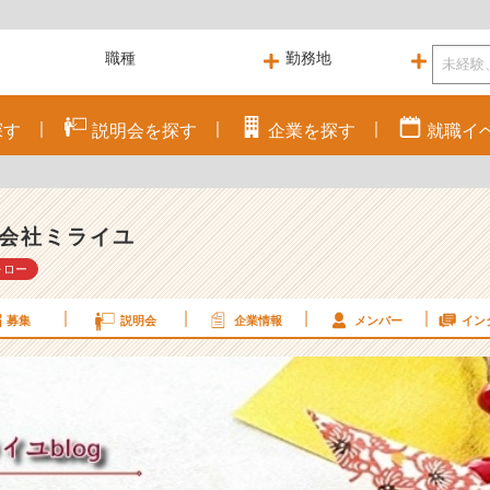
探す
説明会を
探す
企業を
探す
就職
イ
会社ミライユ
ォロー
募集
説明会
企業情報
メンバー
イン