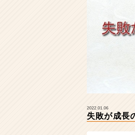
イ
ム
ラ
イ
ン】
|
ベ
ン
チ
ャ
ー・
成
長
企
業
か
ら
2022.01.06
ス
失敗が成長
カ
ウ
ト