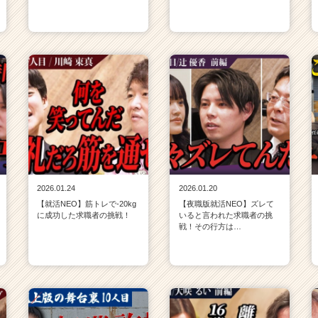
2026.01.24
2026.01.20
【就活NEO】筋トレで-20kg
【夜職版就活NEO】ズレて
に成功した求職者の挑戦！
いると言われた求職者の挑
戦！その行方は…