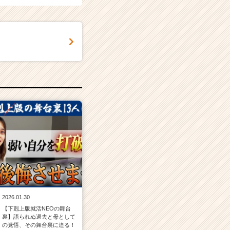
2026.01.30
【下剋上版就活NEOの舞台
裏】語られぬ過去と母として
の覚悟、その舞台裏に迫る！