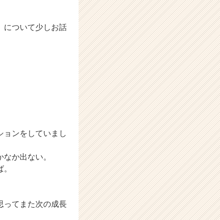
」について少しお話
ションをしていまし
かなか出ない。
ば。
思ってまた次の成長