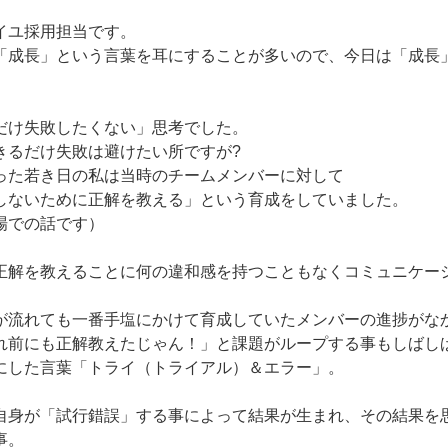
イユ採用担当です。
「成長」という言葉を耳にすることが多いので、今日は「成長
。
だけ失敗したくない」思考でした。
きるだけ失敗は避けたい所ですが?
った若き日の私は当時のチームメンバーに対して
しないために正解を教える」という育成をしていました。
場での話です）
正解を教えることに何の違和感を持つこともなくコミュニケー
が流れても一番手塩にかけて育成していたメンバーの進捗がな
れ前にも正解教えたじゃん！」と課題がループする事もしばし
にした言葉「トライ（トライアル）＆エラー」。
自身が「試行錯誤」する事によって結果が生まれ、その結果を
事。