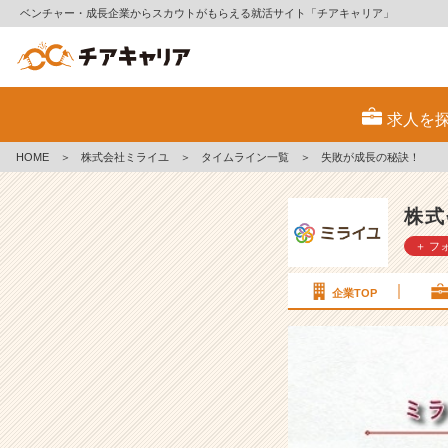
ベンチャー・成長企業からスカウトがもらえる就活サイト「チアキャリア」
失
敗
求人を
が
成
HOME
＞
株式会社ミライユ
＞
タイムライン一覧
＞
失敗が成長の秘訣！
長
の
秘
株式
訣！
＋ フ
【株
式
会
企業TOP
社
ミ
ラ
イ
ユ
の
タ