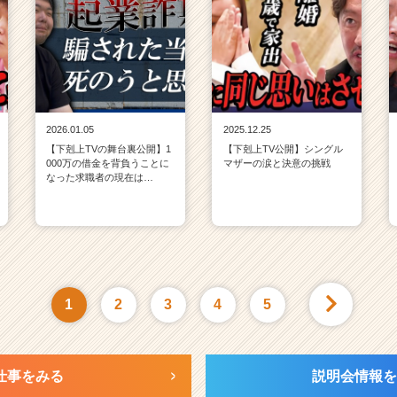
2026.01.05
2025.12.25
【下剋上TVの舞台裏公開】1
【下剋上TV公開】シングル
000万の借金を背負うことに
マザーの涙と決意の挑戦
なった求職者の現在は…
1
2
3
4
5
仕事をみる
説明会情報を