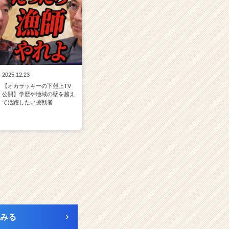
2025.12.23
【オカラッキーの下剋上TV
公開】学歴や地域の壁を越え
て活躍したい挑戦者
みる