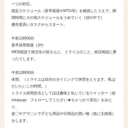
ージの対応。
固定スケジュール（新卒面接やMTG等）を確認したうえで、隙
間時間にその他スケジュールをうめていく（頭の中で）
優先度高いタスクからスタート。
午前11時00分
新卒採用面接（1H）
WEB面談で就活生の皆さんに、ミライユのこと、就活相談に乗
ったりします。
午前12時00分
休憩。（ミライユは自分のタイミングで休憩をとります。私は
だいたいこの時間。）
ミライユ採用担当としてほぼ趣味と化しているツイッター（@
miraiyupr フォローしてください★ちゃっかり宣伝）をみた
り、
楽〇やアマ〇ンで子ども用品や日用品の買い物（急に主婦感）
をします。