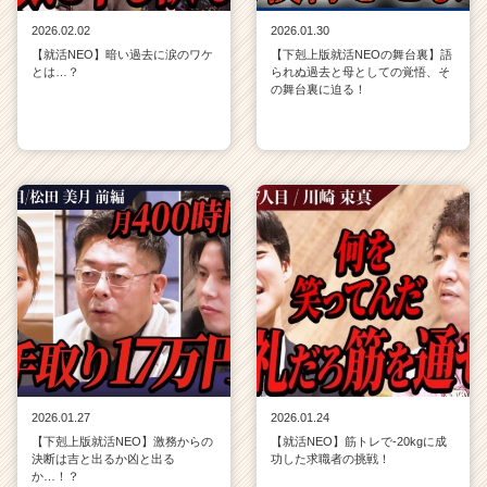
2026.02.02
2026.01.30
【就活NEO】暗い過去に涙のワケ
【下剋上版就活NEOの舞台裏】語
とは…？
られぬ過去と母としての覚悟、そ
の舞台裏に迫る！
2026.01.27
2026.01.24
【下剋上版就活NEO】激務からの
【就活NEO】筋トレで-20kgに成
決断は吉と出るか凶と出る
功した求職者の挑戦！
か…！？