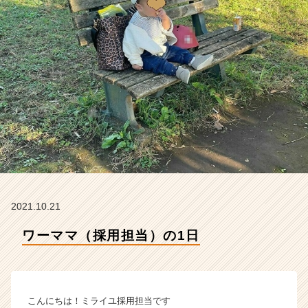
の
タ
イ
ム
ラ
イ
ン】
|
ベ
ン
チ
ャ
ー・
成
長
2021.10.21
企
ワーママ（採用担当）の1日
業
か
ら
ス
カ
こんにちは！ミライユ採用担当です
ウ