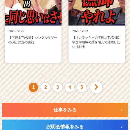
2025.12.25
2025.12.23
【下剋上TV公開】シングルマザー
【オカラッキーの下剋上TV公開】
の涙と決意の挑戦
学歴や地域の壁を越えて活躍した
い挑戦者
1
2
3
4
5
仕事をみる
説明会情報をみる