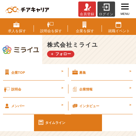
MENU
会員登録
ログイン
ワ
ー
マ
求人を
探す
説明会を
探す
企業を
探す
就職
イベント
マ
（採
株式会社ミライユ
用
＋ フォロー
担
当）
の
>
>
企業TOP
募集
1
日
【株
>
>
説明会
企業情報
式
会
>
>
社
メンバー
インタビュー
ミ
ラ
タイムライン
イ
ユ