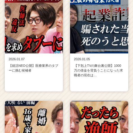
2026.01.07
2026.01.05
【就活NEO公開】医療業界のタブ
【下剋上TVの舞台裏公開】1000
ーに挑む候補者
万の借金を背負うことになった求
職者の現在は…