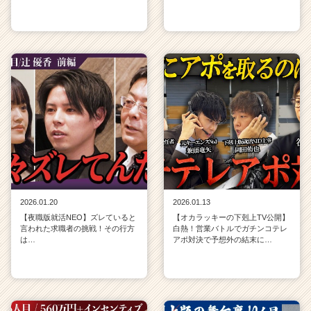
2026.01.20
2026.01.13
【夜職版就活NEO】ズレていると
【オカラッキーの下剋上TV公開】
言われた求職者の挑戦！その行方
白熱！営業バトルでガチンコテレ
は…
アポ対決で予想外の結末に…