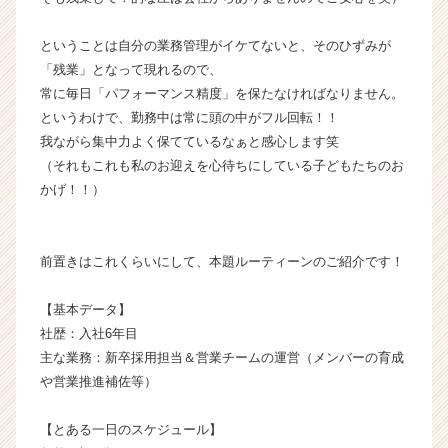
a
r
ということは自分の業務管理がイケてないと、そのひずみが
e
「残業」となって現れるので、
e
常に毎日「パフォーマンス精度」を保たなければなりません。
r）
というわけで、勤務中は常に頭の中がフル回転！！
我ながら集中力よく保てているなぁと感心します笑
（それもこれも私のお迎えを心待ちにしている子どもたちのお
かげ！！）
前置きはこれくらいにして、本題ルーティーンのご紹介です！
【基本データ】
社歴：入社6年目
主な業務：新卒採用担当＆営業チームの運営（メンバーの育成
や営業推進補佐等）
【とある一日のスケジュール】