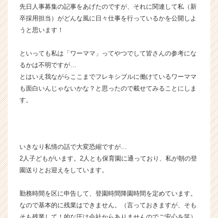
先日人事募集の記事をあげたのですが、それに関連して私（新
ト
卒採用担当）がどんな風に日々仕事を行っているかを公開しよ
が
届
うと思います！
く
就
といっても私は「ワーママ」ってやつでして皆さんの参考にな
活
るかは不明ですが…
サ
とはいえ我ながらここまでフレキシブルに働けているワーママ
イ
も面白いんじゃないかな？と思ったので載せてみることにしま
ト
す。
チ
ア
キ
ャ
リ
いきなり私情の話で大変恐縮ですが…
ア
2人子どもがいます。2人とも保育園に通っており、私が朝の登
（C
園送りとお迎えをしています。
h
e
e
勤務時間を区に申告して、登園時間降園時間を定めています。
r
なので基本的に残業はできません。（言っておきますが、そも
C
そも残業して！的な圧は会社からありませんのでご安心を笑）