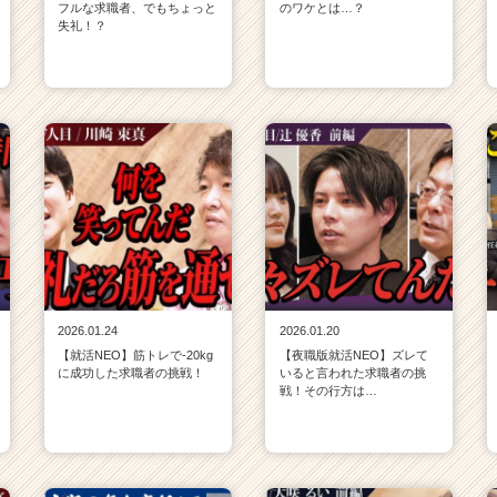
フルな求職者、でもちょっと
のワケとは…？
失礼！？
2026.01.24
2026.01.20
【就活NEO】筋トレで-20kg
【夜職版就活NEO】ズレて
に成功した求職者の挑戦！
いると言われた求職者の挑
戦！その行方は…