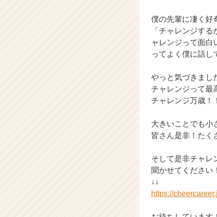
届
く
僕の先輩に凄く好
就
「チャレンジする
活
ャレンジって面白
サ
イ
ってよく僕に話し
ト
チ
やっと気づきまし
ア
チャレンジって最
キ
チャレンジ万歳！
ャ
リ
大きいことでも小
ア
（C
皆さん是非！たく
h
e
そして是非チャレ
e
聞かせてください
r
↓↓
C
https://cheercaree
a
r
e
お待ちしています