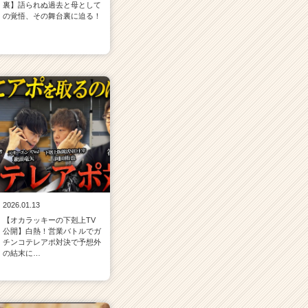
裏】語られぬ過去と母として
の覚悟、その舞台裏に迫る！
2026.01.13
【オカラッキーの下剋上TV
公開】白熱！営業バトルでガ
チンコテレアポ対決で予想外
の結末に…