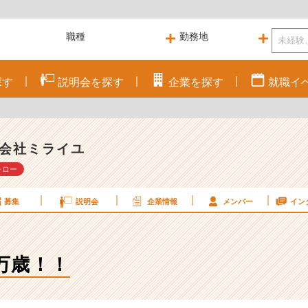
探す
説明会を
探す
企業を
探す
就職
イ
会社ミライユ
ォロー
募集
説明会
企業情報
メンバー
イン
万歳！！