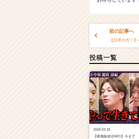
e
r）
前の記事へ
【22卒の方！
投稿一覧
2026.03.18
【夜職版就活NEO】今まで