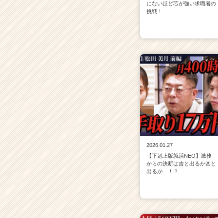
にないほど芯が強い求職者の
挑戦！
2026.01.27
【下剋上版就活NEO】激務
からの決断は吉と出るか凶と
出るか…！？