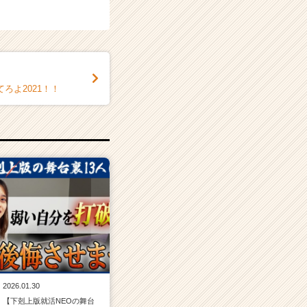
ろよ2021！！
2026.01.30
【下剋上版就活NEOの舞台