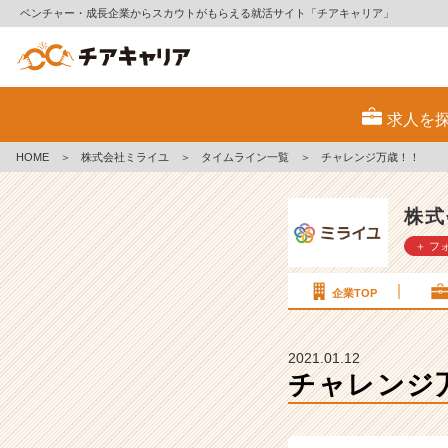
ベンチャー・成長企業からスカウトがもらえる就活サイト「チアキャリア」
チ
ャ
求人を
レ
ン
HOME
＞
株式会社ミライユ
＞
タイムライン一覧
＞
チャレンジ万歳！！
ジ
万
歳！！
株式
【株
＋ フ
式
会
社
企業TOP
ミ
ラ
イ
2021.01.12
ユ
チャレンジ
の
タ
イ