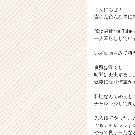
ム
こんにちは！
ラ
イ
皆さん色んな事に
ン】
|
僕は最近YouTu
ベ
一人暮らししてい
ン
チ
いざ動画をみて料
ャ
ー・
成
食費は浮くし、
長
時間は充実するし
企
健康になり体重が
業
か
料理なんてめんど
ら
チャレンジして良
ス
カ
ウ
先入観でやったこ
ト
でもチャレンジす
が
やって良かったな