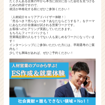
たくさんある企業の中から本当に自分に合った会社を見つける
ャ
ための内容ですので、
就活が本格化する前にぜひご参加ください！
リ
ア
〈人材紹介キャリアアドバイザー体験！〉
（C
「売るべき？売らないべき？あなたならどうする？」をテーマ
h
にあなたの介在価値が試される営業ワークです。
お客様へのヒアリング実践していただきます。
e
もちろんフィードバックも！
e
営業職志望の人もそうでない人も楽しめるワークになっていま
r
す！
C
インターンシップにご参加いただいた方には、早期選考のご案
a
内も！
少しでも興味があれば、ぜひご予約ください！
r
e
e
r）