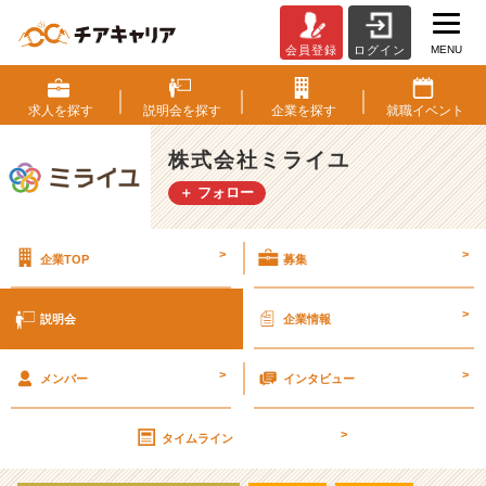
MENU
会員登録
ログイン
株
式
会
求人を
探す
説明会を
探す
企業を
探す
就職
イベント
社
ミ
株式会社ミライユ
ラ
＋ フォロー
イ
ユ
の
>
>
企業TOP
募集
説
明
会
>
説明会
企業情報
詳
細
>
>
|
メンバー
インタビュー
ベ
ン
>
タイムライン
チ
ャ