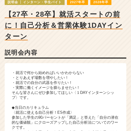
ー・
説明会
インターン・学生バイト
2027年卒
2028年卒
成
【27卒・28卒】就活スタートの前
長
企
に！自己分析＆営業体験1DAYイン
業
か
ターン
ら
ス
カ
説明会内容
ウ
ト
が
・就活で何から始めればいいかわからない
届
・とりあえず場数を増やしたい！
く
・就活での自分の武器を作りたい！
就
・実際に働くイメージを膨らませたい！
そんな皆さんにぜひ参加してほしい〈１DAYインターンシッ
活
プ〉です。
サ
イ
◆当日のカリキュラム
ト
〈就活に使える自己分析！ES作成〉
参加した学生の90パーセントが「満足」と答えた「自分の潜在
チ
的な価値観」にクローズアップした自己分析法についてのワー
ア
クです。
キ