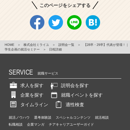
このページをシェアする
HOME
＞
株式会社ミライユ
＞
説明会一覧
＞
【28卒・29卒】代表が登壇！｜
学生企画の就活セミナー
＞
日程詳細
SERVICE
就職サービス
求人を探す
説明会を探す
企業を探す
就職イベントを探す
タイムライン
適性検査
就活ノウハウ
選考体験談
スペシャルコンテンツ
就活相談
転職相談
企業マンガ
チアキャリアユーザーガイド