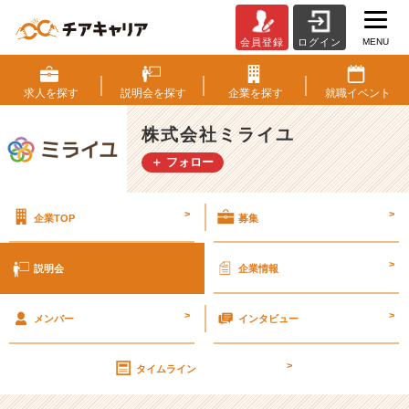
MENU
会員登録
ログイン
株
式
会
求人を
探す
説明会を
探す
企業を
探す
就職
イベント
社
ミ
株式会社ミライユ
ラ
＋ フォロー
イ
ユ
の
>
>
企業TOP
募集
説
明
会
>
説明会
企業情報
詳
細
>
>
|
メンバー
インタビュー
ベ
ン
>
タイムライン
チ
ャ