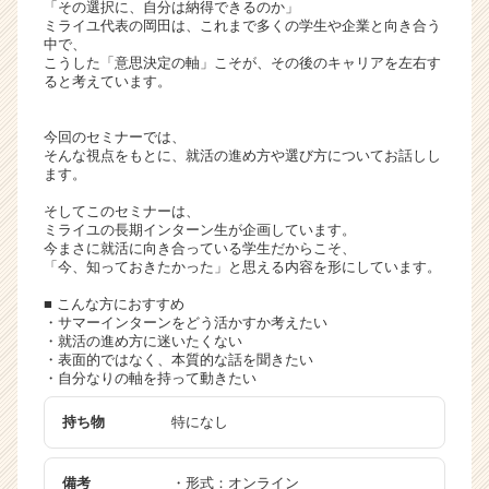
「その選択に、自分は納得できるのか」
ャ
ミライユ代表の岡田は、これまで多くの学生や企業と向き合う
リ
中で、
こうした「意思決定の軸」こそが、その後のキャリアを左右す
ア
ると考えています。
（C
h
e
今回のセミナーでは、
そんな視点をもとに、就活の進め方や選び方についてお話しし
e
ます。
r
C
そしてこのセミナーは、
a
ミライユの長期インターン生が企画しています。
今まさに就活に向き合っている学生だからこそ、
r
「今、知っておきたかった」と思える内容を形にしています。
e
e
■ こんな方におすすめ
r）
・サマーインターンをどう活かすか考えたい
・就活の進め方に迷いたくない
・表面的ではなく、本質的な話を聞きたい
・自分なりの軸を持って動きたい
持ち物
特になし
備考
・形式：オンライン