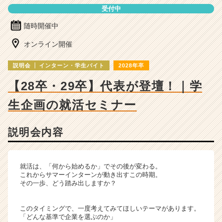
ー・
受付中
成
長
随時開催中
企
業
オンライン開催
か
ら
説明会
インターン・学生バイト
2028年卒
ス
【28卒・29卒】代表が登壇！｜学
カ
ウ
生企画の就活セミナー
ト
が
届
説明会内容
く
就
活
就活は、「何から始めるか」でその後が変わる。
サ
これからサマーインターンが動き出すこの時期。
イ
その一歩、どう踏み出しますか？
ト
チ
このタイミングで、一度考えてみてほしいテーマがあります。
ア
「どんな基準で企業を選ぶのか」
キ