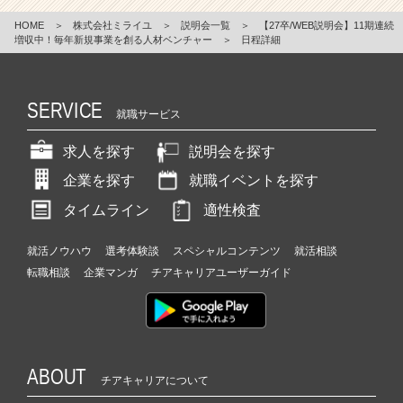
HOME
＞
株式会社ミライユ
＞
説明会一覧
＞
【27卒/WEB説明会】11期連続
増収中！毎年新規事業を創る人材ベンチャー
＞
日程詳細
SERVICE
就職サービス
求人を探す
説明会を探す
企業を探す
就職イベントを探す
タイムライン
適性検査
就活ノウハウ
選考体験談
スペシャルコンテンツ
就活相談
転職相談
企業マンガ
チアキャリアユーザーガイド
ABOUT
チアキャリアについて