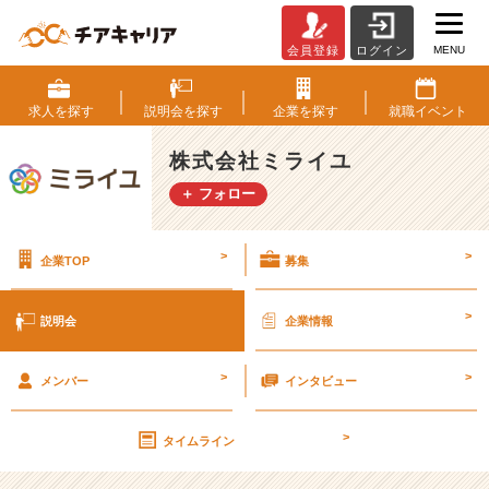
MENU
会員登録
ログイン
株
式
会
求人を
探す
説明会を
探す
企業を
探す
就職
イベント
社
ミ
株式会社ミライユ
ラ
＋ フォロー
イ
ユ
の
>
>
企業TOP
募集
説
明
会
>
説明会
企業情報
詳
細
>
>
|
メンバー
インタビュー
ベ
ン
>
タイムライン
チ
ャ