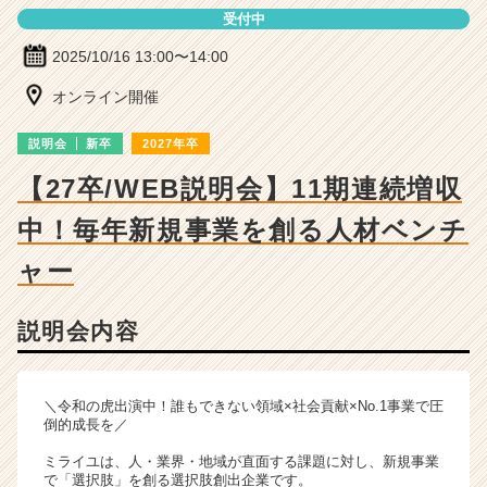
ー・
受付中
成
長
2025/10/16 13:00〜14:00
企
業
オンライン開催
か
ら
説明会
新卒
2027年卒
ス
【27卒/WEB説明会】11期連続増収
カ
ウ
中！毎年新規事業を創る人材ベンチ
ト
が
ャー
届
く
就
説明会内容
活
サ
イ
＼令和の虎出演中！誰もできない領域×社会貢献×No.1事業で圧
ト
倒的成長を／
チ
ア
ミライユは、人・業界・地域が直面する課題に対し、新規事業
で「選択肢」を創る選択肢創出企業です。
キ