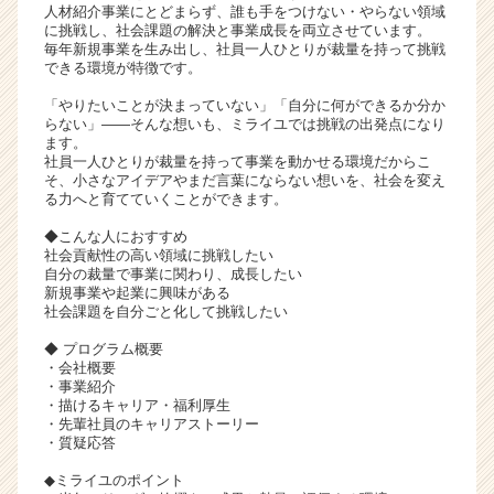
人材紹介事業にとどまらず、誰も手をつけない・やらない領域
ャ
に挑戦し、社会課題の解決と事業成長を両立させています。
リ
毎年新規事業を生み出し、社員一人ひとりが裁量を持って挑戦
ア
できる環境が特徴です。
（C
「やりたいことが決まっていない」「自分に何ができるか分か
h
らない」――そんな想いも、ミライユでは挑戦の出発点になり
e
ます。
e
社員一人ひとりが裁量を持って事業を動かせる環境だからこ
そ、小さなアイデアやまだ言葉にならない想いを、社会を変え
r
る力へと育てていくことができます。
C
a
◆こんな人におすすめ
r
社会貢献性の高い領域に挑戦したい
自分の裁量で事業に関わり、成長したい
e
新規事業や起業に興味がある
e
社会課題を自分ごと化して挑戦したい
r）
◆ プログラム概要
・会社概要
・事業紹介
・描けるキャリア・福利厚生
・先輩社員のキャリアストーリー
・質疑応答
◆ミライユのポイント