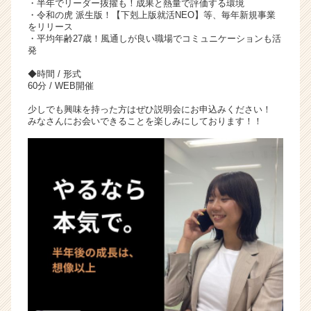
・半年でリーダー抜擢も！成果と熱量で評価する環境
・令和の虎 派生版！【下剋上版就活NEO】等、毎年新規事業
をリリース
・平均年齢27歳！風通しが良い職場でコミュニケーションも活
発
◆時間 / 形式
60分 / WEB開催
少しでも興味を持った方はぜひ説明会にお申込みください！
みなさんにお会いできることを楽しみにしております！！