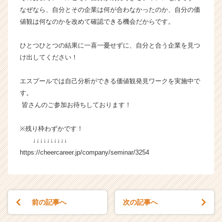
ウ
なぜなら、自分とその企業は何が合わなかったのか、自分の価
ト
値観は何なのかを改めて確認できる機会だからです。
が
届
ひとつひとつの結果に一喜一憂せずに、自分と合う企業を見つ
く
け出してください！
就
活
エスプールでは自己分析ができる価値観発見ワークを実施中で
サ
イ
す。
ト
皆さんのご参加お待ちしております！
チ
ア
※残り枠わずかです！
キ
↓↓↓↓↓↓↓↓↓↓
ャ
https://cheercareer.jp/company/seminar/3254
リ
ア
（C
h
e
前の記事へ
次の記事へ
e
r