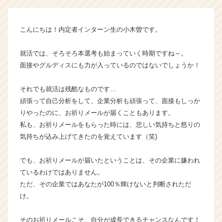
ル
の
タ
こんにちは！内定者インターン生の小木曽です。
イ
ム
就活では、そろそろ本選考も始まっていく時期ですね～。
ラ
イ
面接やグルディスにも力が入っているのではないでしょうか！
ン】
|
それでも就活は残酷なものです…
ベ
頑張って自己分析をして、企業分析も頑張って、面接もしっか
ン
りやったのに、お祈りメールが届くこともあります。
チ
私も、お祈りメールをもらった時には、悲しい気持ちと怒りの
ャ
気持ちが込み上げてきたのを覚えています（笑)
ー・
成
長
でも、お祈りメールが届いたということは、その企業に嫌われ
企
ているわけではありません。
業
ただ、その企業ではあなたが100％輝けないと判断されただ
か
け。
ら
ス
そのお祈りメールこそ、自分が成長できるチャンスなんです！
カ