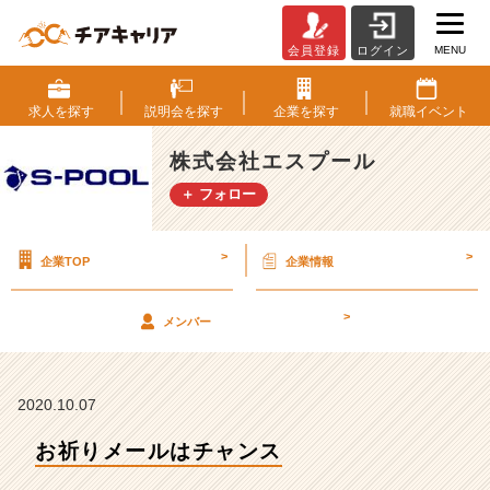
MENU
会員登録
ログイン
お
祈
り
求人を
探す
説明会を
探す
企業を
探す
就職
イベント
メ
ー
株式会社エスプール
ル
＋ フォロー
は
チ
ャ
>
>
企業TOP
企業情報
ン
ス
【株
>
メンバー
式
会
社
エ
2020.10.07
ス
お祈りメールはチャンス
プ
ー