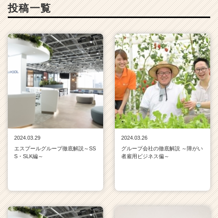
C
投稿一覧
a
r
e
e
r）
2024.03.29
2024.03.26
エスプールグループ徹底解説～SS
グループ会社の徹底解説 ～障がい
S・SLK編～
者雇用ビジネス偏～