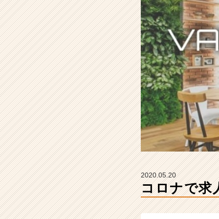
プ
ー
ル
の
タ
イ
ム
ラ
イ
ン】
|
ベ
ン
チ
ャ
ー・
成
2020.05.20
長
コロナで求
企
業
か