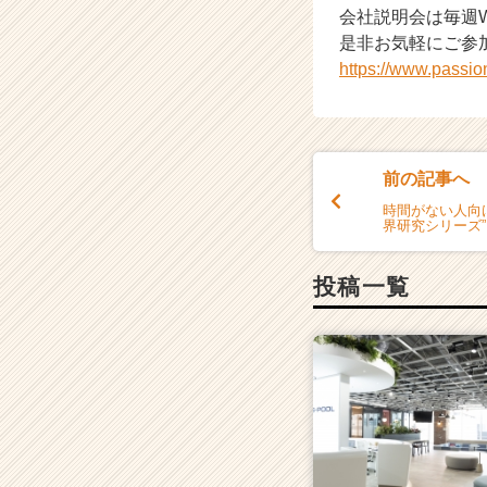
会社説明会は毎週
e
是非お気軽にご参
r
C
https://www.passi
a
r
e
e
前の記事へ
r）
時間がない人向
界研究シリーズ”
投稿一覧