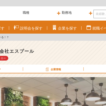
探す
説明会を
探す
企業を
探す
就職
イ
いる！？
会社エスプール
ォロー
P
企業情報