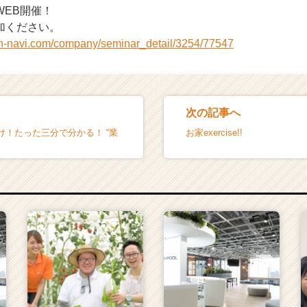
WEB開催！
加ください。
on-navi.com/company/seminar_detail/3254/77547
次の記事へ
け！たった三分で分かる！ “業
お家exercise!!