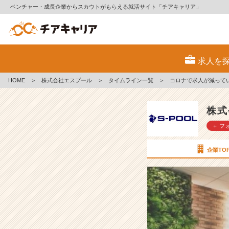
ベンチャー・成長企業からスカウトがもらえる就活サイト「チアキャリア」
コ
ロ
求人を
ナ
で
HOME
＞
株式会社エスプール
＞
タイムライン一覧
＞
コロナで求人が減って
求
人
が
株式
減
＋ フ
っ
て
い
企業TO
る！？
【株
式
会
社
エ
ス