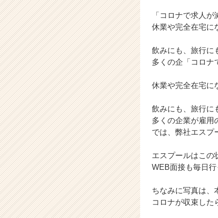
ら
ス
「コロナで求人が
カ
休業や完全在宅に
ウ
ト
飲みにも、旅行に
が
多くの企「コロナ
届
く
就
休業や完全在宅に
活
サ
飲みにも、旅行に
イ
多くの企業が雇用
ト
では、弊社エスプ
チ
ア
エスプールはこの
キ
ャ
WEB面接も毎日行
リ
ア
ちなみに写真は、
（C
コロナが収束した
h
e