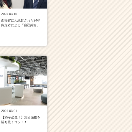
2024.03.15
面接官に大絶賛された24卒
内定者による「自己紹介」
2024.03.01
【25卒必見！】集団面接を
勝ち抜くコツ！！