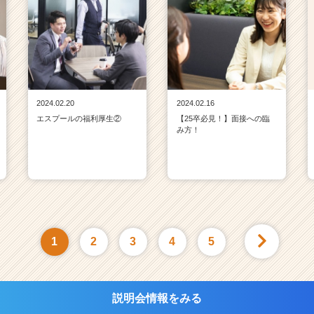
2024.02.20
2024.02.16
エスプールの福利厚生②
【25卒必見！】面接への臨
み方！
1
2
3
4
5
説明会情報をみる