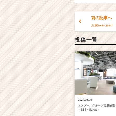
ン】
|
ベ
ン
前の記事へ
チ
お家exercise!!
ャ
ー・
投稿一覧
成
長
企
業
か
ら
ス
カ
ウ
ト
が
届
2024.03.29
く
エスプールグループ徹底解説
就
～SSS・SLK編～
活