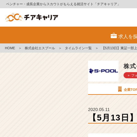
ベンチャー・成長企業からスカウトがもらえる就活サイト「チアキャリア」
【5
月
求人を
1
3
HOME
＞
株式会社エスプール
＞
タイムライン一覧
＞
【5月13日】東証一部
日】
東
証
株式
一
＋ フ
部
上
場
企業TO
企
業
社
2020.05.11
長
【5月13日
登
壇
W