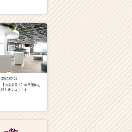
2024.03.01
【25卒必見！】集団面接を
勝ち抜くコツ！！