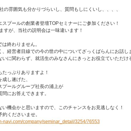
会社の雰囲気も分かりづらいし、質問もしにくいし、、、、
エスプールの創業者登壇TOPセミナーにご参加ください！
りますが、当社の説明会は一味違います！
では終わりません。
く、経営者目線での今の世の中についてざっくばらんにお話し
ないに関わらず、就活生のみなさんにきっとお役立ていただけ
もたっぷりありますよ！
を成し遂げた、
スプールグループ社長の浦上が
質問にお答えできます。
ない機会かと思いますので、このチャンスをお見逃しなく！
ご予約くださいませ。
on-navi.com/company/seminar_detail/3254/76553