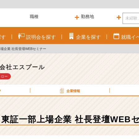
探す
説明会を
探す
企業を
探す
就職
イ
上場企業 社長登壇WEBセミナー
会社エスプール
ォロー
P
企業情報
】東証一部上場企業 社長登壇WEB