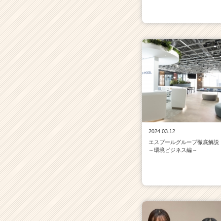
サ
イ
ト
チ
ア
キ
ャ
リ
ア
（C
h
e
2024.03.12
e
エスプールグループ徹底解説
r
～環境ビジネス編～
C
a
r
e
e
r）