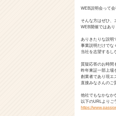
E
WEB説明会って
B
セ
ミ
そんな方はぜひ、
ナ
WEB開催ではあ
ー
【株
ありきたりな説明
式
事業説明だけでな
会
当社を志望するし
社
エ
ス
質疑応答のお時間
プ
昨年東証一部上場
ー
創業者であり現エ
ル
直接みなさんのご
の
タ
他社でもなかなか
イ
ム
以下のURLより
ラ
https://www.passi
イ