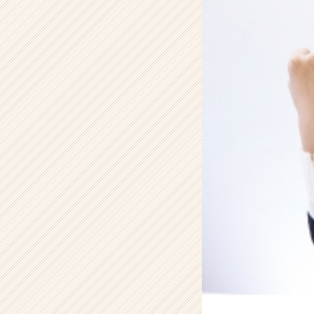
ー
ル
の
タ
イ
ム
ラ
イ
ン】
|
ベ
ン
チ
ャ
ー・
成
長
企
業
か
ら