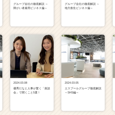
グループ会社の徹底解説 ～
グループ会社の徹底解説 ～
障がい者雇用ビジネス偏～
地方創生ビジネス偏～
2024.03.08
2024.03.05
優秀だなと人事が驚く「座談
エスプールグループ徹底解説
会」で聞くこと5選！
～SHS編～