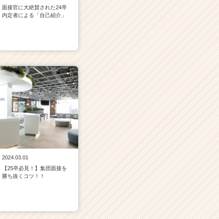
面接官に大絶賛された24卒
内定者による「自己紹介」
2024.03.01
【25卒必見！】集団面接を
勝ち抜くコツ！！