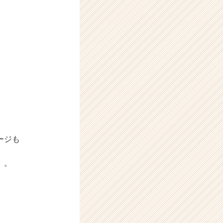
）
ージも
。。