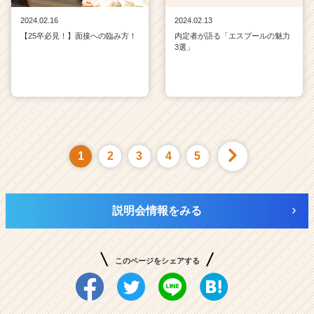
2024.02.16
2024.02.13
【25卒必見！】面接への臨み方！
内定者が語る「エスプールの魅力
3選」
1
2
3
4
5
説明会情報をみる
このページをシェアする