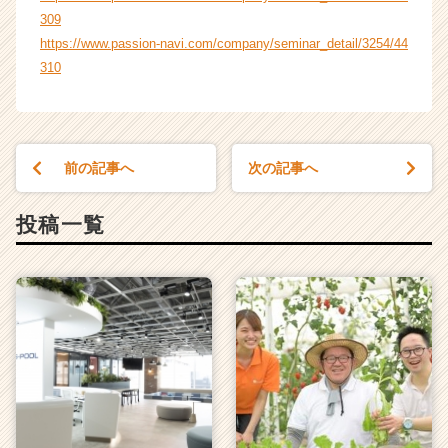
r
309
C
https://www.passion-navi.com/company/seminar_detail/3254/44
a
310
r
e
e
r）
前の記事へ
次の記事へ
投稿一覧