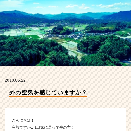
ー
ル
の
タ
イ
ム
ラ
イ
ン】
|
ベ
ン
チ
2018.05.22
ャ
ー・
外の空気を感じていますか？
成
長
企
業
か
こんにちは！
ら
突然ですが…1日家に居る学生の方！
ス