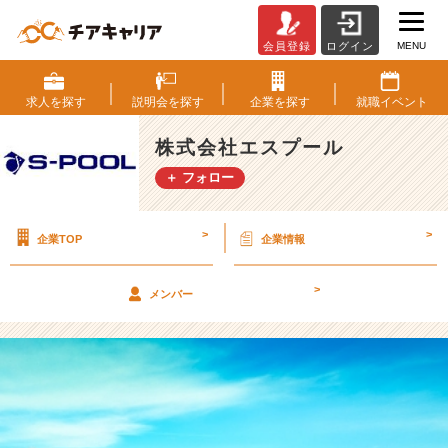
MENU
会員登録
ログイン
外
の
空
求人を
探す
説明会を
探す
企業を
探す
就職
イベント
気
を
株式会社エスプール
感
＋ フォロー
じ
て
い
>
>
企業TOP
企業情報
ま
す
か？
>
メンバー
【株
式
会
社
エ
ス
プ