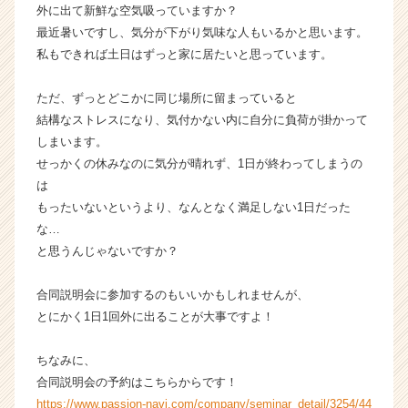
外に出て新鮮な空気吸っていますか？
カ
最近暑いですし、気分が下がり気味な人もいるかと思います。
ウ
私もできれば土日はずっと家に居たいと思っています。
ト
が
届
ただ、ずっとどこかに同じ場所に留まっていると
く
結構なストレスになり、気付かない内に自分に負荷が掛かって
就
しまいます。
活
せっかくの休みなのに気分が晴れず、1日が終わってしまうの
サ
は
イ
もったいないというより、なんとなく満足しない1日だった
ト
チ
な…
ア
と思うんじゃないですか？
キ
ャ
合同説明会に参加するのもいいかもしれませんが、
リ
とにかく1日1回外に出ることが大事ですよ！
ア
（C
ちなみに、
h
e
合同説明会の予約はこちらからです！
e
https://www.passion-navi.com/company/seminar_detail/3254/44