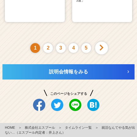
3選」
1
2
3
4
5
説明会情報をみる
このページをシェアする
HOME
＞
株式会社エスプール
＞
タイムライン一覧
＞
就活なんてやる気が出
ない…（エスプール内定者：井上さん）