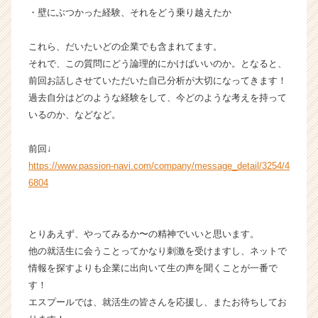
イ
・壁にぶつかった経験、それをどう乗り越えたか
ト
チ
これら、だいたいどの企業でも含まれてます。
ア
それで、この質問にどう論理的にかけばいいのか。となると、
キ
前回お話しさせていただいた自己分析が大切になってきます！
ャ
過去自分はどのような経験をして、今どのような考えを持って
リ
ア
いるのか、などなど。
（C
h
前回↓
e
https://www.passion-navi.com/company/message_detail/3254/4
e
6804
r
C
a
r
とりあえず、やってみるか〜の精神でいいと思います。
e
他の就活生に会うことってかなり刺激を受けますし、ネットで
e
情報を探すよりも企業に出向いて生の声を聞くことが一番で
r）
す！
エスプールでは、就活生の皆さんを応援し、またお待ちしてお