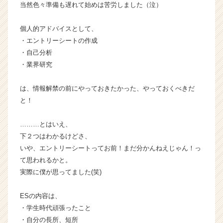
当然色々準備も遅れて始めは苦労しました（泣）
ベ
ン
個人的アドバイスとして、
チ
・エントリーシートの作成
ャ
ー・
・自己分析
成
・業界研究
長
企
は、情報解禁の前にやっておきたかった、やっておくべきだ
業
と！
か
ら
………とはいえ、
ス
カ
下２つはわかるけどさ、
ウ
いや、エントリーシートってお前！まだ分かんねえじゃん！っ
ト
て思われるかと。
が
実際に僕が思ってました(笑)
届
く
ESの内容は、
就
・学生時代頑張ったこと
活
サ
・自分の長所、短所