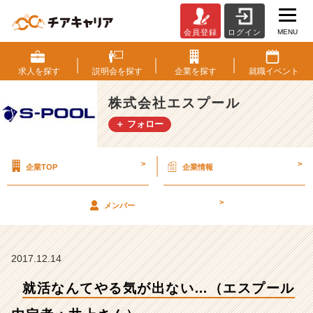
MENU
会員登録
ログイン
就
活
な
求人を
探す
説明会を
探す
企業を
探す
就職
イベント
ん
て
株式会社エスプール
や
＋ フォロー
る
気
が
>
>
企業TOP
企業情報
出
な
い…
>
メンバー
（エ
ス
プ
ー
2017.12.14
ル
就活なんてやる気が出ない…（エスプール
内
定