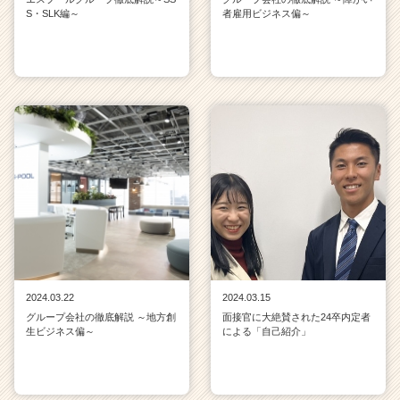
S・SLK編～
者雇用ビジネス偏～
2024.03.22
2024.03.15
グループ会社の徹底解説 ～地方創
面接官に大絶賛された24卒内定者
生ビジネス偏～
による「自己紹介」