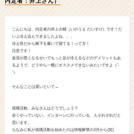
内定者：井上さん）
者：
井
上
さ
ん）
こんにちは、内定者の井上大輔（いのうえ だいすけ）です！だ
【株
いぶ冷え込んできましたよね、、、
式
冷え性だから靴下を履いて寝てる！って方！
会
注意です！
社
血流が悪くなるせいでもっと足が冷えるなどのデメリットもあ
エ
ス
るようで、どうやら一概にオススメできないみたいですよ（´-
プ
`）
ー
ル
そんなことは置いといて←
の
タ
イ
就職活動、みなさんはどうでしょう？
ム
ラ
全くやっていない、インターンに行っている、人それぞれだと
イ
思います。
ン】
ちなみに私が就職活動を始めたのは情報解禁の3月から(笑)
|