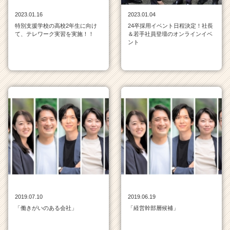
ア
2023.01.16
2023.01.04
キ
特別支援学校の高校2年生に向け
24卒採用イベント日程決定！社長
ャ
て、テレワーク実習を実施！！
＆若手社員登壇のオンラインイベ
リ
ント
ア
（C
h
e
e
r
C
a
r
e
e
r）
2019.07.10
2019.06.19
「働きがいのある会社」
「経営幹部層候補」