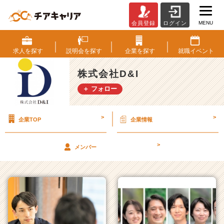
MENU
会員登録
ログイン
株
式
会
求人を
探す
説明会を
探す
企業を
探す
就職
イベント
社
D
株式会社D&I
&
＋ フォロー
I
の
タ
>
>
企業TOP
企業情報
イ
ム
ラ
>
メンバー
イ
ン
一
覧
|
ベ
ン