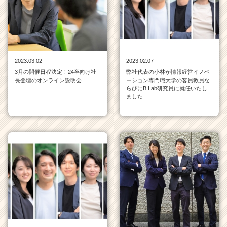
チ
ャ
ー・
成
長
企
2023.03.02
2023.02.07
業
3月の開催日程決定！24卒向け社
弊社代表の小林が情報経営イノベ
か
長登壇のオンライン説明会
ーション専門職大学の客員教員な
ら
らびにB Lab研究員に就任いたし
ました
ス
カ
ウ
ト
が
届
く
就
活
サ
イ
ト
チ