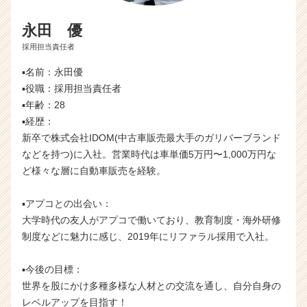
永田 優
採用担当責任者
▪️名前：永田優
▪️役職：採用担当責任者
▪️年齢：28
▪️経歴：
新卒で株式会社IDOM(中古車販売最大手のガリバーブランド
などを持つ)に入社。営業時代は車単価5万円〜1,000万円な
ど様々な層に自動車販売を経験。
▪️アプコとの出会い：
大学時代の友人がアプコで働いており、教育制度・海外研修
制度などに魅力に感じ、2019年にリファラル採用で入社。
▪️今後の目標：
世界を股にかけ多種多様な人材との交流を通し、自分自身の
レベルアップを目指す！