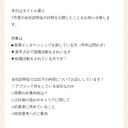
の
本日はタイトル通り
タ
イ
7月度の会社説明会の日程を公開したことをお知らせ致しま
ム
す。
ラ
イ
対象は
ン】
▶︎長期インターンシップを探している方（学年は問わず）
|
▶︎新卒入社で就職活動をされいる方
ベ
▶︎転職活動をされている方です！
ン
チ
ャ
ー・
会社説明会では以下の内容についてお話ししています！
成
◇アプコって何をしている会社なのか
長
◇実際の仕事内容は？
企
◇入社後の流れやキャリアに関して
業
◇応募者に求めていること
か
ら
◇特別選考へのご案内
ス
カ