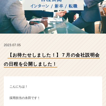
を
公
開
し
ま
し
た！
【ア
プ
2023.07.05
コ
グ
【お待たせしました！】７月の会社説明会
ル
ー
の日程を公開しました！
プ
ジ
ャ
パ
ン
こんにちは！
株
式
採用担当の永田です！
会
社