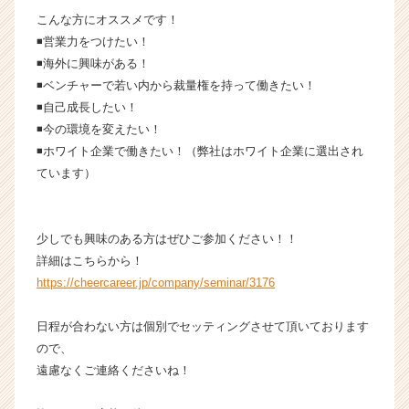
ウ
こんな方にオススメです！
ト
◾️営業力をつけたい！
が
◾️海外に興味がある！
届
◾️ベンチャーで若い内から裁量権を持って働きたい！
く
就
◾️自己成長したい！
活
◾️今の環境を変えたい！
サ
◾️ホワイト企業で働きたい！（弊社はホワイト企業に選出され
イ
ています）
ト
チ
ア
少しでも興味のある方はぜひご参加ください！！
キ
ャ
詳細はこちらから！
リ
https://cheercareer.jp/company/seminar/3176
ア
（C
日程が合わない方は個別でセッティングさせて頂いております
h
ので、
e
遠慮なくご連絡くださいね！
e
r