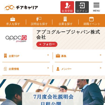
MENU
会員登録
ログイン
【お
待
た
求人を
探す
説明会を
探す
企業を
探す
就職
イベント
せ
アプコグループジャパン株式
し
会社
ま
し
＋ フォロー
た！】
７
>
>
企業TOP
募集
月
の
会
>
>
企業情報
メンバー
社
説
明
会
の
日
程