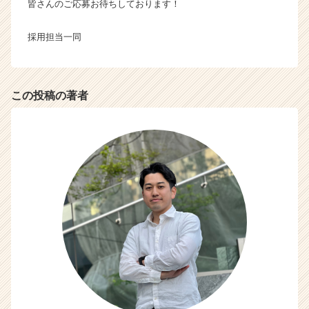
C
皆さんのご応募お待ちしております！
a
r
採用担当一同
e
e
r）
この投稿の著者