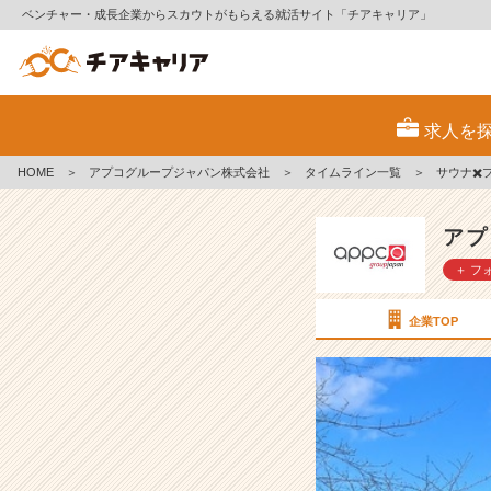
ベンチャー・成長企業からスカウトがもらえる就活サイト「チアキャリア」
サ
ウ
求人を
ナ
✖️
HOME
＞
アプコグループジャパン株式会社
＞
タイムライン一覧
＞
サウナ✖️
プ
ー
ル！
アプ
最
＋ フ
高
の
ロ
企業TOP
ケ
ー
シ
ョ
ン
で...！！
【ア