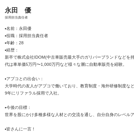
永田 優
採用担当責任者
▪️名前：永田優
▪️役職：採用担当責任者
▪️年齢：28
▪️経歴：
新卒で株式会社IDOM(中古車販売最大手のガリバーブランドなどを
代は車単価5万円〜1,000万円など様々な層に自動車販売を経験。
▪️アプコとの出会い：
大学時代の友人がアプコで働いており、教育制度・海外研修制度など
9年にリファラル採用で入社。
▪️今後の目標：
世界を股にかけ多種多様な人材との交流を通し、自分自身のレベル
▪️皆さんに一言！