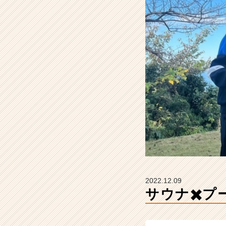
プ
コ
グ
ル
ー
プ
ジ
ャ
パ
ン
株
式
会
社
の
タ
イ
2022.12.09
ム
サウナ✖️プ
ラ
イ
ン】