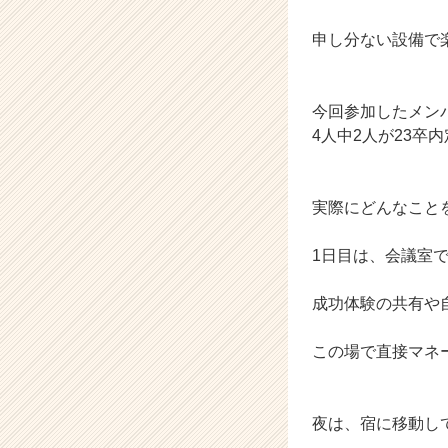
イ
申し分ない設備で
ト
チ
ア
キ
今回参加したメン
ャ
4人中2人が23卒
リ
ア
（C
実際にどんなこと
h
e
e
1日目は、会議室
r
C
成功体験の共有や
a
r
この場で直接マネ
e
e
r）
夜は、宿に移動し