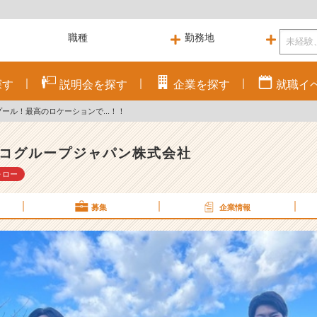
探す
説明会を
探す
企業を
探す
就職
イ
プール！最高のロケーションで...！！
コグループジャパン株式会社
ォロー
募集
企業情報