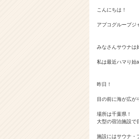
|
ベ
こんにちは！
ン
チ
アプコグループジ
ャ
ー・
成
みなさんサウナは
長
企
業
私は最近ハマり始
か
ら
ス
昨日！
カ
ウ
目の前に海が広が
ト
が
届
場所は千葉県！
く
大型の宿泊施設で
就
活
施設にはサウナ・
サ