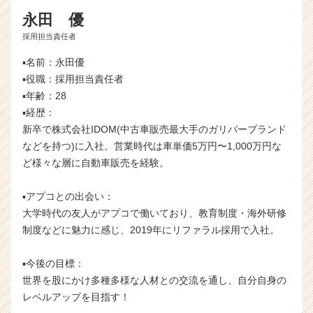
永田 優
採用担当責任者
▪️名前：永田優
▪️役職：採用担当責任者
▪️年齢：28
▪️経歴：
新卒で株式会社IDOM(中古車販売最大手のガリバーブランド
などを持つ)に入社。営業時代は車単価5万円〜1,000万円な
ど様々な層に自動車販売を経験。
▪️アプコとの出会い：
大学時代の友人がアプコで働いており、教育制度・海外研修
制度などに魅力に感じ、2019年にリファラル採用で入社。
▪️今後の目標：
世界を股にかけ多種多様な人材との交流を通し、自分自身の
レベルアップを目指す！