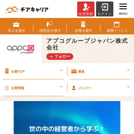
MENU
会員登録
ログイン
世
の
中
求人を
探す
説明会を
探す
企業を
探す
就職
イベント
の
アプコグループジャパン株式
経
会社
営
者
＋ フォロー
か
ら
>
>
企業TOP
募集
学
ぶ！
コ
>
>
企業情報
メンバー
カ・
コ
ー
ラ
前
C
E