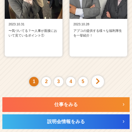
2023.10.31
2023.10.28
〜気づいてる？〜人事が面接にお
アプコの提供する様々な福利厚生
いて見ているポイント①
を一挙紹介！
1
2
3
4
5
仕事をみる
説明会情報をみる