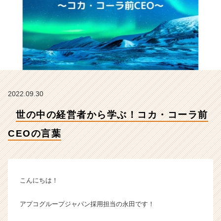
O
の
言
葉
【ア
プ
コ
グ
ル
2022.09.30
ー
プ
世の中の経営者から学ぶ！コカ・コーラ前
ジ
ャ
CEOの言葉
パ
ン
株
式
会
こんにちは！
社
の
アプコグループジャパン採用担当の永田です！
タ
イ