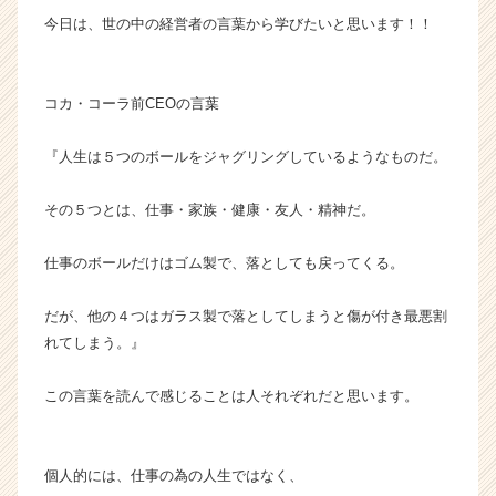
届
今日は、世の中の経営者の言葉から学びたいと思います！！
く
就
活
コカ・コーラ前CEOの言葉
サ
イ
ト
『人生は５つのボールをジャグリングしているようなものだ。
チ
ア
その５つとは、仕事・家族・健康・友人・精神だ。
キ
ャ
仕事のボールだけはゴム製で、落としても戻ってくる。
リ
ア
（C
だが、他の４つはガラス製で落としてしまうと傷が付き最悪割
h
れてしまう。』
e
e
この言葉を読んで感じることは人それぞれだと思います。
r
C
a
個人的には、仕事の為の人生ではなく、
r