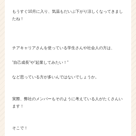
ム
もうすぐ10月に入り、気温もだいぶ下がり涼しくなってきまし
ラ
イ
たね！
ン】
|
ベ
ン
チアキャリアさんを使っている学生さんや社会人の方は、
チ
ャ
”自己成長”や”起業してみたい！”
ー・
成
長
など思っている方が多いんではないでしょうか。
企
業
か
実際、弊社のメンバーもそのように考えている人がたくさんい
ら
ます！
ス
カ
ウ
ト
そこで！
が