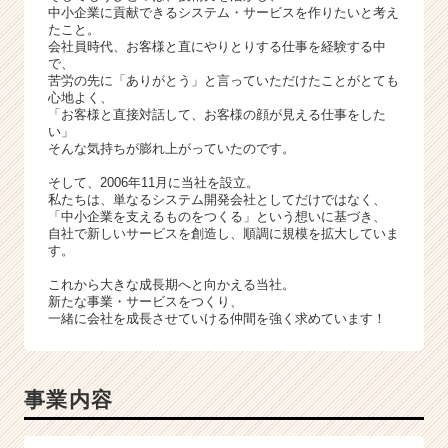
ト
中小企業に貢献できるシステム・サービスを作りたいと考え
が
たこと。
届
会社員時代、お客様と直にやりとりする仕事を経験する中
で、
く
苦労の先に「ありがとう」と言っていただけたことがとても
就
心地よく、
活
「お客様と直接対話して、お客様の顔が見える仕事をした
サ
い」
そんな気持ちが膨れ上がっていたのです。
イ
ト
そして、2006年11月に当社を設立。
チ
私たちは、単なるシステム開発会社としてだけではなく、
ア
「中小企業を支えるものをつくる」という想いに基づき、
自社で新しいサービスを創造し、順調に規模を拡大していま
キ
す。
ャ
リ
これから大きな成長期へと向かえる当社。
ア
新たな事業・サービスをつくり、
一緒に会社を成長させていける仲間を強く求めています！
（C
h
e
e
事業内容
r
C
a