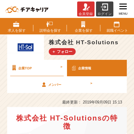
MENU
会員登録
ログイン
株
式
会
求人を
探す
説明会を
探す
企業を
探す
就職
イベント
社
H
株式会社 HT-Solutions
T
＋ フォロー
-
S
o
>
企業TOP
企業情報
l
u
>
メンバー
t
i
o
最終更新： 2019年09月09日 15:13
n
s
株式会社 HT-Solutionsの特
の
会
徴
社