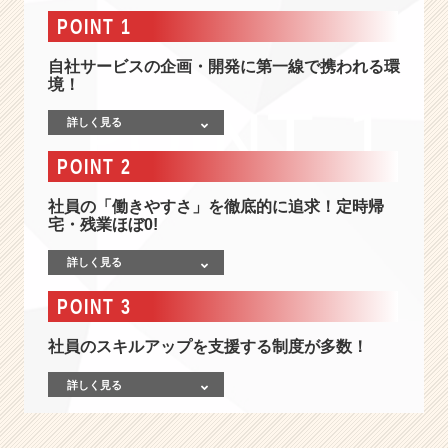
情
POINT 1
報
-
自社サービスの企画・開発に第一線で携われる環
目
境！
指
す
詳しく見る
は
ス
POINT 2
ペ
シ
社員の「働きやすさ」を徹底的に追求！定時帰
ャ
宅・残業ほぼ0!
リ
ス
詳しく見る
ト
か、
POINT 3
そ
れ
社員のスキルアップを支援する制度が多数！
と
も
詳しく見る
ゼ
ネ
ラ