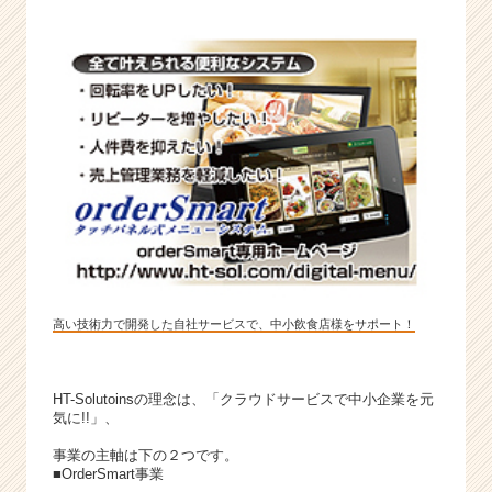
r
e
e
r）
高い技術力で開発した自社サービスで、中小飲食店様をサポート！
HT-Solutoinsの理念は、「クラウドサービスで中小企業を元
気に!!」、
事業の主軸は下の２つです。
■OrderSmart事業