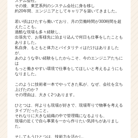
ステム会社。
を
その後、東芝系列のシステム会社に身を移し
創
約20年間、エンジニアとしてキャリアを築いてきました。
造
若い頃はひたすら働いており、月の労働時間が300時間を超
し
えたことも。
よ
過酷な現場も多々経験し、
う！
出張先で、お客様先に泊まり込んで何日も仕事をしたことも
|
ありました。
私自身、もともと体力とバイタリティはだけはありました
ベ
が、
ン
あのような辛い経験をしたからこそ、今のエンジニアたちに
チ
は
ャ
もっと働きやすい環境で仕事をしてほしいと考えるようにも
なりました。
ー・
成
このように技術者一本でやってきた私が、なぜ、会社を立ち
長
上げたのか？
企
その理由は、大きく2つあります。
業
ひとつは、何よりも現場が好きで、現場寄りで物事を考える
か
タイプだったこと。
ら
それなりに大きな組織の中で管理職になるよりも、
ス
現場の近くで自ら事業を一から作りたい気持ちがありまし
た。
カ
ウ
そしてもうひとつは、技術力を活かし、