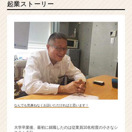
起業ストーリー
リ
ス
ト
か
―
―。
I
T
で、
中
小
企
業
を
支
え
る
なんでも気兼ねなくお話いただければと思います！
サ
ー
ビ
大学卒業後、最初に就職したのは従業員10名程度の小さなシ
ス