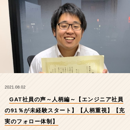
の
9
1％
が
未
経
験
ス
タ
ー
ト】
【人
柄
重
視】
2021.08.02
【充
GAT社員の声～人柄編～【エンジニア社員
実
の
の91％が未経験スタート】【人柄重視】【充
フ
ォ
実のフォロー体制】
ロ
ー