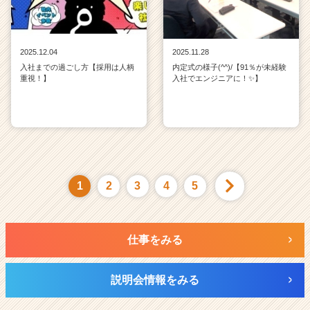
2025.12.04
2025.11.28
入社までの過ごし方【採用は人柄
内定式の様子(^^)/【91％が未経験
重視！】
入社でエンジニアに！✨】
1
2
3
4
5
仕事をみる
説明会情報をみる