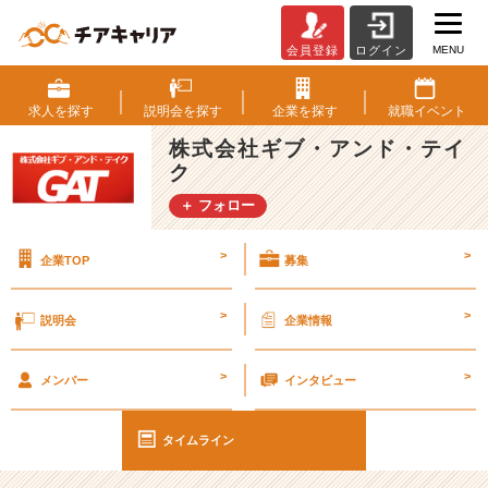
MENU
会員登録
ログイン
G
A
T
求人を
探す
説明会を
探す
企業を
探す
就職
イベント
社
株式会社ギブ・アンド・テイ
員
ク
の
声
＋ フォロー
～
人
>
>
企業TOP
募集
柄
編
～
>
>
説明会
企業情報
【エ
ン
>
>
ジ
メンバー
インタビュー
ニ
ア
タイムライン
社
員