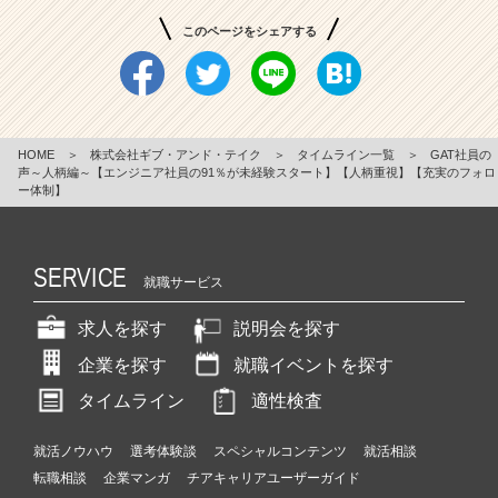
このページをシェアする
HOME
＞
株式会社ギブ・アンド・テイク
＞
タイムライン一覧
＞
GAT社員の
声～人柄編～【エンジニア社員の91％が未経験スタート】【人柄重視】【充実のフォロ
ー体制】
SERVICE
就職サービス
求人を探す
説明会を探す
企業を探す
就職イベントを探す
タイムライン
適性検査
就活ノウハウ
選考体験談
スペシャルコンテンツ
就活相談
転職相談
企業マンガ
チアキャリアユーザーガイド