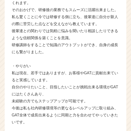
サ
くれます。
イ
そのおかげで、研修後の業務でもスムーズに活躍出来ました。
ト
私も驚くことに今では研修する側に立ち、後輩達に自分が新人
チ
の際に苦労した点などを交えながら教えています。
ア
後輩達との関わりでは気軽に悩みを聞いたり相談したりできる
キ
ような信頼関係を築くことを意識。
ャ
リ
研修講師をすることで知識のアウトプットができ、自身の成長
ア
にも繋がりました。
（C
h
・やりがい
e
私は現在、若手ではありますが、お客様やGATに貢献出来てい
e
ると実感しています。
r
自分のやりたいこと、目指したいことが挑戦出来る環境がGAT
C
a
にはたくさんあり、
r
未経験の方でもステップアップが可能です。
e
今後は私も社内研修環境等の更なるレベルアップに取り組み、
e
GAT全体で成長出来るように同期と力を合わせてやっていきた
r）
いです。