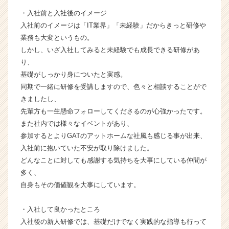
|
・入社前と入社後のイメージ
ベ
入社前のイメージは「IT業界」「未経験」だからきっと研修や
ン
業務も大変というもの。
チ
ャ
しかし、いざ入社してみると未経験でも成長できる研修があ
ー・
り、
成
基礎がしっかり身についたと実感。
長
同期で一緒に研修を受講しますので、色々と相談することがで
企
きましたし、
業
先輩方も一生懸命フォローしてくださるのが心強かったです。
か
また社内では様々なイベントがあり、
ら
ス
参加するとよりGATのアットホームな社風も感じる事が出来、
カ
入社前に抱いていた不安が取り除けました。
ウ
どんなことに対しても感謝する気持ちを大事にしている仲間が
ト
多く、
が
自身もその価値観を大事にしています。
届
く
・入社して良かったところ
就
活
入社後の新人研修では、基礎だけでなく実践的な指導も行って