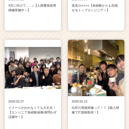
4月に向けて……♪【人柄重視採用
高名の○○○○【未経験からも目指
積極実施中！】
せるトップエンジニア！】
2026.02.27
2026.02.13
イメージがわかなくても大丈夫！
GATの実践研修って！？【新人研
【エンジニア未経験/経験者問わず
修でIT資格取得！】
活躍中！】