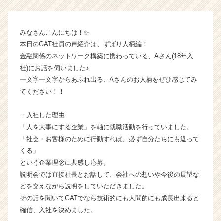
体
制】
【株
みなさんこんにちは！✨
式
本日のGAT社員の声紹介は、ずばり人柄編！
会
金融関係のネットワーク構築に携わっている、Aさん(18年入
社
社)にお話を伺いました♪
ギ
一文字一文字からあふれ出る、Aさんのお人柄をぜひ感じてみ
ブ・
てください！！
ア
ン
ド・
・入社した理由
テ
「人を大事にする企業」を軸に就職活動を行っていました。
イ
「社会・お客様のために行動すれば、必ず自分たちにも返って
ク
くる」
の
という企業理念に共感し応募。
タ
説明会では直接社長とお話して、会社への想いや今後の展望な
イ
ム
どを交えながら説明をしていただきました。
ラ
その話を聞いてGATでなら技術的にも人間的にも成長出来ると
イ
確信、入社を決めました。
ン】