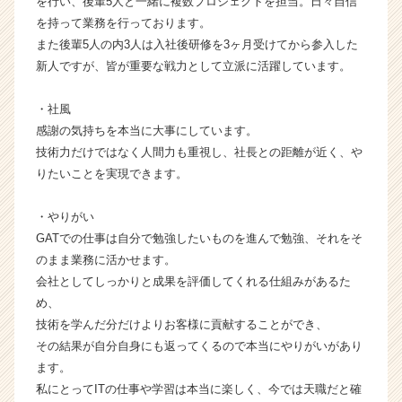
を行い、後輩5人と一緒に複数プロジェクトを担当。日々自信
|
を持って業務を行っております。
ベ
また後輩5人の内3人は入社後研修を3ヶ月受けてから参入した
ン
新人ですが、皆が重要な戦力として立派に活躍しています。
チ
ャ
ー・
・社風
成
感謝の気持ちを本当に大事にしています。
長
技術力だけではなく人間力も重視し、社長との距離が近く、や
企
りたいことを実現できます。
業
か
・やりがい
ら
ス
GATでの仕事は自分で勉強したいものを進んで勉強、それをそ
カ
のまま業務に活かせます。
ウ
会社としてしっかりと成果を評価してくれる仕組みがあるた
ト
め、
が
技術を学んだ分だけよりお客様に貢献することができ、
届
その結果が自分自身にも返ってくるので本当にやりがいがあり
く
ます。
就
活
私にとってITの仕事や学習は本当に楽しく、今では天職だと確