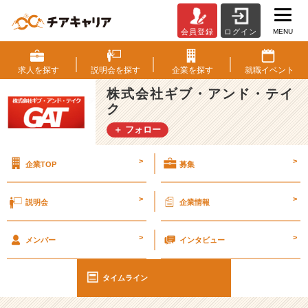
MENU
会員登録
ログイン
G
A
T
求人を
探す
説明会を
探す
企業を
探す
就職
イベント
社
株式会社ギブ・アンド・テイ
員
ク
の
声
＋ フォロー
～
達
>
>
企業TOP
募集
人
編
～
>
>
説明会
企業情報
【エ
ン
>
>
ジ
メンバー
インタビュー
ニ
ア
タイムライン
社
員