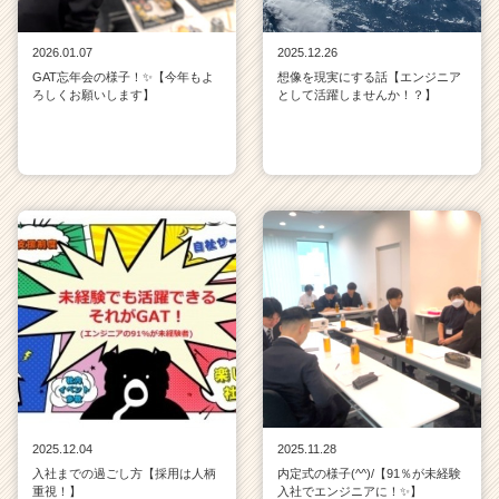
2026.01.07
2025.12.26
GAT忘年会の様子！✨【今年もよ
想像を現実にする話【エンジニア
ろしくお願いします】
として活躍しませんか！？】
2025.12.04
2025.11.28
入社までの過ごし方【採用は人柄
内定式の様子(^^)/【91％が未経験
重視！】
入社でエンジニアに！✨】