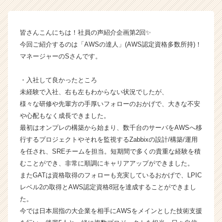
体
制】
【株
皆さんこんにちは！社員の声紹介企画第2回✨
式
今回ご紹介するのは「AWSの達人」(AWS認定資格多数所持)！
会
マネージャーのSさんです。
社
ギ
・入社して良かったところ
ブ・
未経験で入社、右も左もわからない状況でしたが、
ア
ン
様々な研修や先輩方の手厚いフォローのおかげで、大きな不安
ド・
や心配もなく成長できました。
テ
最初はオンプレの構築から始まり、数千台のサーバをAWSへ移
イ
行するプロジェクトやそれを監視するZabbixの設計/構築/運用
ク
を任され、SREチームを担当。短期間で多くの貴重な経験を積
の
むことができ、非常に順調にキャリアアップができました。
タ
またGATは資格取得のフォローも充実しているおかげで、LPIC
イ
ム
レベル2の取得とAWS認定資格8冠を達成することができまし
ラ
た。
イ
今では日本屈指の大企業を相手にAWSをメインとした技術支援
ン】