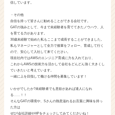
サ
信しています。
イ
ト
・その他
チ
自信を持って皆さんに勧めることができる会社です。
ア
GATの強みとして、今まで未経験者を育ててきたノウハウ、人
キ
を育てる力があります。
ャ
リ
30歳未経験で始めた私もここまで成長することができました。
ア
私もマネージャーとして全力で後輩をフォロー、育成して行く
（C
ので、安心して入社して来てください。
h
現在社内ではAWSのエンジニア育成に力を入れており、
e
これからAWSの技術力を活かして会社をどんどん強く大きくし
e
ていきたいと考えています。
r
一緒に上を目指して働ける仲間を募集しています！
C
a
r
いかがでしたか?未経験者でも意欲があれば達人になれ
e
る……！！
e
そんなGATの環境や、Sさんの熱意溢れるお言葉に興味を持っ
r）
た方は
ぜひ!会社詳細やHPをチェックしてみてくださいね！