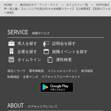
HOME
＞
株式会社ギブ・アンド・テイク
＞
タイムライン一覧
＞
GAT社員の
声～達人編～【エンジニア社員の91％が未経験スタート】【人柄重視】【充実のフォロ
ー体制】
SERVICE
就職サービス
求人を探す
説明会を探す
企業を探す
就職イベントを探す
タイムライン
適性検査
就活ノウハウ
選考体験談
スペシャルコンテンツ
就活相談
転職相談
企業マンガ
チアキャリアユーザーガイド
ABOUT
チアキャリアについて