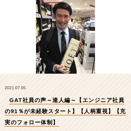
の
9
1％
が
未
経
験
ス
タ
ー
ト】
【人
柄
重
視】
2021.07.05
【充
GAT社員の声～達人編～【エンジニア社員
実
の
の91％が未経験スタート】【人柄重視】【充
フ
ォ
実のフォロー体制】
ロ
ー