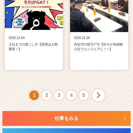
2025.12.04
2025.11.28
入社までの過ごし方【採用は人柄
内定式の様子(^^)/【91％が未経験
重視！】
入社でエンジニアに！✨】
1
2
3
4
5
仕事をみる