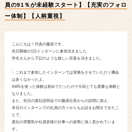
員の91％が未経験スタート】【充実のフォロ
視】
【株
ー体制】【人柄重視】
式
会
社
ギ
ブ・
こんにちは！代表の藤原です。
ア
先日開催の1日インターンに参加頂きました
ン
学生さんから下記のような嬉しい言葉を頂きました。
ド・
テ
〉これまで参加したインターンでは実務をさせていただく機会
イ
は多くなかった上、
ク
の
AWSを使った体験は初めてだったので今回とても貴重な体験と
タ
なりました。
イ
また、先日の貴社説明会での藤原社長からの説明に加え、
ム
本日のインターンでの社員の方々からもお話をお聞きできたこ
ラ
とで、
イ
貴社の雰囲気や社員皆様の仕事への姿勢に強く惹かれていま
ン】
す。
|