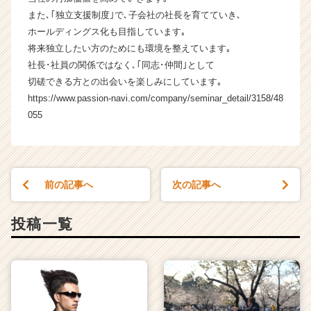
イ
また､｢独立支援制度｣で､子会社の社長を育てていき､
ト
ホールディングス化も目指しています｡
チ
ア
将来独立したい方のためにも環境を整えています｡
キ
社長･社員の関係ではなく､｢同志･仲間｣として
ャ
切磋できる方との出会いを楽しみにしています｡
リ
https://www.passion-navi.com/company/seminar_detail/3158/48
ア
055
（C
h
e
e
r
前の記事へ
次の記事へ
C
a
投稿一覧
r
e
e
r）