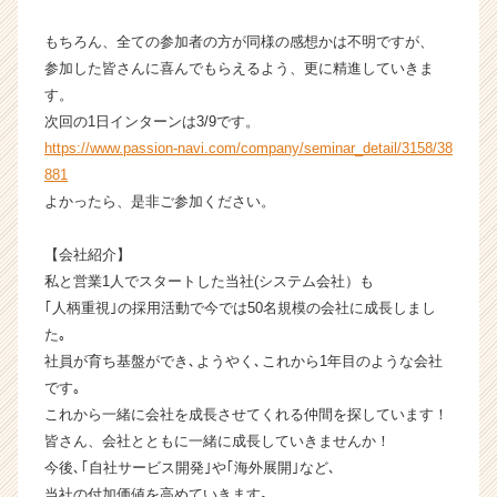
ベ
ン
もちろん、全ての参加者の方が同様の感想かは不明ですが、
チ
参加した皆さんに喜んでもらえるよう、更に精進していきま
ャ
す。
ー・
次回の1日インターンは3/9です。
成
https://www.passion-navi.com/company/seminar_detail/3158/38
長
881
企
業
よかったら、是非ご参加ください。
か
ら
【会社紹介】
ス
私と営業1人でスタートした当社(システム会社）も
カ
｢人柄重視｣の採用活動で今では50名規模の会社に成長しまし
ウ
た｡
ト
社員が育ち基盤ができ､ようやく､これから1年目のような会社
が
届
です｡
く
これから一緒に会社を成長させてくれる仲間を探しています！
就
皆さん、会社とともに一緒に成長していきませんか！
活
今後､｢自社サービス開発｣や｢海外展開｣など､
サ
当社の付加価値を高めていきます｡