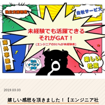
9
1％
が
未
経
験
ス
タ
ー
ト】
【充
実
の
フ
ォ
ロ
ー
体
制】
2019.03.03
【人
嬉しい感想を頂きました！【エンジニア社
柄
重