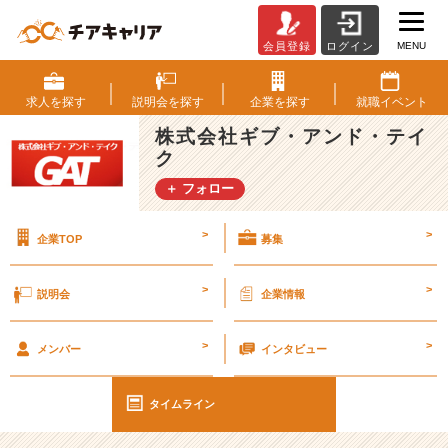
MENU
会員登録
ログイン
嬉
し
い
求人を
探す
説明会を
探す
企業を
探す
就職
イベント
感
株式会社ギブ・アンド・テイ
想
ク
を
頂
＋ フォロー
き
ま
>
>
企業TOP
募集
し
た！
【エ
>
>
説明会
企業情報
ン
ジ
>
>
ニ
メンバー
インタビュー
ア
社
タイムライン
員
の