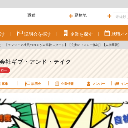
探す
説明会を
探す
企業を
探す
就職
イ
た！【エンジニア社員の91％が未経験スタート】【充実のフォロー体制】【人柄重視】
会社ギブ・アンド・テイク
ォロー
募集
説明会
企業情報
メンバー
イン