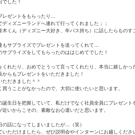
日でした！
プレゼントをもらったり…
でディズニーランドへ連れて行ってくれました；；
青木くん（ディズニー大好き、年パス持ち）に話したらものす
達もサプライズでプレゼントを送ってくれて…
のサプライズをしてもらったのははじめてでした！
をくれたり、おめでとうって言ってくれたり、本当に嬉しかっ
長からもプレゼントをいただきました！
いただきました＾＾
く買うことがなかったので、大切に使いたいと思います。
の誕生日を把握していて、私だけでなく社員全員にプレゼント
が近いからこその、素敵なお心遣いだと思います。
日の話になってしまいましたが…（笑）
ていただけましたら、ぜひ説明会やインターンにお越しくださ