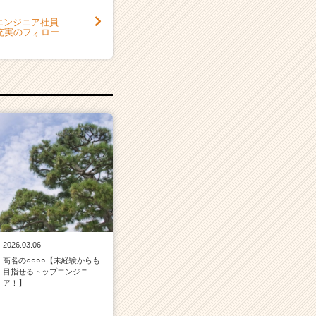
エンジニア社員
充実のフォロー
2026.03.06
高名の○○○○【未経験からも
目指せるトップエンジニ
ア！】