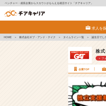
ベンチャー・成長企業からスカウトがもらえる就活サイト「チアキャリア」
誕
生
求人を
日
で
HOME
＞
株式会社ギブ・アンド・テイク
＞
タイムライン一覧
＞
誕生日でし
し
た！
【エ
株式
ン
＋ フ
ジ
ニ
ア
企業TOP
社
員
の
9
1％
が
未