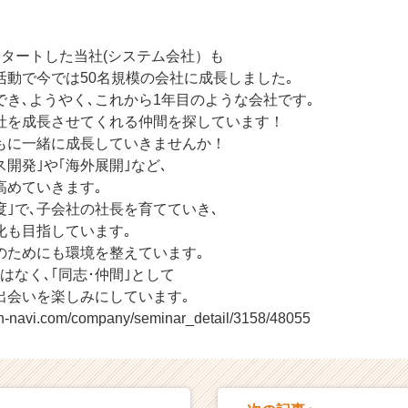
スタートした当社(システム会社）も
活動で今では50名規模の会社に成長しました｡
き､ようやく､これから1年目のような会社です｡
社を成長させてくれる仲間を探しています！
もに一緒に成長していきませんか！
ス開発｣や｢海外展開｣など､
高めていきます｡
度｣で､子会社の社長を育てていき､
化も目指しています｡
のためにも環境を整えています｡
はなく､｢同志･仲間｣として
出会いを楽しみにしています｡
on-navi.com/company/seminar_detail/3158/48055