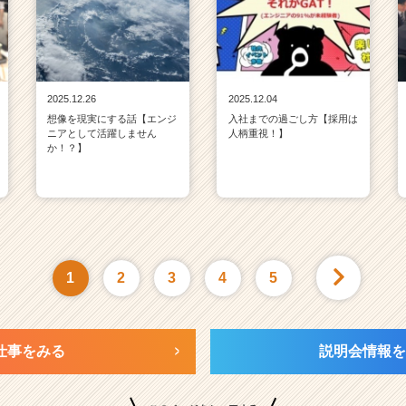
2025.12.26
2025.12.04
想像を現実にする話【エンジ
入社までの過ごし方【採用は
ニアとして活躍しません
人柄重視！】
か！？】
1
2
3
4
5
仕事をみる
説明会情報を