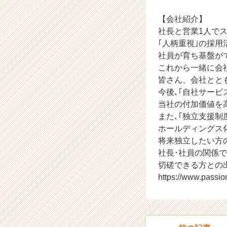
キ
ャ
【会社紹介】
リ
社長と営業1人で
ア
｢人柄重視｣の採用
（C
社員が育ち基盤がで
h
これから一緒に会
e
皆さん、会社とと
e
r
今後､｢自社サービ
C
当社の付加価値を
a
また､｢独立支援制
r
ホールディングス
e
将来独立したい方
e
社長･社員の関係で
r）
切磋できる方との
https://www.passi