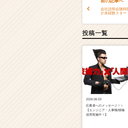
前の記事へ
会社説明会随時
が未経験スター
投稿一覧
2026.06.03
応募者へのメッセージ！✨
【エンジニア・人事職/積極
採用実施中！】