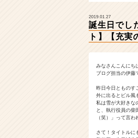
会
社
ギ
2019.01.27
ブ・
誕生日でし
ア
ン
ト】【充実
ド・
テ
イ
ク
みなさんこんにち
の
タ
ブログ担当の伊藤
イ
ム
昨日今日とものす
ラ
外に出るとビル風
イ
私は雪が大好きな
ン】
と、執行役員の柴
|
（笑）」って言わ
ベ
ン
チ
さて！タイトルに
ャ