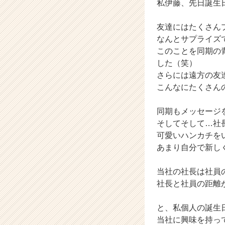
私伊藤、先日誕生
ー・
成
友達にはたくさん
長
なんとサプライズ
企
このことを同期の
業
か
した（笑）
ら
さらには遠方の友
ス
こんなにたくさん
カ
ウ
同期もメッセージ
ト
そしてそして…社
が
可愛いハンカチを
届
く
あまり自分で新し
就
活
当社の社長は社員
サ
社長と社員の距離
イ
ト
と、私個人の誕生
チ
当社に興味を持っ
ア