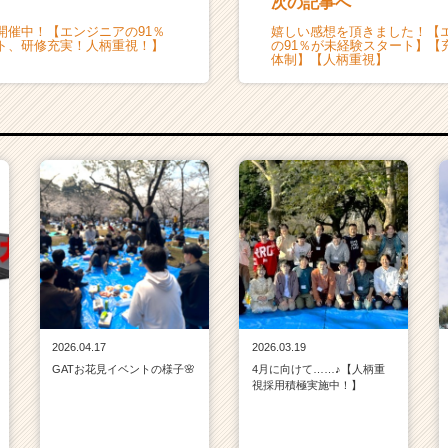
次の記事へ
開催中！【エンジニアの91％
嬉しい感想を頂きました！【
ト、研修充実！人柄重視！】
の91％が未経験スタート】【
体制】【人柄重視】
2026.04.17
2026.03.19
GATお花見イベントの様子🌸
4月に向けて……♪【人柄重
視採用積極実施中！】