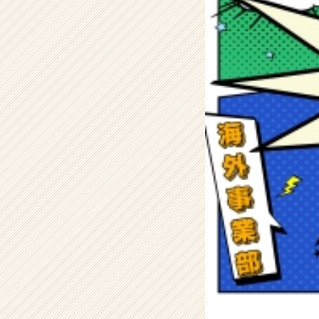
経
験
ス
タ
ー
ト】
【充
実
の
フ
ォ
ロ
ー
体
制】
【人
柄
重
視】
【株
式