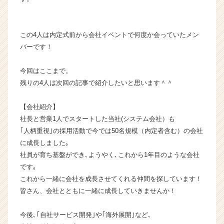
ャ
リ
ア
（C
この4人は内定式前から会社イベントで何度か会っていたメン
h
バーです！
e
e
今回はここまで。
r
残りの4人は次回の記事で紹介したいと思います＾＾
C
a
【会社紹介】
r
e
社長と営業1人でスタートした当社(システム会社）も
e
｢人柄重視｣の採用活動で今では50名規模（内定者含む）の会社
r）
に成長しました｡
社員が育ち基盤ができ､ようやく､これから1年目のような会社
です｡
これから一緒に会社を成長させてくれる仲間を探しています！
皆さん、会社とともに一緒に成長していきませんか！
今後､｢自社サービス開発｣や｢海外展開｣など､