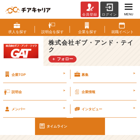
MENU
会員登録
ログイン
2
0
1
求人を
探す
説明会を
探す
企業を
探す
就職
イベント
8
株式会社ギブ・アンド・テイ
年
ク
入
社
＋ フォロー
同
期
>
>
企業TOP
募集
紹
介！
【経
>
>
説明会
企業情報
験・
学
>
>
歴
メンバー
インタビュー
不
問！
タイムライン
エ
ン