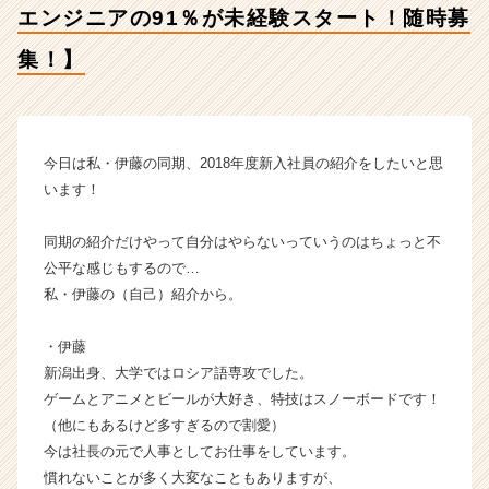
エンジニアの91％が未経験スタート！随時募
ギ
ブ・
集！】
ア
ン
ド・
テ
イ
今日は私・伊藤の同期、2018年度新入社員の紹介をしたいと思
ク
います！
の
タ
同期の紹介だけやって自分はやらないっていうのはちょっと不
イ
公平な感じもするので…
ム
私・伊藤の（自己）紹介から。
ラ
イ
ン】
・伊藤
|
新潟出身、大学ではロシア語専攻でした。
ベ
ゲームとアニメとビールが大好き、特技はスノーボードです！
ン
（他にもあるけど多すぎるので割愛）
チ
今は社長の元で人事としてお仕事をしています。
ャ
慣れないことが多く大変なこともありますが、
ー・