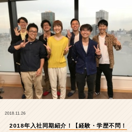
ジ
ニ
ア
の
9
1％
が
未
経
験
ス
タ
ー
ト！
随
時
募
集！】
【株
2018.11.26
式
2018年入社同期紹介！【経験・学歴不問！
会
社