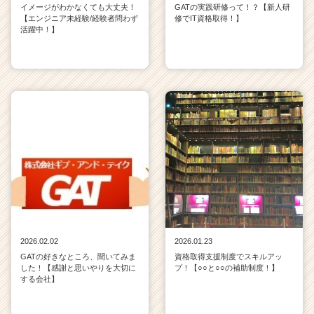
イメージがわかなくても大丈夫！
GATの実践研修って！？【新人研
【エンジニア未経験/経験者問わず
修でIT資格取得！】
活躍中！】
2026.02.02
2026.01.23
GATの好きなところ、聞いてみま
資格取得支援制度でスキルアッ
した！【感謝と思いやりを大切に
プ！【○○と○○の補助制度！】
する会社】