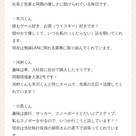
成
社長と先輩と同期の優しさに助けられている毎日です。
長
企
・市川くん
業
彼もゲーム好き、お酒（ウイスキー）好きです！
か
穏やかで優しくて、いつも私の（くだらない）話を聞いてくれ
ら
ます。
ス
現在は無線LANに関わる業務に取り組んでくれています。
カ
ウ
ト
・河村くん
が
趣味は車、入社前に自分で購入したそうです。
届
同期現場参入第1号です！
く
河村くんも市川くんと同じチームで、先輩の元日々活躍してく
就
れています！
活
サ
イ
・小黒くん
ト
趣味は旅行、サッカー、スノーボードとだいぶアクティブ。
チ
私もスノボーをやるので、いつか行こうと話しています＾＾
ア
現在は当社執行役員の柴田さんの直下で頑張ってくれていま
キ
す。