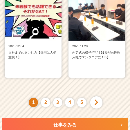
2025.12.04
2025.11.28
入社までの過ごし方【採用は人柄
内定式の様子(^^)/【91％が未経験
重視！】
入社でエンジニアに！✨】
1
2
3
4
5
仕事をみる