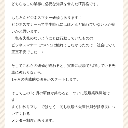
ら
どちらもこの業界に必要な知識を含んだIT資格です。
ス
カ
もちろんビジネスマナー研修もあります！
ウ
ビジネスマナーって学生時代にはほとんど触れていない人が多
ト
いかと思います。
が
（私も失礼のないようにとは行動していたものの、
届
ビジネスマナーについては触れてこなかったので、社会にでて
く
就
正直不安でした…）
活
サ
そしてこれらの研修が終わると、実際に現場で活躍している先
イ
輩に教わりながら、
ト
1ヶ月の実践的な研修がスタートします。
チ
ア
そしてこの1ヶ月の研修が終わると、ついに現場業務開始で
キ
ャ
す！
リ
すぐに独り立ち…ではなく、同じ現場の先輩社員が指導役につ
ア
いてくれる
（C
メンター制度があります。
h