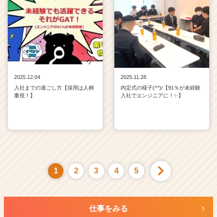
2025.12.04
2025.11.28
入社までの過ごし方【採用は人柄
内定式の様子(^^)/【91％が未経験
重視！】
入社でエンジニアに！✨】
1
2
3
4
5
仕事をみる