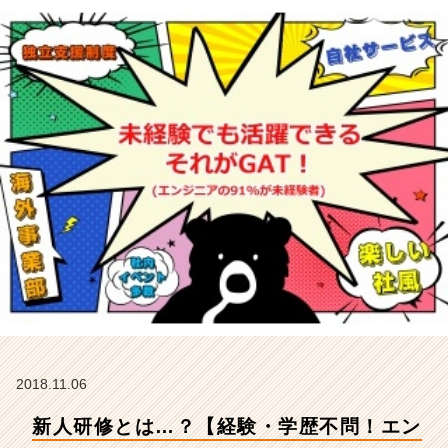
1％
が
未
経
験
ス
タ
ー
ト！
随
時
募
集！】
【株
式
会
社
ギ
ブ・
2018.11.06
ア
新人研修とは…？【経験・学歴不問！エン
ン
ド・