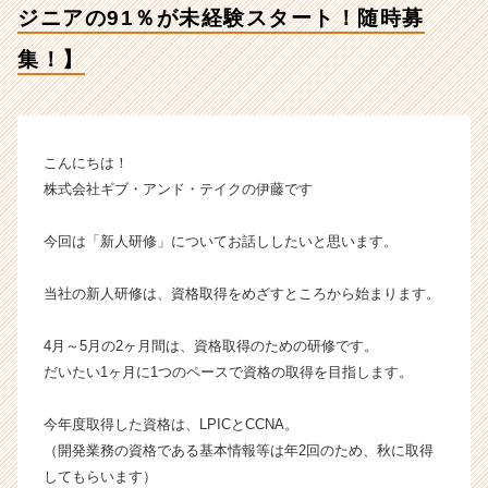
ジニアの91％が未経験スタート！随時募
テ
イ
集！】
ク
の
タ
イ
ム
こんにちは！
ラ
株式会社ギブ・アンド・テイクの伊藤です
イ
ン】
今回は「新人研修」についてお話ししたいと思います。
|
ベ
当社の新人研修は、資格取得をめざすところから始まります。
ン
チ
ャ
4月～5月の2ヶ月間は、資格取得のための研修です。
ー・
だいたい1ヶ月に1つのペースで資格の取得を目指します。
成
長
今年度取得した資格は、LPICとCCNA。
企
（開発業務の資格である基本情報等は年2回のため、秋に取得
業
してもらいます）
か