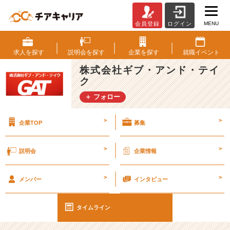
MENU
会員登録
ログイン
新
人
研
求人を
探す
説明会を
探す
企業を
探す
就職
イベント
修
株式会社ギブ・アンド・テイ
と
ク
は…？
【経
＋ フォロー
験・
学
>
>
企業TOP
募集
歴
不
問！
>
>
説明会
企業情報
エ
ン
>
>
ジ
メンバー
インタビュー
ニ
ア
タイムライン
の
9