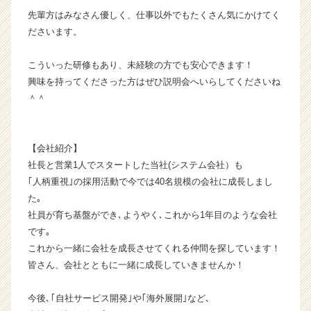
e
先輩方はみなさん優しく、仕事以外でもたくさん気にかけてく
e
ださいます。
r
C
a
こういった研修もあり、未経験の方でも安心できます！
r
興味を持ってくださった方はぜひ説明会へいらしてくださいね
e
＾＾
e
r）
【会社紹介】
社長と営業1人でスタートした当社(システム会社）も
｢人柄重視｣の採用活動で今では40名規模の会社に成長しまし
た｡
社員が育ち基盤ができ､ようやく､これから1年目のような会社
です｡
これから一緒に会社を成長させてくれる仲間を探しています！
皆さん、会社とともに一緒に成長していきませんか！
今後､｢自社サービス開発｣や｢海外展開｣など､