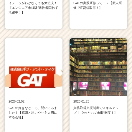
イメージがわかなくても大丈夫！
GATの実践研修って！？【新人研
【エンジニア未経験/経験者問わず
修でIT資格取得！】
活躍中！】
2026.02.02
2026.01.23
GATの好きなところ、聞いてみま
資格取得支援制度でスキルアッ
した！【感謝と思いやりを大切に
プ！【○○と○○の補助制度！】
する会社】