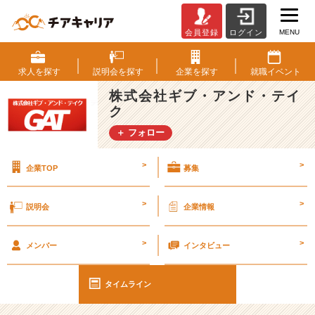
MENU
会員登録
ログイン
2
0
1
求人を
探す
説明会を
探す
企業を
探す
就職
イベント
8
株式会社ギブ・アンド・テイ
年
ク
4
月
＋ フォロー
入
社
>
>
企業TOP
募集
の
伊
藤
>
>
説明会
企業情報
で
す！
>
>
【経
メンバー
インタビュー
験・
学
タイムライン
歴
不