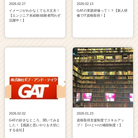
2026.02.27
2026.02.13
イメージがわかなくても大丈夫！
GATの実践研修って！？【新人研
【エンジニア未経験/経験者問わず
修でIT資格取得！】
活躍中！】
2026.02.02
2026.01.23
GATの好きなところ、聞いてみま
資格取得支援制度でスキルアッ
した！【感謝と思いやりを大切に
プ！【○○と○○の補助制度！】
する会社】