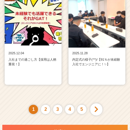
2025.12.04
2025.11.28
入社までの過ごし方【採用は人柄
内定式の様子(^^)/【91％が未経験
重視！】
入社でエンジニアに！✨】
1
2
3
4
5