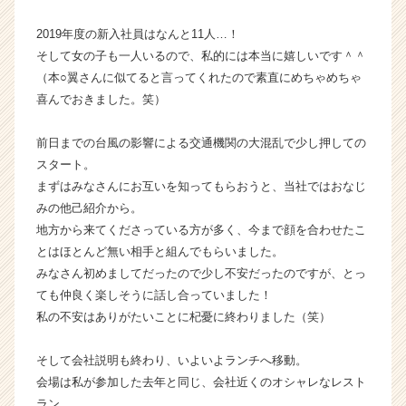
式
2019年度の新入社員はなんと11人…！
会
社
そして女の子も一人いるので、私的には本当に嬉しいです＾＾
ギ
（本○翼さんに似てると言ってくれたので素直にめちゃめちゃ
ブ・
喜んでおきました。笑）
ア
ン
前日までの台風の影響による交通機関の大混乱で少し押しての
ド・
スタート。
テ
まずはみなさんにお互いを知ってもらおうと、当社ではおなじ
イ
ク
みの他己紹介から。
の
地方から来てくださっている方が多く、今まで顔を合わせたこ
タ
とはほとんど無い相手と組んでもらいました。
イ
みなさん初めましてだったので少し不安だったのですが、とっ
ム
ても仲良く楽しそうに話し合っていました！
ラ
私の不安はありがたいことに杞憂に終わりました（笑）
イ
ン】
|
そして会社説明も終わり、いよいよランチへ移動。
ベ
会場は私が参加した去年と同じ、会社近くのオシャレなレスト
ン
ラン。