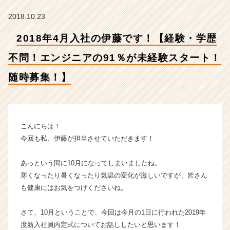
問！
エ
2018.10.23
ン
ジ
2018年4月入社の伊藤です！【経験・学歴
ニ
ア
不問！エンジニアの91％が未経験スタート！
の
随時募集！】
9
1％
が
未
経
こんにちは！
験
今回も私、伊藤が担当させていただきます！
ス
タ
あっという間に10月になってしまいましたね。
ー
ト！
寒くなったり暑くなったり気温の変化が激しいですが、皆さん
随
も健康にはお気をつけくださいね。
時
募
さて、10月ということで、今回は今月の1日に行われた2019年
集！】
度新入社員内定式についてお話ししたいと思います！
【株