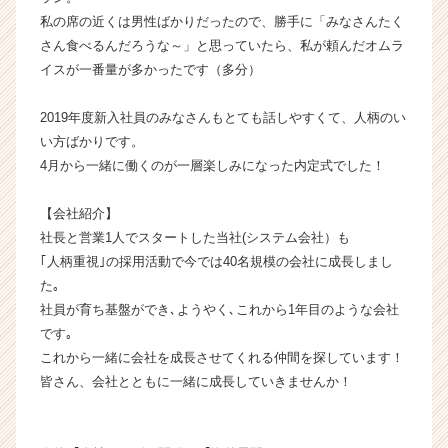
チ
私の席の近くは男性ばかりだったので、勝手に「みなさんたく
ャ
さん食べるんだろうな～」と思っていたら、私が頼んだオムラ
ー・
イスが一番量が多かったです（多分）
成
長
企
2019年度新入社員のみなさんもとても話しやすくて、人柄のい
業
い方ばかりです。
か
4月から一緒に働くのが一層楽しみになった内定式でした！
ら
ス
【会社紹介】
カ
社長と営業1人でスタートした当社(システム会社）も
ウ
｢人柄重視｣の採用活動で今では40名規模の会社に成長しまし
ト
が
た｡
届
社員が育ち基盤ができ､ようやく､これから1年目のような会社
く
です｡
就
これから一緒に会社を成長させてくれる仲間を探しています！
活
皆さん、会社とともに一緒に成長していきませんか！
サ
イ
ト