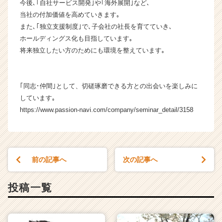
チ
今後､｢自社サービス開発｣や｢海外展開｣など､
ア
当社の付加価値を高めていきます｡
キ
また､｢独立支援制度｣で､子会社の社長を育てていき､
ャ
ホールディングス化も目指しています｡
リ
将来独立したい方のためにも環境を整えています｡
ア
（C
h
e
｢同志･仲間｣として、切磋琢磨できる方との出会いを楽しみに
e
しています｡
r
https://www.passion-navi.com/company/seminar_detail/3158
C
a
r
e
e
前の記事へ
次の記事へ
r）
投稿一覧