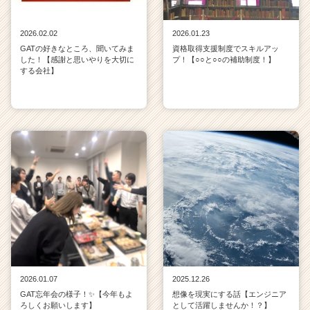
2026.02.02
2026.01.23
GATの好きなところ、聞いてみま
資格取得支援制度でスキルアッ
した！【感謝と思いやりを大切に
プ！【○○と○○の補助制度！】
する会社】
2026.01.07
2025.12.26
GAT忘年会の様子！✨【今年もよ
想像を現実にする話【エンジニア
ろしくお願いします】
として活躍しませんか！？】