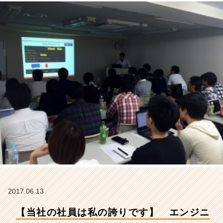
員
の
9
1％
が
未
経
験
ス
タ
ー
ト
の
会
社
で
す！
【株
式
2017.06.13
会
【当社の社員は私の誇りです】 エンジニ
社
ギ