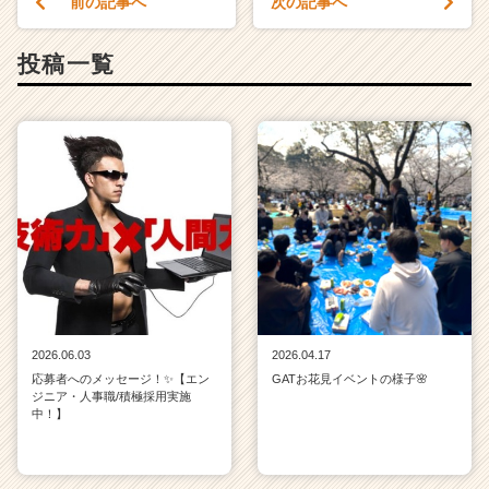
前の記事へ
次の記事へ
リ
ア
（C
投稿一覧
h
e
e
r
C
a
r
e
e
r）
2026.06.03
2026.04.17
応募者へのメッセージ！✨【エン
GATお花見イベントの様子🌸
ジニア・人事職/積極採用実施
中！】