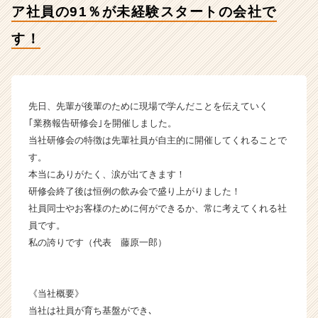
ア社員の91％が未経験スタートの会社で
ブ・
ア
す！
ン
ド・
テ
イ
ク
先日、先輩が後輩のために現場で学んだことを伝えていく
の
｢業務報告研修会｣を開催しました。
タ
当社研修会の特徴は先輩社員が自主的に開催してくれることで
イ
す。
ム
本当にありがたく、涙が出てきます！
ラ
研修会終了後は恒例の飲み会で盛り上がりました！
イ
ン】
社員同士やお客様のために何ができるか、常に考えてくれる社
|
員です。
ベ
私の誇りです（代表 藤原一郎）
ン
チ
ャ
《当社概要》
ー・
当社は社員が育ち基盤ができ､
成