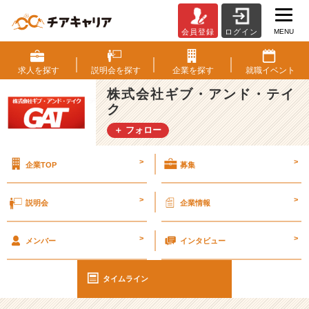
MENU
会員登録
ログイン
【当
社
の
求人を
探す
説明会を
探す
企業を
探す
就職
イベント
社
株式会社ギブ・アンド・テイ
員
ク
は
私
＋ フォロー
の
誇
>
>
企業TOP
募集
り
で
す】
>
>
説明会
企業情報
エ
>
>
ン
メンバー
インタビュー
ジ
ニ
タイムライン
ア
社