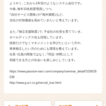
長
ようやく､これから1年目のようなシステム会社です｡
企
今後､毎年10名程度増員しつつ､
業
｢自社サービス開発｣や｢海外展開｣など､
か
当社の付加価値を高めていきたいと考えています｡
ら
ス
また､｢独立支援制度｣で､子会社の社長を育てていき､
カ
ホールディングス化も目指しています｡
ウ
ト
技術だけでなくマネジメントを学びたいという方や､
が
将来独立したい方のためにも環境を整えています｡
届
社長･社員の関係ではなく､｢同志･仲間｣として
く
切磋できる方との出会いを楽しみにしています｡
就
活
https://www.passion-navi.com/company/seminar_detail/3158/26
サ
538
イ
ト
http://www.g-a-t.co.jp/recruit_koe.html
チ
ア
キ
ャ