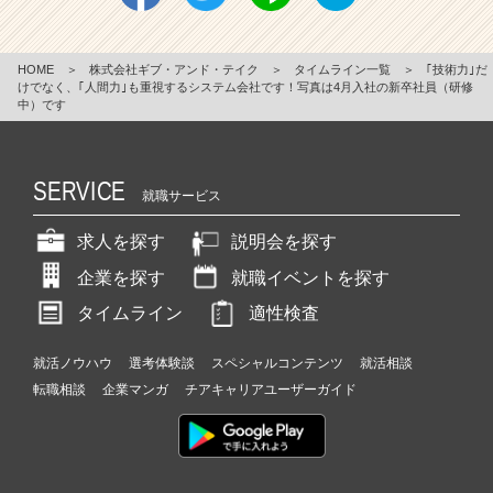
HOME
＞
株式会社ギブ・アンド・テイク
＞
タイムライン一覧
＞
｢技術力｣だ
けでなく、｢人間力｣も重視するシステム会社です！写真は4月入社の新卒社員（研修
中）です
SERVICE
就職サービス
求人を探す
説明会を探す
企業を探す
就職イベントを探す
タイムライン
適性検査
就活ノウハウ
選考体験談
スペシャルコンテンツ
就活相談
転職相談
企業マンガ
チアキャリアユーザーガイド