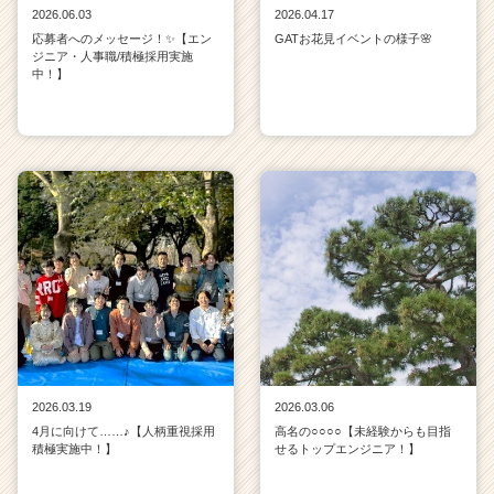
ト
2026.06.03
2026.04.17
チ
応募者へのメッセージ！✨【エン
GATお花見イベントの様子🌸
ア
ジニア・人事職/積極採用実施
キ
中！】
ャ
リ
ア
（C
h
e
e
r
C
a
r
e
e
r）
2026.03.19
2026.03.06
4月に向けて……♪【人柄重視採用
高名の○○○○【未経験からも目指
積極実施中！】
せるトップエンジニア！】