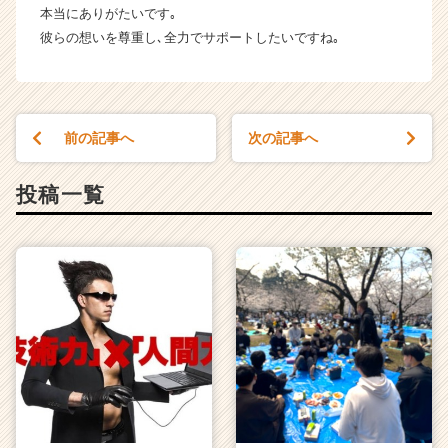
ン
本当にありがたいです｡
チ
彼らの想いを尊重し､全力でサポートしたいですね｡
ャ
ー・
成
長
企
前の記事へ
次の記事へ
業
か
投稿一覧
ら
ス
カ
ウ
ト
が
届
く
就
活
サ
イ