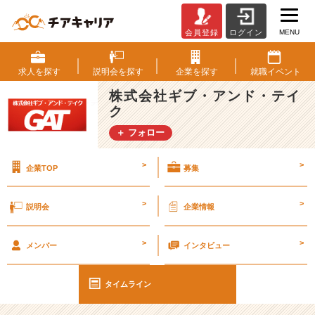
MENU
会員登録
ログイン
｢技
術
力｣
求人を
探す
説明会を
探す
企業を
探す
就職
イベント
だ
株式会社ギブ・アンド・テイ
け
ク
で
な
＋ フォロー
く、
｢人
>
>
企業TOP
募集
間
力｣
も
>
>
説明会
企業情報
重
視
>
>
す
メンバー
インタビュー
る
シ
タイムライン
ス
テ