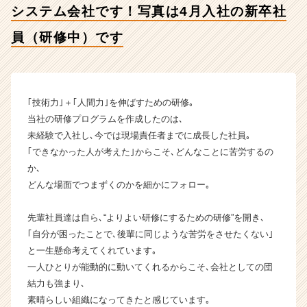
システム会社です！写真は4月入社の新卒社
【株
式
員（研修中）です
会
社
ギ
ブ・
ア
｢技術力｣＋｢人間力｣を伸ばすための研修｡
ン
当社の研修プログラムを作成したのは､
ド・
未経験で入社し､今では現場責任者までに成長した社員｡
テ
｢できなかった人が考えた｣からこそ､どんなことに苦労するの
イ
か､
ク
どんな場面でつまずくのかを細かにフォロー｡
の
タ
イ
先輩社員達は自ら､“よりよい研修にするための研修”を開き､
ム
｢自分が困ったことで､後輩に同じような苦労をさせたくない｣
ラ
と一生懸命考えてくれています｡
イ
一人ひとりが能動的に動いてくれるからこそ､会社としての団
ン】
結力も強まり､
|
素晴らしい組織になってきたと感じています｡
ベ