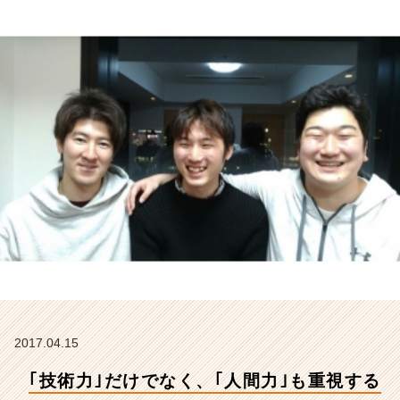
ム
会
社
で
す！
写
真
は
4
月
入
社
の
新
卒
社
員
（研
修
2017.04.15
中）
｢技術力｣だけでなく、｢人間力｣も重視する
で
す