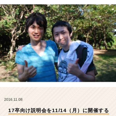
こ
と
に
な
り
ま
し
た
【未
経
験
O
K、
充
実
フ
ォ
ロ
ー、
2016.11.08
人
17卒向け説明会を11/14（月）に開催する
柄
重