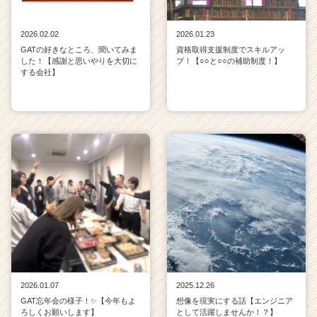
2026.02.02
2026.01.23
GATの好きなところ、聞いてみま
資格取得支援制度でスキルアッ
した！【感謝と思いやりを大切に
プ！【○○と○○の補助制度！】
する会社】
2026.01.07
2025.12.26
GAT忘年会の様子！✨【今年もよ
想像を現実にする話【エンジニア
ろしくお願いします】
として活躍しませんか！？】