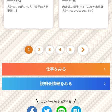
2025.12.04
2025.11.28
入社までの過ごし方【採用は人柄
内定式の様子(^^)/【91％が未経験
重視！】
入社でエンジニアに！✨】
1
2
3
4
5
仕事をみる
説明会情報をみる
このページをシェアする