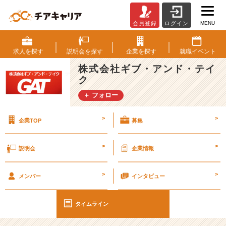
MENU
会員登録
ログイン
社
内
B
求人を
探す
説明会を
探す
企業を
探す
就職
イベント
B
株式会社ギブ・アンド・テイ
Q
ク
交
流
＋ フォロー
会！
【人
>
>
企業TOP
募集
財
こ
そ
>
>
説明会
企業情報
宝
を
>
>
掲
メンバー
インタビュー
げ
る
タイムライン
Ｉ
Ｔ