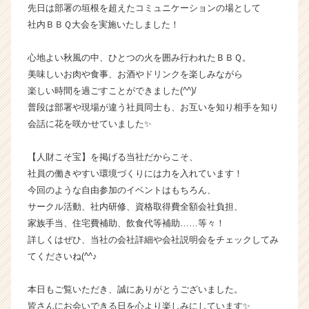
く
先日は部署の垣根を超えたコミュニケーションの場として
就
社内ＢＢＱ大会を実施いたしました！
活
サ
心地よい秋風の中、ひとつの火を囲み行われたＢＢＱ。
イ
美味しいお肉や食事、お酒やドリンクを楽しみながら
ト
楽しい時間を過ごすことができました(^^)/
チ
普段は部署や現場が違う社員同士も、お互いを知り相手を知り
ア
キ
会話に花を咲かせていました✨
ャ
リ
【人財こそ宝】を掲げる当社だからこそ、
ア
社員の働きやすい環境づくりには力を入れています！
（C
今回のような自由参加のイベントはもちろん、
h
サークル活動、社内研修、資格取得費全額会社負担、
e
家族手当、住宅費補助、飲食代等補助……等々！
e
r
詳しくはぜひ、当社の会社詳細や会社説明会をチェックしてみ
C
てくださいね(^^♪
a
r
本日もご覧いただき、誠にありがとうございました。
e
皆さんにお会いできる日を心より楽しみにしています✨