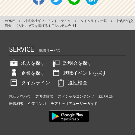
HOME
＞
株式会社ギブ・アンド・テイク
＞
タイムライン一覧
＞
社内BBQ交
流会！【人財こそ宝を掲げるＩＴシステム会社】
SERVICE
就職サービス
求人を探す
説明会を探す
企業を探す
就職イベントを探す
タイムライン
適性検査
就活ノウハウ
選考体験談
スペシャルコンテンツ
就活相談
転職相談
企業マンガ
チアキャリアユーザーガイド