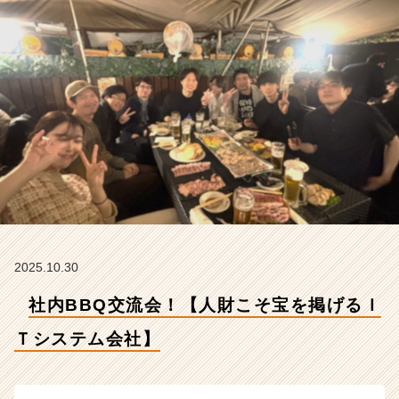
シ
ス
テ
ム
会
社】
【株
式
会
社
ギ
ブ・
ア
ン
ド・
2025.10.30
テ
社内BBQ交流会！【人財こそ宝を掲げるＩ
イ
ク
Ｔシステム会社】
の
タ
イ
ム