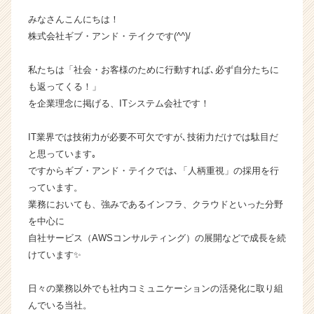
ラ
みなさんこんにちは！
イ
株式会社ギブ・アンド・テイクです(^^)/
ン】
|
私たちは「社会・お客様のために行動すれば､必ず自分たちに
ベ
ン
も返ってくる！」
チ
を企業理念に掲げる、ITシステム会社です！
ャ
ー・
IT業界では技術力が必要不可欠ですが､技術力だけでは駄目だ
成
と思っています｡
長
ですからギブ・アンド・テイクでは､「人柄重視」の採用を行
企
っています。
業
か
業務においても、強みであるインフラ、クラウドといった分野
ら
を中心に
ス
自社サービス（AWSコンサルティング）の展開などで成長を続
カ
けています✨
ウ
ト
日々の業務以外でも社内コミュニケーションの活発化に取り組
が
んでいる当社。
届