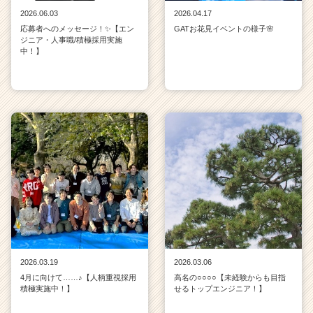
2026.06.03
2026.04.17
応募者へのメッセージ！✨【エン
GATお花見イベントの様子🌸
ジニア・人事職/積極採用実施
中！】
2026.03.19
2026.03.06
4月に向けて……♪【人柄重視採用
高名の○○○○【未経験からも目指
積極実施中！】
せるトップエンジニア！】