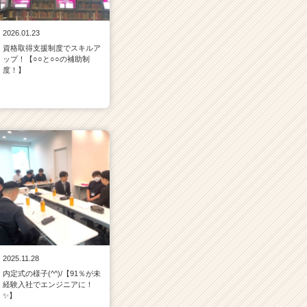
2026.01.23
資格取得支援制度でスキルア
ップ！【○○と○○の補助制
度！】
2025.11.28
内定式の様子(^^)/【91％が未
経験入社でエンジニアに！
✨】