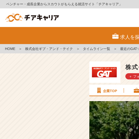
ベンチャー・成長企業からスカウトがもらえる就活サイト「チアキャリア」
最
近
求人を
の
G
HOME
＞
株式会社ギブ・アンド・テイク
＞
タイムライン一覧
＞
最近のGA
A
T
✨
株式
【エ
＋ フ
ン
ジ
ニ
企業TOP
ア
未
経
験
か
ら
活