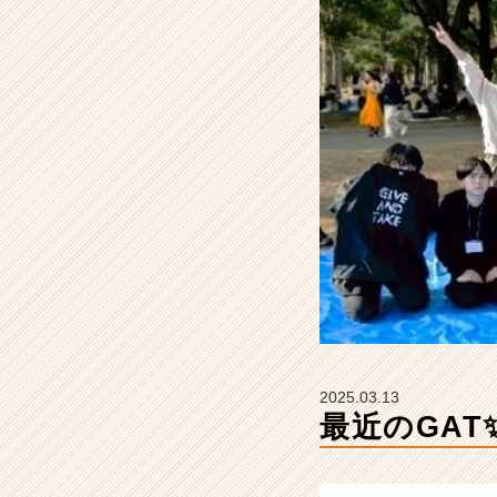
躍
で
き
る！】
【株
式
会
社
ギ
ブ・
ア
ン
ド・
テ
イ
ク
の
2025.03.13
タ
最近のGA
イ
ム
ラ