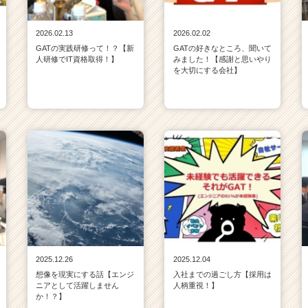
2026.02.13
2026.02.02
GATの実践研修って！？【新
GATの好きなところ、聞いて
人研修でIT資格取得！】
みました！【感謝と思いやり
を大切にする会社】
2025.12.26
2025.12.04
想像を現実にする話【エンジ
入社までの過ごし方【採用は
ニアとして活躍しません
人柄重視！】
か！？】