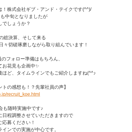
！株式会社ギブ・アンド・テイクです(^^)/
月も中旬となりましたが
しでしょうか？
度の総決算、そして来る
て日々切磋琢磨しながら取り組んでいます！
社員のフォロー準備はもちろん、
てお花見も企画中✨
ほど、タイムラインでもご紹介しますね(^^♪
ントの感想も！？先輩社員の声】
.jp/recruit_koe.html
会も随時実施中です♪
に日程調整させていただきますので
ご応募ください！
ラインでの実施が中心です。