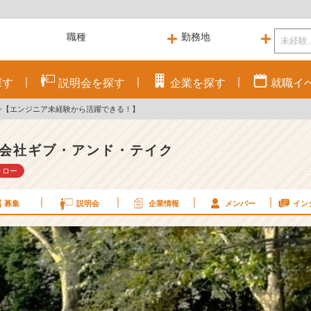
探す
説明会を
探す
企業を
探す
就職
イ
T✨【エンジニア未経験から活躍できる！】
会社ギブ・アンド・テイク
ォロー
募集
説明会
企業情報
メンバー
イン