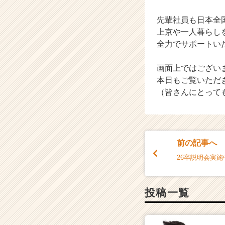
活
先輩社員も日本全
サ
イ
上京や一人暮らし
ト
全力でサポートい
チ
ア
画面上ではござい
キ
本日もご覧いただ
ャ
（皆さんにとって
リ
ア
（C
h
e
前の記事へ
e
r
26卒説明会実施中
C
a
r
投稿一覧
e
e
r）