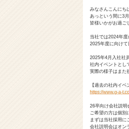
イ
ン】
みなさんこんにちは
|
あっという間に3
ベ
皆様いかがお過ご
ン
チ
当社では2024年
ャ
2025年度に向け
ー・
成
長
2025年4月入社
企
社内イベントとし
業
実際の様子はまた後
か
ら
【過去の社内イベ
ス
https://www.g-a-t.co
カ
ウ
ト
26卒向け会社説明
が
ご希望の方は個別
届
まずは当社採用に
く
会社説明会はオン
就