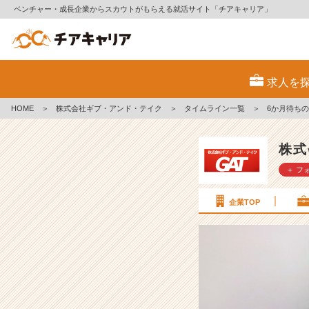
ベンチャー・成長企業からスカウトがもらえる就活サイト「チアキャリア」
6
か
求人を
月
待
HOME
＞
株式会社ギブ・アンド・テイク
＞
タイムライン一覧
＞
6か月待ち
ち
の
ス
株式
キ
＋ フ
ル、
学
べ
企業TOP
ま
す！
【エ
ン
ジ
ニ
ア