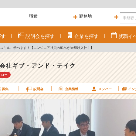
探す
説明会を
探す
企業を
探す
就職
イ
のスキル、学べます！【エンジニア社員の91％が未経験入社！】
会社ギブ・アンド・テイク
ォロー
募集
説明会
企業情報
メンバー
イン