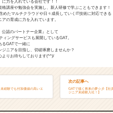
】に力を入れている会社です！！
資格講座や勉強会を実施し、新人研修で学ぶこともできます！
も含めたマルチクラウドや日々成長していくIT技術に対応できる
ニアの育成に力を入れています。
on）公認のパートナー企業』として
ティングサービスも展開しているGAT。
るGATで一緒に
ンジニアを目指し、切磋琢磨しませんか？
よりお待ちしております(^^)/
次の記事へ
【未経験でも付加価値の高いエ
GATで描く将来の夢☆彡【社
ジニア未経験入社！】