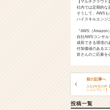
【マルチクラウド
カ
社内では定期的な
ウ
そうして、AWS
ト
ハイスキルエンジ
が
届
く
『AWS（Amaz
就
自社AWSコンサル
活
成長できる環境のあ
サ
付加価値のあるエ
イ
皆さんのご応募を心
ト
チ
ア
キ
ャ
前の記事へ
リ
入社2年目の声
ア
ンジニアに！】
（C
h
e
投稿一覧
e