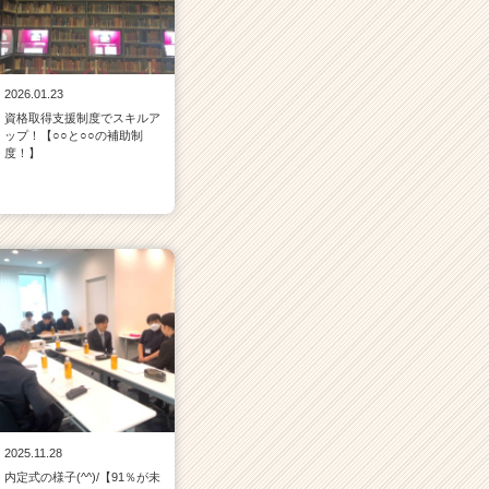
2026.01.23
資格取得支援制度でスキルア
ップ！【○○と○○の補助制
度！】
2025.11.28
内定式の様子(^^)/【91％が未