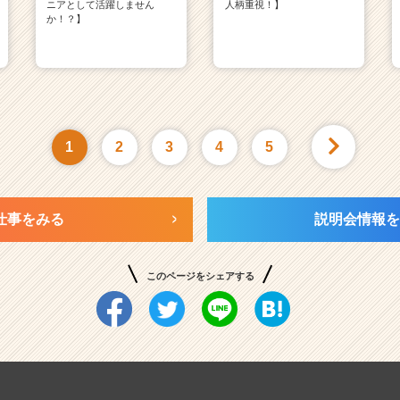
ニアとして活躍しません
人柄重視！】
か！？】
1
2
3
4
5
仕事をみる
説明会情報を
このページをシェアする