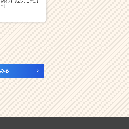
経験入社でエンジニアに！
✨】
みる