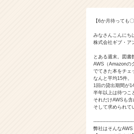
イ
ク
の
タ
【6か月待っても
イ
ム
みなさんこんにち
ラ
株式会社ギブ・アン
イ
ン】
とある週末。図書
|
AWS（Amazo
ベ
ン
でてきた本をチェ
チ
なんと平均15件。
ャ
1回の貸出期間が1
ー・
半年以上は待つこ
成
それだけAWSも
長
そして求められて
企
業
か
---------------------------
ら
弊社はそんなAWS
ス