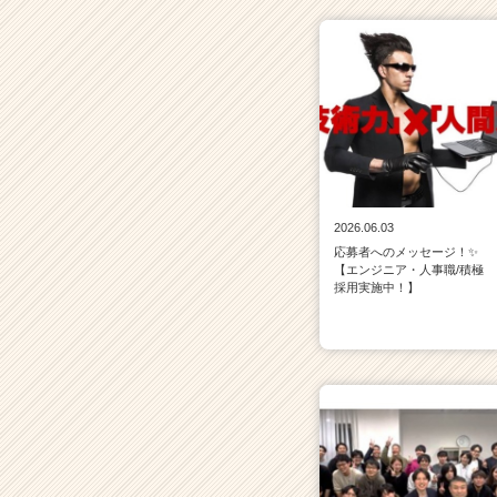
r
C
a
r
e
e
r）
2026.06.03
応募者へのメッセージ！✨
【エンジニア・人事職/積極
採用実施中！】