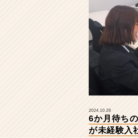
社
員
の
9
1％
が
未
経
験
入
社！】
【株
式
会
社
ギ
ブ・
2024.10.28
ア
6か月待ち
ン
ド・
が未経験入
テ