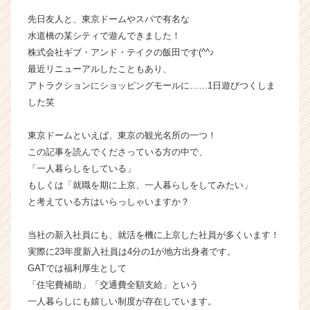
ン】
先日友人と、東京ドームやスパで有名な
|
水道橋の某シティで遊んできました！
ベ
株式会社ギブ・アンド・テイクの飯田です(^^♪
ン
最近リニューアルしたこともあり、
チ
ャ
アトラクションにショッピングモールに……1日遊びつくしま
ー・
した笑
成
長
東京ドームといえば、東京の観光名所の一つ！
企
この記事を読んでくださっている方の中で、
業
「一人暮らしをしている」
か
もしくは「就職を期に上京、一人暮らしをしてみたい」
ら
ス
と考えている方はいらっしゃいますか？
カ
ウ
当社の新入社員にも、就活を機に上京した社員が多くいます！
ト
実際に23年度新入社員は4分の1が地方出身者です。
が
GATでは福利厚生として
届
「住宅費補助」「交通費全額支給」という
く
一人暮らしにも嬉しい制度が存在しています。
就