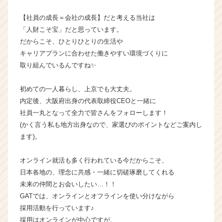
活
サ
【社員の成長＝会社の成長】だと考える当社は
イ
「人財こそ宝」だと思っています。
ト
だからこそ、ひとりひとりの生活や
チ
キャリアプランに合わせた働きやすい環境づくりに
ア
取り組んでいるんですね✨
キ
ャ
リ
初めての一人暮らし、上京でも大丈夫。
ア
内定後、大阪府出身の代表取締役CEOと一緒に
（C
社員一丸となって全力で皆さんをフォローします！
h
(かく言う私も地方出身なので、家選びのポイントなどご案内し
e
ます)。
e
r
オンライン就活も多く行われている今だからこそ、
C
a
日本各地の、理念に共感・一緒に切磋琢磨してくれる
r
未来の仲間とお会いしたい…！！
e
GATでは、オンラインとオフラインを使い分けながら
e
採用活動を行っています♪
r）
採用はオンラインが中心ですが、