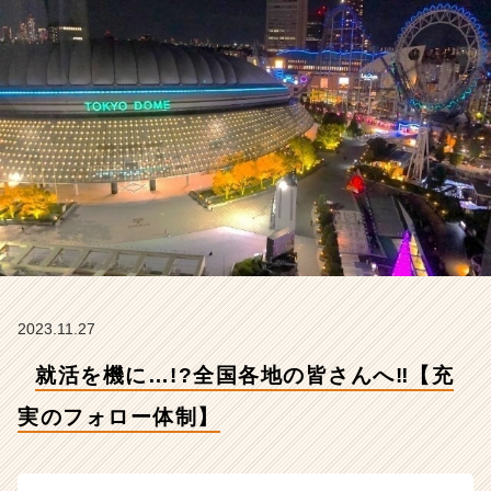
ロ
ー
体
制】
【株
式
会
社
ギ
ブ・
ア
ン
ド・
テ
イ
2023.11.27
ク
就活を機に…!?全国各地の皆さんへ‼【充
の
タ
実のフォロー体制】
イ
ム
ラ
イ