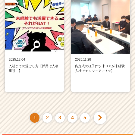
2025.12.04
2025.11.28
入社までの過ごし方【採用は人柄
内定式の様子(^^)/【91％が未経験
重視！】
入社でエンジニアに！✨】
1
2
3
4
5