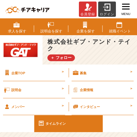
MENU
会員登録
ログイン
就
活
を
求人を
探す
説明会を
探す
企業を
探す
就職
イベント
機
株式会社ギブ・アンド・テイ
に…!?
ク
全
国
＋ フォロー
各
地
>
>
企業TOP
募集
の
皆
さ
>
>
説明会
企業情報
ん
へ‼
>
>
【充
メンバー
インタビュー
実
の
タイムライン
フ
ォ