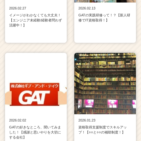
2026.02.27
2026.02.13
イメージがわかなくても大丈夫！
GATの実践研修って！？【新人研
【エンジニア未経験/経験者問わず
修でIT資格取得！】
活躍中！】
2026.02.02
2026.01.23
GATの好きなところ、聞いてみま
資格取得支援制度でスキルアッ
した！【感謝と思いやりを大切に
プ！【○○と○○の補助制度！】
する会社】