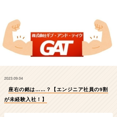
入
社！】
【株
式
会
社
ギ
ブ・
ア
ン
ド・
テ
イ
ク
の
2023.09.04
タ
座右の銘は……？【エンジニア社員の9割
イ
ム
が未経験入社！】
ラ
イ
ン】
|