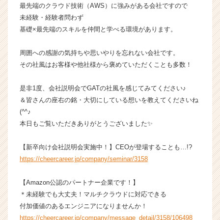
イ
最先端のクラウド技術（AWS）に強みがある会社ですので
ト
未経験・経験者問わず
チ
基礎×最先端のスキルを仲間と学べる環境があります。
ア
キ
周囲への感謝の気持ちや思いやりを忘れない会社です。
ャ
その社風はお客様や他社様から褒めていただくことも多数！
リ
ア
（C
是非1度、会社説明会でGATの社風を感じてみてください♪
h
＆皆さんの座右の銘・大切にしている想いを教えてくださいね
e
(^^♪
e
本日もご覧いただきありがとうございました✨
r
C
【新卒向け会社説明会実施中！】CEOが登場することも…!?
a
https://cheercareer.jp/company/seminar/3158
r
e
e
【Amazon公認のパートナー企業です！】
r）
＊未経験でも大丈夫！マルチクラウドに対応できる
付加価値のあるエンジニアになりませんか！
https://cheercareer.jp/company/message_detail/3158/106498