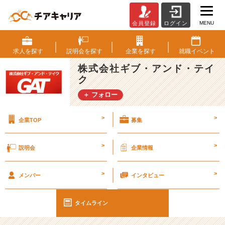
MENU
会員登録
ログイン
座
右
の
求人を
探す
説明会を
探す
企業を
探す
就職
イベント
銘
株式会社ギブ・アンド・テイ
は……？
ク
【エ
ン
＋ フォロー
ジ
ニ
>
>
企業TOP
募集
ア
社
員
>
>
説明会
企業情報
の
9
>
>
割
メンバー
インタビュー
が
未
タイムライン
経
験