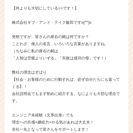
ベ
【何よりも大切にしている○○です！】
ン
チ
株式会社ギブ・アンド・テイク飯田ですo(^^)o
ャ
ー・
成
突然ですが、皆さんの座右の銘は何ですか？
長
ことわざ、偉人の名言…いろいろな言葉がありますね。
企
（ちなみに私の座右の銘は
業
「人智は空腹よりいずる」「失敗は成功の母」です！）
か
ら
弊社の理念はずばり
ス
【社会・お客様のために行動すれば、必ず自分たちにも返って
カ
ウ
くる】！
ト
会社説明会でもまず初めに紹介する、なによりも大切な理念で
が
す。
届
く
エンジニア未経験（文系出身）でも
就
理念への共感+継続力+やる気があれば大丈夫！
活
全社一丸となって皆さんをサポートします！
サ