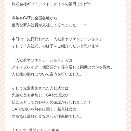
株式会社ギブ・アンド・テイクの飯田です(^^♪
業
か
ら
今年もGATに全国各地から
ス
優秀な新入社員が入社してくれました！！✨
カ
ウ
本日は、先日行われた「入社前オリエンテーション」
ト
そして「入社式」の様子をご紹介したいと思います！
が
届
「入社前オリエンテーション」では
く
就
アイスブレイク（他己紹介）等を通じて同期との仲を深め、
活
入社後の流れについて案内を行いました。
サ
イ
そして先週実施された入社式では
ト
先輩社員も参加し、GATの理念や
チ
社会人としての心構えの確認が行われました！
ア
GATの想いを熱心に聞く、新入社員の
キ
ャ
やる気に溢れたまなざしが印象的でした。
リ
ア
入社して1週間がたった現在、