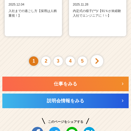
2025.12.04
2025.11.28
入社までの過ごし方【採用は人柄
内定式の様子(^^)/【91％が未経験
重視！】
入社でエンジニアに！✨】
1
2
3
4
5
仕事をみる
説明会情報をみる
このページをシェアする