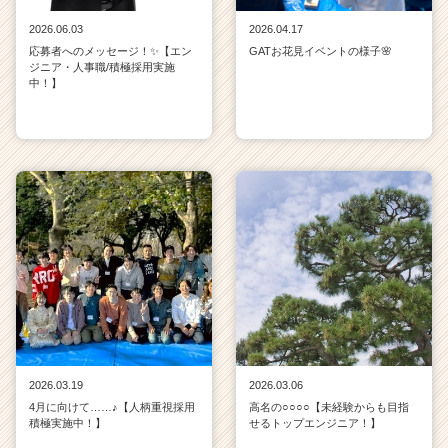
2026.06.03
2026.04.17
応募者へのメッセージ！✨【エン
GATお花見イベントの様子🌸
ジニア・人事職/積極採用実施
中！】
2026.03.19
2026.03.06
4月に向けて……♪【人柄重視採用
高名の○○○○【未経験からも目指
積極実施中！】
せるトップエンジニア！】