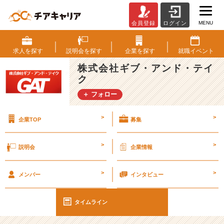
MENU
会員登録
ログイン
2
3
年
求人を
探す
説明会を
探す
企業を
探す
就職
イベント
度
株式会社ギブ・アンド・テイ
新
ク
入
社
＋ フォロー
員
入
>
>
企業TOP
募集
社
の
様
>
>
説明会
企業情報
子！
【株
>
>
式
メンバー
インタビュー
会
社
タイムライン
ギ
ブ・