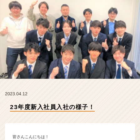
ア
ン
ド・
テ
イ
ク
の
タ
イ
ム
ラ
イ
ン】
|
ベ
2023.04.12
ン
23年度新入社員入社の様子！
チ
ャ
ー・
成
長
皆さんこんにちは！
企