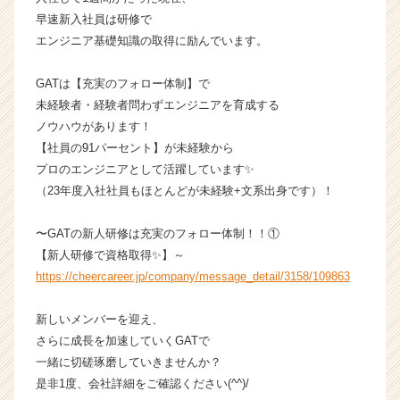
（C
早速新入社員は研修で
h
エンジニア基礎知識の取得に励んでいます。
e
e
GATは【充実のフォロー体制】で
r
C
未経験者・経験者問わずエンジニアを育成する
a
ノウハウがあります！
r
【社員の91パーセント】が未経験から
e
プロのエンジニアとして活躍しています✨
e
（23年度入社社員もほとんどが未経験+文系出身です）！
r）
〜GATの新人研修は充実のフォロー体制！！①
【新人研修で資格取得✨】～
https://cheercareer.jp/company/message_detail/3158/109863
新しいメンバーを迎え、
さらに成長を加速していくGATで
一緒に切磋琢磨していきませんか？
是非1度、会社詳細をご確認ください(^^)/