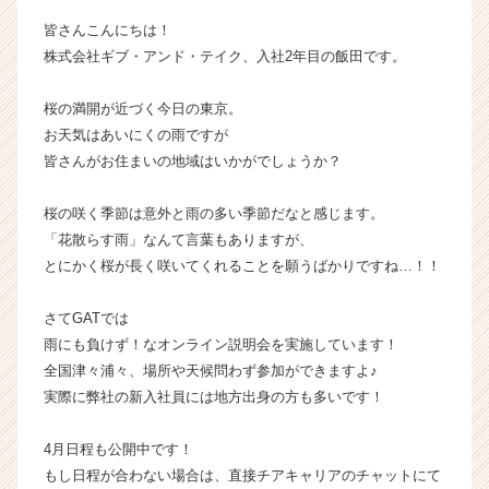
ド・
皆さんこんにちは！
テ
株式会社ギブ・アンド・テイク、入社2年目の飯田です。
イ
ク
桜の満開が近づく今日の東京。
の
タ
お天気はあいにくの雨ですが
イ
皆さんがお住まいの地域はいかがでしょうか？
ム
ラ
桜の咲く季節は意外と雨の多い季節だなと感じます。
イ
「花散らす雨」なんて言葉もありますが、
ン】
とにかく桜が長く咲いてくれることを願うばかりですね…！！
|
ベ
ン
さてGATでは
チ
雨にも負けず！なオンライン説明会を実施しています！
ャ
全国津々浦々、場所や天候問わず参加ができますよ♪
ー・
実際に弊社の新入社員には地方出身の方も多いです！
成
長
4月日程も公開中です！
企
もし日程が合わない場合は、直接チアキャリアのチャットにて
業