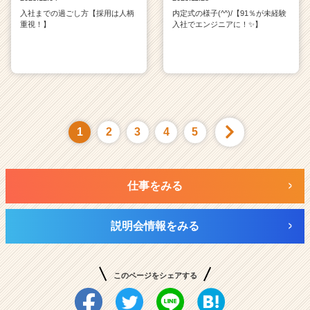
入社までの過ごし方【採用は人柄
内定式の様子(^^)/【91％が未経験
重視！】
入社でエンジニアに！✨】
1
2
3
4
5
仕事をみる
説明会情報をみる
このページをシェアする