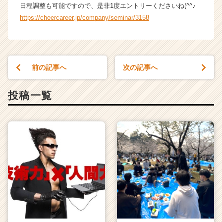
か
日程調整も可能ですので、是非1度エントリーくださいね(^^♪
ら
https://cheercareer.jp/company/seminar/3158
ス
カ
ウ
ト
前の記事へ
次の記事へ
が
届
く
投稿一覧
就
活
サ
イ
ト
チ
ア
キ
ャ
リ
ア
（C