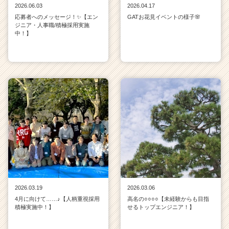
h
2026.06.03
2026.04.17
e
応募者へのメッセージ！✨【エン
GATお花見イベントの様子🌸
e
ジニア・人事職/積極採用実施
中！】
r
C
a
r
e
e
r）
2026.03.19
2026.03.06
4月に向けて……♪【人柄重視採用
高名の○○○○【未経験からも目指
積極実施中！】
せるトップエンジニア！】