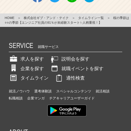
HOME
＞
株式会社ギブ・アンド・テイク
＞
タイムライン一覧
＞
桜の季節は
○○の季節【エンジニア社員の91％が未経験スタート✨人柄重視！】
SERVICE
就職サービス
求人を探す
説明会を探す
企業を探す
就職イベントを探す
タイムライン
適性検査
就活ノウハウ
選考体験談
スペシャルコンテンツ
就活相談
転職相談
企業マンガ
チアキャリアユーザーガイド