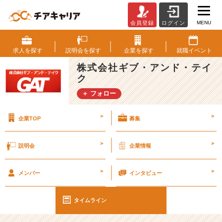
MENU
会員登録
ログイン
桜
の
季
求人を
探す
説明会を
探す
企業を
探す
就職
イベント
節
株式会社ギブ・アンド・テイ
は
ク
○
○
＋ フォロー
の
季
>
>
企業TOP
募集
節
【エ
ン
>
>
説明会
企業情報
ジ
ニ
>
>
ア
メンバー
インタビュー
社
員
タイムライン
の
9