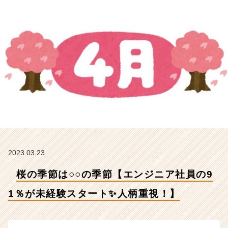
1％
が
未
経
験
ス
タ
ー
ト
✨
人
柄
重
視！】
【株
2023.03.23
式
桜の季節は○○の季節【エンジニア社員の9
会
社
1％が未経験スタート✨人柄重視！】
ギ
ブ・
ア
ン