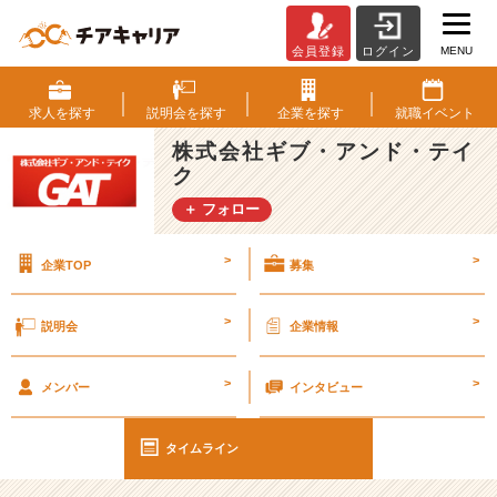
MENU
会員登録
ログイン
そ
の
イ
求人を
探す
説明会を
探す
企業を
探す
就職
イベント
メ
株式会社ギブ・アンド・テイ
ー
ク
ジ、
覆
＋ フォロー
し
ま
>
>
企業TOP
募集
す！！
【エ
ン
>
>
説明会
企業情報
ジ
ニ
>
>
ア
メンバー
インタビュー
に
大
タイムライン
切
な