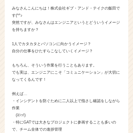
ベ
みなさんこんにちは！株式会社ギブ・アンド・テイクの飯田で
ン
す(^^♪
チ
突然ですが、みなさんはエンジニアというとどういうイメージ
ャ
を持ちますか？
ー・
成
長
1人でカタカタとパソコンに向かうイメージ？
企
自分の仕事をひたすらこなしていくイメージ？
業
か
もちろん、そういう作業を行うこともあります。
ら
でも実は、エンジニアにこそ「コミュニケーション」が大切に
ス
なってくるんです！
カ
ウ
ト
例えば…
が
・インシデントを防ぐために二人以上で指さし確認をしながら
届
作業
く
(ﾖｼｯ!)
就
・特にGATでは大きなプロジェクトに参画することも多いの
活
で、チーム全体での進捗管理
サ