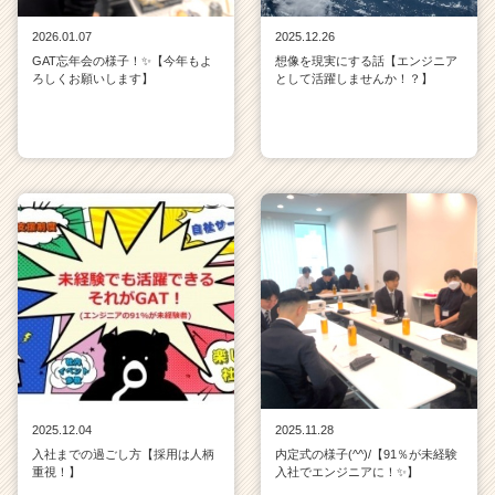
2026.01.07
2025.12.26
GAT忘年会の様子！✨【今年もよ
想像を現実にする話【エンジニア
ろしくお願いします】
として活躍しませんか！？】
2025.12.04
2025.11.28
入社までの過ごし方【採用は人柄
内定式の様子(^^)/【91％が未経験
重視！】
入社でエンジニアに！✨】