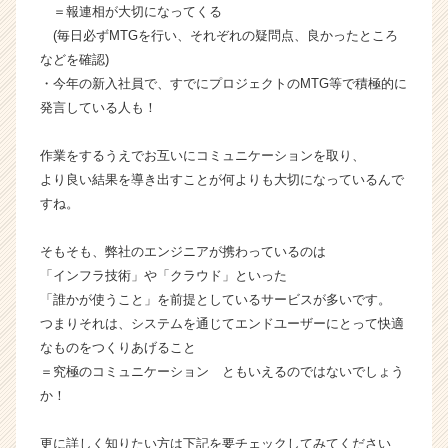
イ
＝報連相が大切になってくる
ト
(毎日必ずMTGを行い、それぞれの疑問点、良かったところ
チ
などを確認)
ア
・今年の新入社員で、すでにプロジェクトのMTG等で積極的に
キ
発言している人も！
ャ
リ
作業をするうえでお互いにコミュニケーションを取り、
ア
（C
より良い結果を導き出すことが何よりも大切になっているんで
h
すね。
e
e
そもそも、弊社のエンジニアが携わっているのは
r
「インフラ技術」や「クラウド」といった
C
「誰かが使うこと」を前提としているサービスが多いです。
a
つまりそれは、システムを通じてエンドユーザーにとって快適
r
e
なものをつくりあげること
e
＝究極のコミュニケーション ともいえるのではないでしょう
r）
か！
更に詳しく知りたい方は下記を要チェックしてみてください