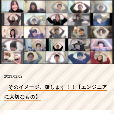
も
の】
【株
式
会
社
ギ
ブ・
ア
ン
ド・
テ
イ
ク
の
2023.02.02
タ
そのイメージ、覆します！！【エンジニア
イ
ム
に大切なもの】
ラ
イ
ン】
|