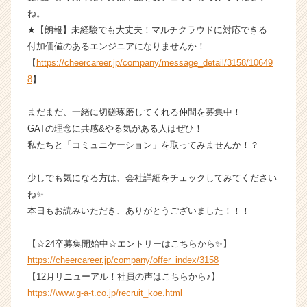
ね。
★【朗報】未経験でも大丈夫！マルチクラウドに対応できる
付加価値のあるエンジニアになりませんか！
【
https://cheercareer.jp/company/message_detail/3158/10649
8
】
まだまだ、一緒に切磋琢磨してくれる仲間を募集中！
GATの理念に共感&やる気がある人はぜひ！
私たちと「コミュニケーション」を取ってみませんか！？
少しでも気になる方は、会社詳細をチェックしてみてください
ね✨
本日もお読みいただき、ありがとうございました！！！
【☆24卒募集開始中☆エントリーはこちらから✨】
https://cheercareer.jp/company/offer_index/3158
【12月リニューアル！社員の声はこちらから♪】
https://www.g-a-t.co.jp/recruit_koe.html