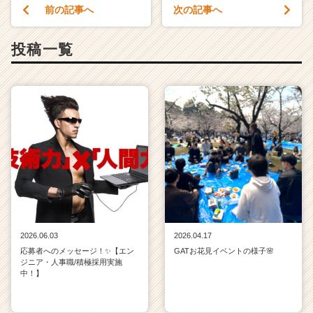
サ
前の記事へ
次の記事へ
イ
ト
投稿一覧
チ
ア
キ
ャ
リ
ア
（C
h
e
e
r
C
a
2026.06.03
2026.04.17
r
応募者へのメッセージ！✨【エン
GATお花見イベントの様子🌸
e
ジニア・人事職/積極採用実施
e
中！】
r）