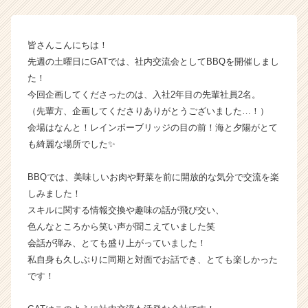
体
制】
【株
皆さんこんにちは！
式
先週の土曜日にGATでは、社内交流会としてBBQを開催しまし
会
た！
社
今回企画してくださったのは、入社2年目の先輩社員2名。
ギ
（先輩方、企画してくださりありがとうございました…！）
ブ・
会場はなんと！レインボーブリッジの目の前！海と夕陽がとて
ア
ン
も綺麗な場所でした✨
ド・
テ
BBQでは、美味しいお肉や野菜を前に開放的な気分で交流を楽
イ
しみました！
ク
スキルに関する情報交換や趣味の話が飛び交い、
の
色んなところから笑い声が聞こえていました笑
タ
会話が弾み、とても盛り上がっていました！
イ
ム
私自身も久しぶりに同期と対面でお話でき、とても楽しかった
ラ
です！
イ
ン】