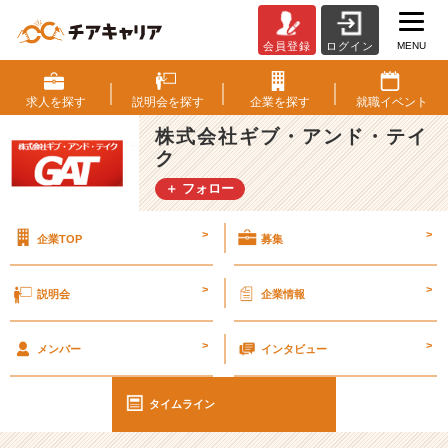
MENU
会員登録
ログイン
社
内
B
求人を
探す
説明会を
探す
企業を
探す
就職
イベント
B
株式会社ギブ・アンド・テイ
Q
ク
を
開
＋ フォロー
催
し
>
>
企業TOP
募集
ま
し
た！！
>
>
説明会
企業情報
【エ
ン
>
>
ジ
メンバー
インタビュー
ニ
ア
タイムライン
社
員