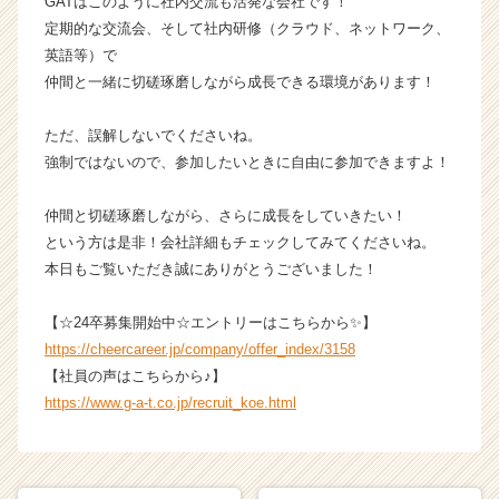
GATはこのように社内交流も活発な会社です！
|
定期的な交流会、そして社内研修（クラウド、ネットワーク、
ベ
英語等）で
ン
仲間と一緒に切磋琢磨しながら成長できる環境があります！
チ
ャ
ー・
ただ、誤解しないでくださいね。
成
強制ではないので、参加したいときに自由に参加できますよ！
長
企
仲間と切磋琢磨しながら、さらに成長をしていきたい！
業
という方は是非！会社詳細もチェックしてみてくださいね。
か
本日もご覧いただき誠にありがとうございました！
ら
ス
カ
【☆24卒募集開始中☆エントリーはこちらから✨】
ウ
https://cheercareer.jp/company/offer_index/3158
ト
【社員の声はこちらから♪】
が
https://www.g-a-t.co.jp/recruit_koe.html
届
く
就
活