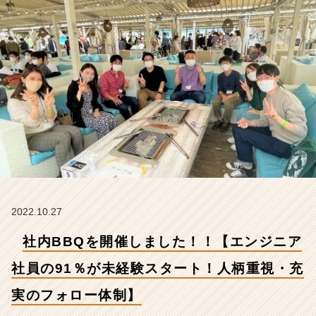
の
9
1％
が
未
経
験
ス
タ
ー
ト！
人
柄
重
視・
2022.10.27
充
社内BBQを開催しました！！【エンジニア
実
の
社員の91％が未経験スタート！人柄重視・充
フ
ォ
実のフォロー体制】
ロ
ー