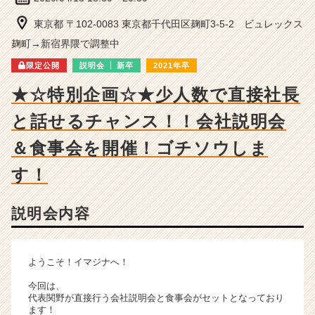
ー・
成
東京都 〒102-0083 東京都千代田区麹町3-5-2 ビュレックス
長
麹町→新宿界隈で調整中
企
業
限定公開
説明会
新卒
2021年卒
か
★☆特別企画☆★少人数で直接社長
ら
ス
と話せるチャンス！！会社説明会
カ
ウ
＆食事会を開催！ゴチソウしま
ト
が
す！
届
く
就
説明会内容
活
サ
イ
ようこそ！イマジナへ！
ト
チ
今回は、
代表関野が直接行う会社説明会と食事会がセットとなっており
ア
ます！
キ