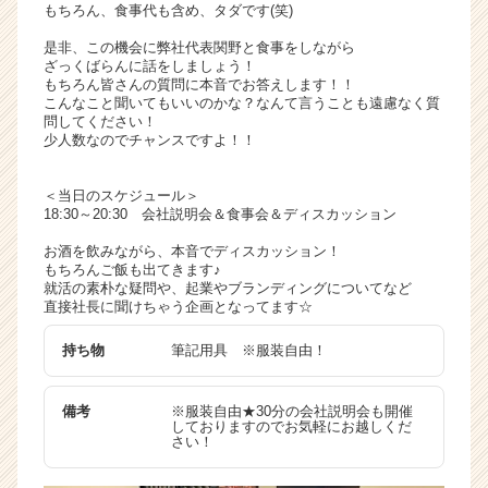
もちろん、食事代も含め、タダです(笑)
ャ
リ
是非、この機会に弊社代表関野と食事をしながら
ざっくばらんに話をしましょう！
ア
もちろん皆さんの質問に本音でお答えします！！
（C
こんなこと聞いてもいいのかな？なんて言うことも遠慮なく質
h
問してください！
e
少人数なのでチャンスですよ！！
e
r
＜当日のスケジュール＞
C
18:30～20:30 会社説明会＆食事会＆ディスカッション
a
r
お酒を飲みながら、本音でディスカッション！
もちろんご飯も出てきます♪
e
就活の素朴な疑問や、起業やブランディングについてなど
e
直接社長に聞けちゃう企画となってます☆
r）
持ち物
筆記用具 ※服装自由！
備考
※服装自由★30分の会社説明会も開催
しておりますのでお気軽にお越しくだ
さい！