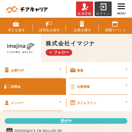
MENU
会員登録
ログイン
株
式
会
求人を
探す
説明会を
探す
企業を
探す
就職
イベント
社
イ
株式会社イマジナ
マ
＋ フォロー
ジ
ナ
の
>
>
企業TOP
募集
説
明
会
>
説明会
企業情報
詳
細
>
>
|
メンバー
タイムライン
ベ
ン
受付中
チ
ャ
2020/04/13 18:30〜20:30